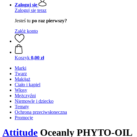
Zaloguj się
Zaloguj się teraz
Jesteś tu
po raz pierwszy?
Załóż konto
Koszyk
0,00 zł
Marki
Twarz
Makijaż
Ciało i kąpiel
Włosy
Mężczyźni
Niemowlę i dziecko
Tematy
Ochrona przeciwsłoneczna
Promocje
Attitude
Oceanly PHYTO-OIL