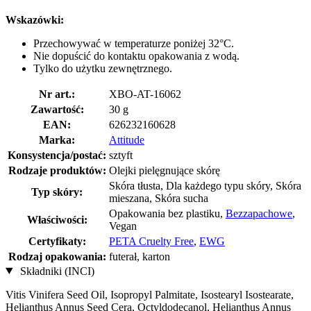
Wskazówki:
Przechowywać w temperaturze poniżej 32°C.
Nie dopuścić do kontaktu opakowania z wodą.
Tylko do użytku zewnętrznego.
Nr art.:
XBO-AT-16062
Zawartość:
30 g
EAN:
626232160628
Marka:
Attitude
Konsystencja/postać:
sztyft
Rodzaje produktów:
Olejki pielęgnujące skórę
Skóra tłusta, Dla każdego typu skóry, Skóra
Typ skóry:
mieszana, Skóra sucha
Opakowania bez plastiku,
Bezzapachowe
,
Właściwości:
Vegan
Certyfikaty:
PETA Cruelty Free
,
EWG
Rodzaj opakowania:
futerał, karton
Składniki (INCI)
Vitis Vinifera Seed Oil, Isopropyl Palmitate, Isostearyl Isostearate,
Helianthus Annus Seed Cera, Octyldodecanol, Helianthus Annus