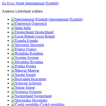
Zu Ecco Verde International (English)
Anderes Lieferland wählen
International (English)
Österreich
Italia
Deutschland
Great Britain
España
Slovenija
France
România
Sverige
Hrvatska
Polska
Magyar
Suomi
България
Schweiz
Suisse
Svizzera
Switzerland
Slovensko
Česká republika