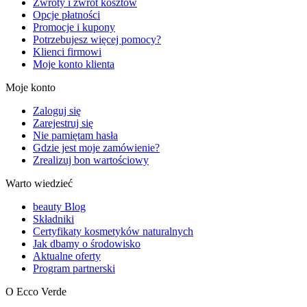
Zwroty i zwrot kosztów
Opcje płatności
Promocje i kupony
Potrzebujesz więcej pomocy?
Klienci firmowi
Moje konto klienta
Moje konto
Zaloguj się
Zarejestruj się
Nie pamiętam hasła
Gdzie jest moje zamówienie?
Zrealizuj bon wartościowy
Warto wiedzieć
beauty Blog
Składniki
Certyfikaty kosmetyków naturalnych
Jak dbamy o środowisko
Aktualne oferty
Program partnerski
O Ecco Verde