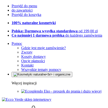
Przejdź do menu
do zawartości
Przejdź do koszyka
100% naturalne kosmetyki
Polska: Darmowa wysyłka standardowa
od 199,00 zł
Co najmniej 1 darmowa próbka
do każdego zamówienia
Pomoc
Gdzie jest moje zamówienie?
Zwroty
Koszty dostawy
Opcje płatności
Kontakt
Wszystkie tematy pomocy
Więcej inspiracji
Eko - proszek do prania i dużo więcej