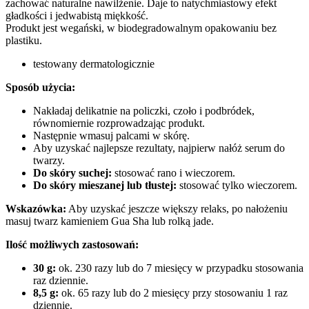
zachować naturalne nawilżenie. Daje to natychmiastowy efekt
gładkości i jedwabistą miękkość.
Produkt jest wegański, w biodegradowalnym opakowaniu bez
plastiku.
testowany dermatologicznie
Sposób użycia:
Nakładaj delikatnie na policzki, czoło i podbródek,
równomiernie rozprowadzając produkt.
Następnie wmasuj palcami w skórę.
Aby uzyskać najlepsze rezultaty, najpierw nałóż serum do
twarzy.
Do skóry suchej:
stosować rano i wieczorem.
Do skóry mieszanej lub tłustej:
stosować tylko wieczorem.
Wskazówka:
Aby uzyskać jeszcze większy relaks, po nałożeniu
masuj twarz kamieniem Gua Sha lub rolką jade.
Ilość możliwych zastosowań:
30 g:
ok. 230 razy lub do 7 miesięcy w przypadku stosowania
raz dziennie.
8,5 g:
ok. 65 razy lub do 2 miesięcy przy stosowaniu 1 raz
dziennie.