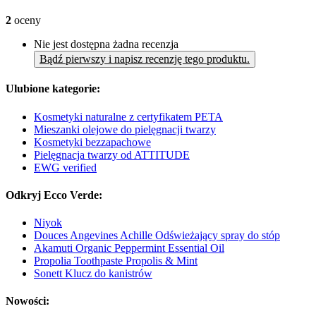
2
oceny
Nie jest dostępna żadna recenzja
Bądź pierwszy i napisz recenzję tego produktu.
Ulubione kategorie:
Kosmetyki naturalne z certyfikatem PETA
Mieszanki olejowe do pielęgnacji twarzy
Kosmetyki bezzapachowe
Pielęgnacja twarzy od ATTITUDE
EWG verified
Odkryj Ecco Verde:
Niyok
Douces Angevines Achille Odświeżający spray do stóp
Akamuti Organic Peppermint Essential Oil
Propolia Toothpaste Propolis & Mint
Sonett Klucz do kanistrów
Nowości: