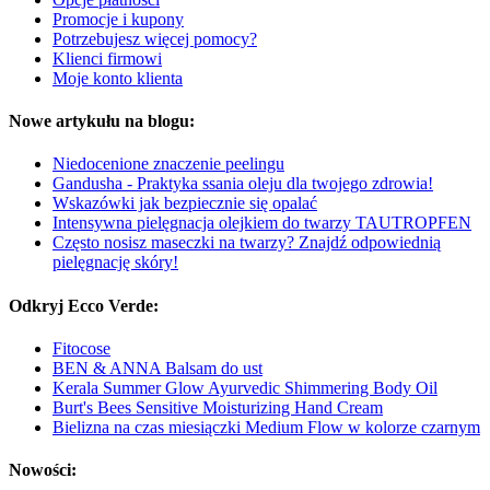
Promocje i kupony
Potrzebujesz więcej pomocy?
Klienci firmowi
Moje konto klienta
Nowe artykułu na blogu:
Niedocenione znaczenie peelingu
Gandusha - Praktyka ssania oleju dla twojego zdrowia!
Wskazówki jak bezpiecznie się opalać
Intensywna pielęgnacja olejkiem do twarzy TAUTROPFEN
Często nosisz maseczki na twarzy? Znajdź odpowiednią
pielęgnację skóry!
Odkryj Ecco Verde:
Fitocose
BEN & ANNA Balsam do ust
Kerala Summer Glow Ayurvedic Shimmering Body Oil
Burt's Bees Sensitive Moisturizing Hand Cream
Bielizna na czas miesiączki Medium Flow w kolorze czarnym
Nowości: