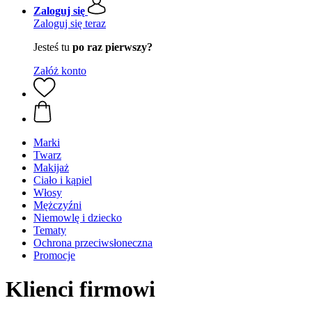
Zaloguj się
Zaloguj się teraz
Jesteś tu
po raz pierwszy?
Załóż konto
Marki
Twarz
Makijaż
Ciało i kąpiel
Włosy
Mężczyźni
Niemowlę i dziecko
Tematy
Ochrona przeciwsłoneczna
Promocje
Klienci firmowi