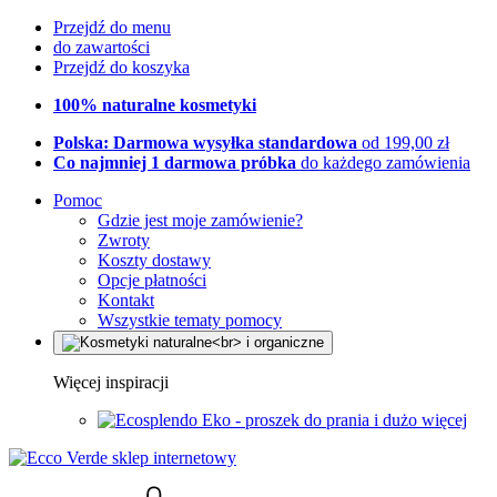
Przejdź do menu
do zawartości
Przejdź do koszyka
100% naturalne kosmetyki
Polska: Darmowa wysyłka standardowa
od 199,00 zł
Co najmniej 1 darmowa próbka
do każdego zamówienia
Pomoc
Gdzie jest moje zamówienie?
Zwroty
Koszty dostawy
Opcje płatności
Kontakt
Wszystkie tematy pomocy
Więcej inspiracji
Eko - proszek do prania i dużo więcej