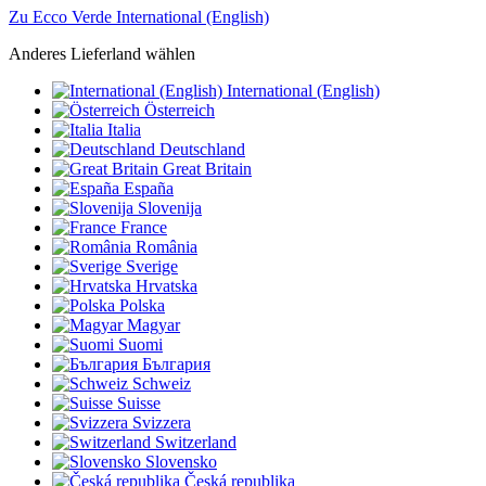
Zu Ecco Verde International (English)
Anderes Lieferland wählen
International (English)
Österreich
Italia
Deutschland
Great Britain
España
Slovenija
France
România
Sverige
Hrvatska
Polska
Magyar
Suomi
България
Schweiz
Suisse
Svizzera
Switzerland
Slovensko
Česká republika