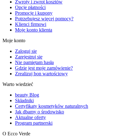
Zwroty i zwrot kosztów
Opcje płatności
Promocje i kupony
Potrzebujesz więcej pomocy?
Klienci firmowi
Moje konto klienta
Moje konto
Zaloguj się
Zarejestruj się
Nie pamiętam hasła
Gdzie jest moje zamówienie?
Zrealizuj bon wartościowy
Warto wiedzieć
beauty Blog
Składniki
Certyfikaty kosmetyków naturalnych
Jak dbamy o środowisko
Aktualne oferty
Program partnerski
O Ecco Verde