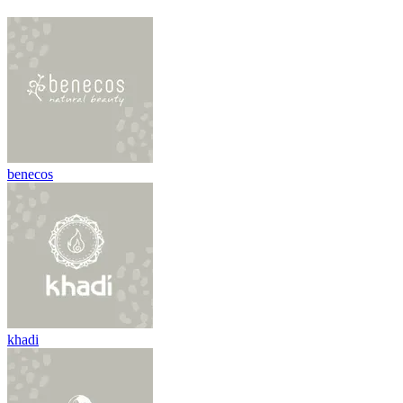
benecos
khadi