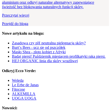
aluminium oraz odkryj naturalne alternatywy zapewniające
świeżość bez blokowania naturalnych funkcji skóry.
Przeczytaj więcej
Przejdź do bloga
Nowe artykułu na blogu:
Zasadowa czy pH neutralna pielęgnacja skóry?
Burt‘s Bees - ucz się od pszczółek
Masło Shea - złoto kobiet z Afryki
Badaj piersi! Październik miesiącem profilkatyki raka piersi.
HEJ ORGANIC linia dla skóry wrażliwej
Odkryj Ecco Verde:
Weleda
Le Erbe de Janas
Fitocose
ALKEMILLA
UOGA UOGA
Nowości: