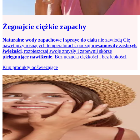
Żegnajcie ciężkie zapachy
Naturalne wody zapachowe i spraye do ciała
nie zawiodą Cię
nawet przy rosnących temperaturach: poczuj
niesamowity zastrzyk
świeżości
, rozpieszczaj swoje zmysły i zapewnij skórze
pielęgnujące nawilżenie
. Bez uczucia ciężkości i bez lepkości.
Kup produkty odświeżające