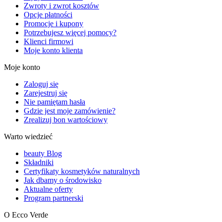
Zwroty i zwrot kosztów
Opcje płatności
Promocje i kupony
Potrzebujesz więcej pomocy?
Klienci firmowi
Moje konto klienta
Moje konto
Zaloguj się
Zarejestruj się
Nie pamiętam hasła
Gdzie jest moje zamówienie?
Zrealizuj bon wartościowy
Warto wiedzieć
beauty Blog
Składniki
Certyfikaty kosmetyków naturalnych
Jak dbamy o środowisko
Aktualne oferty
Program partnerski
O Ecco Verde