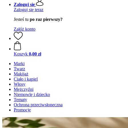
Zaloguj się
Zaloguj się teraz
Jesteś tu
po raz pierwszy?
Załóż konto
Koszyk
0,00 zł
Marki
Twarz
Makijaż
Ciało i kąpiel
Włosy
Mężczyźni
Niemowlę i dziecko
Tematy
Ochrona przeciwsłoneczna
Promocje