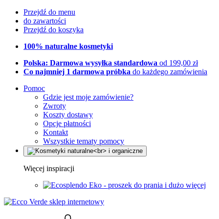
Przejdź do menu
do zawartości
Przejdź do koszyka
100% naturalne kosmetyki
Polska: Darmowa wysyłka standardowa
od 199,00 zł
Co najmniej 1 darmowa próbka
do każdego zamówienia
Pomoc
Gdzie jest moje zamówienie?
Zwroty
Koszty dostawy
Opcje płatności
Kontakt
Wszystkie tematy pomocy
Więcej inspiracji
Eko - proszek do prania i dużo więcej