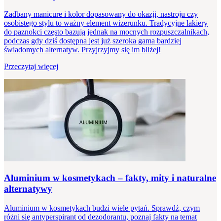
Zadbany manicure i kolor dopasowany do okazji, nastroju czy
osobistego stylu to ważny element wizerunku. Tradycyjne lakiery
do paznokci często bazują jednak na mocnych rozpuszczalnikach,
podczas gdy dziś dostępna jest już szeroka gama bardziej
świadomych alternatyw. Przyjrzyjmy się im bliżej!
Przeczytaj więcej
Aluminium w kosmetykach – fakty, mity i naturalne
alternatywy
Aluminium w kosmetykach budzi wiele pytań. Sprawdź, czym
różni się antyperspirant od dezodorantu, poznaj fakty na temat