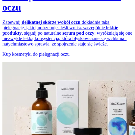
oczu
Zapewnij
delikatnej skórze wokół oczu
dokładnie taką
pielęgnację, jakiej potrzebuje. Jeśli wolisz szczególnie
lekkie
produkty
, sięgnij po naturalne
serum pod oczy
: wyróżniają się one
niezwykle lekką konsystencją, która błyskawicznie się wchłania i
natychmiastowo sprawia, że spojrzenie staje się świeże.
Kup kosmetyki do pielęgnacji oczu