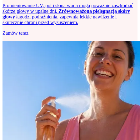
Promieniowanie UV, pot i słona woda mogą poważnie zaszkodzić
skórze głowy w upalne dni.
Zrównoważona pielęgnacja skóry
głowy
łagodzi podrażnienia, zapewnia lekkie nawilżenie i
skutecznie chroni przed wysuszeniem.
Zamów teraz