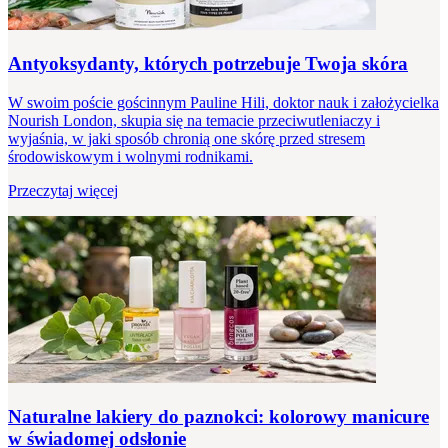
Antyoksydanty, których potrzebuje Twoja skóra
W swoim poście gościnnym Pauline Hili, doktor nauk i założycielka
Nourish London, skupia się na temacie przeciwutleniaczy i
wyjaśnia, w jaki sposób chronią one skórę przed stresem
środowiskowym i wolnymi rodnikami.
Przeczytaj więcej
Naturalne lakiery do paznokci: kolorowy manicure
w świadomej odsłonie