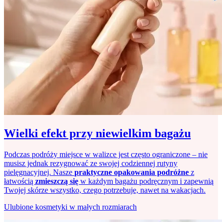
Wielki efekt przy niewielkim bagażu
Podczas podróży miejsce w walizce jest często ograniczone – nie
musisz jednak rezygnować ze swojej codziennej rutyny
pielęgnacyjnej. Nasze
praktyczne opakowania podróżne
z
łatwością
zmieszczą się
w każdym bagażu podręcznym i zapewnią
Twojej skórze wszystko, czego potrzebuje, nawet na wakacjach.
Ulubione kosmetyki w małych rozmiarach