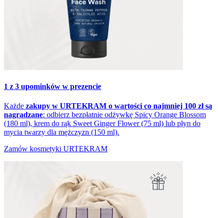
1 z 3 upominków w prezencie
Każde
zakupy w URTEKRAM o wartości co najmniej 100 zł
są
nagradzane
: odbierz bezpłatnie odżywkę Spicy Orange Blossom
(180 ml), krem do rąk Sweet Ginger Flower (75 ml) lub płyn do
mycia twarzy dla mężczyzn (150 ml).
Zamów kosmetyki URTEKRAM