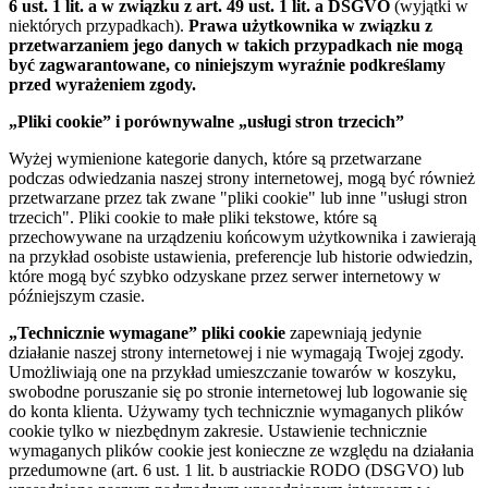
6 ust. 1 lit. a w związku z art. 49 ust. 1 lit. a DSGVO
(wyjątki w
niektórych przypadkach).
Prawa użytkownika w związku z
przetwarzaniem jego danych w takich przypadkach nie mogą
być zagwarantowane, co niniejszym wyraźnie podkreślamy
przed wyrażeniem zgody.
„Pliki cookie” i porównywalne „usługi stron trzecich”
Wyżej wymienione kategorie danych, które są przetwarzane
podczas odwiedzania naszej strony internetowej, mogą być również
przetwarzane przez tak zwane "pliki cookie" lub inne "usługi stron
trzecich". Pliki cookie to małe pliki tekstowe, które są
przechowywane na urządzeniu końcowym użytkownika i zawierają
na przykład osobiste ustawienia, preferencje lub historie odwiedzin,
które mogą być szybko odzyskane przez serwer internetowy w
późniejszym czasie.
„Technicznie wymagane” pliki cookie
zapewniają jedynie
działanie naszej strony internetowej i nie wymagają Twojej zgody.
Umożliwiają one na przykład umieszczanie towarów w koszyku,
swobodne poruszanie się po stronie internetowej lub logowanie się
do konta klienta. Używamy tych technicznie wymaganych plików
cookie tylko w niezbędnym zakresie. Ustawienie technicznie
wymaganych plików cookie jest konieczne ze względu na działania
przedumowne (art. 6 ust. 1 lit. b austriackie RODO (DSGVO) lub