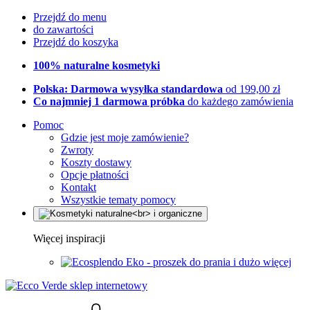
Przejdź do menu
do zawartości
Przejdź do koszyka
100% naturalne kosmetyki
Polska: Darmowa wysyłka standardowa
od 199,00 zł
Co najmniej 1 darmowa próbka
do każdego zamówienia
Pomoc
Gdzie jest moje zamówienie?
Zwroty
Koszty dostawy
Opcje płatności
Kontakt
Wszystkie tematy pomocy
Więcej inspiracji
Eko - proszek do prania i dużo więcej