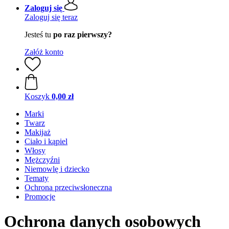
Zaloguj się
Zaloguj się teraz
Jesteś tu
po raz pierwszy?
Załóż konto
Koszyk
0,00 zł
Marki
Twarz
Makijaż
Ciało i kąpiel
Włosy
Mężczyźni
Niemowlę i dziecko
Tematy
Ochrona przeciwsłoneczna
Promocje
Ochrona danych osobowych