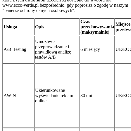
www.ecco-verde.pl bezpośrednio, gdy poprosisz o zgodę w naszym
"banerze ochrony danych osobowych".
Czas
Miejsce
Usługa
Opis
przechowywania
przetwa
(maksymalnie)
Umożliwia
przeprowadzanie i
A/B-Testing
6 miesięcy
UE/EO
prawidłową analizę
testów A/B
Ukierunkowane
AWIN
wyświetlanie reklam
30 dni
UE/EO
online