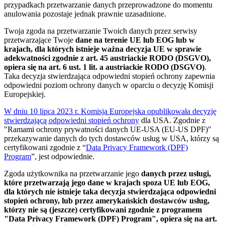
przypadkach przetwarzanie danych przeprowadzone do momentu
anulowania pozostaje jednak prawnie uzasadnione.
Twoja zgoda na przetwarzanie Twoich danych przez serwisy
przetwarzające Twoje
dane na terenie UE lub EOG lub w
krajach, dla których istnieje ważna decyzja UE w sprawie
adekwatności zgodnie z art. 45 austriackie RODO (DSGVO),
opiera się na art. 6 ust. 1 lit. a austriackie RODO (DSGVO)
.
Taka decyzja stwierdzająca odpowiedni stopień ochrony zapewnia
odpowiedni poziom ochrony danych w oparciu o decyzję Komisji
Europejskiej.
W dniu 10 lipca 2023 r. Komisja Europejska opublikowała decyzję
stwierdzającą odpowiedni stopień ochrony
dla USA. Zgodnie z
"Ramami ochrony prywatności danych UE-USA (EU-US DPF)"
przekazywanie danych do tych dostawców usług w USA, którzy są
certyfikowani zgodnie z “
Data Privacy Framework (DPF)
Program
”, jest odpowiednie.
Zgoda użytkownika na przetwarzanie jego
danych przez usługi,
które przetwarzają jego dane w krajach spoza UE lub EOG,
dla których nie istnieje taka decyzja stwierdzająca odpowiedni
stopień ochrony, lub przez amerykańskich dostawców usług,
którzy nie są (jeszcze) certyfikowani zgodnie z programem
"Data Privacy Framework (DPF) Program", opiera się na art.