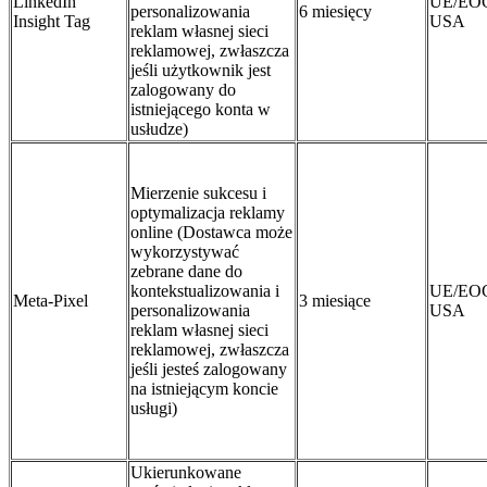
LinkedIn
UE/EO
personalizowania
6 miesięcy
Insight Tag
USA
reklam własnej sieci
reklamowej, zwłaszcza
jeśli użytkownik jest
zalogowany do
istniejącego konta w
usłudze)
Mierzenie sukcesu i
optymalizacja reklamy
online (Dostawca może
wykorzystywać
zebrane dane do
kontekstualizowania i
UE/EO
Meta-Pixel
3 miesiące
personalizowania
USA
reklam własnej sieci
reklamowej, zwłaszcza
jeśli jesteś zalogowany
na istniejącym koncie
usługi)
Ukierunkowane