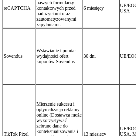
naszych formularzy
UE/EO
reCAPTCHA
kontaktowych przed
6 miesięcy
USA
nadużyciami oraz
zautomatyzowanymi
zapytaniami.
Wstawianie i pomiar
Sovendus
wydajności ofert
30 dni
UE/EO
kuponów Sovendus
Mierzenie sukcesu i
optymalizacja reklamy
online (Dostawca może
wykorzystywać
zebrane dane do
UE/EO
kontekstualizowania i
TikTok Pixel
13 miesięcy
USA, Ma