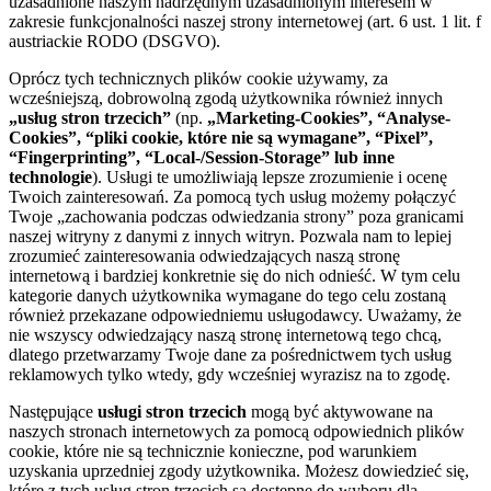
uzasadnione naszym nadrzędnym uzasadnionym interesem w
zakresie funkcjonalności naszej strony internetowej (art. 6 ust. 1 lit. f
austriackie RODO (DSGVO).
Oprócz tych technicznych plików cookie używamy, za
wcześniejszą, dobrowolną zgodą użytkownika również innych
„usług stron trzecich”
(np.
„Marketing-Cookies”, “Analyse-
Cookies”, “pliki cookie, które nie są wymagane”, “Pixel”,
“Fingerprinting”, “Local-/Session-Storage” lub inne
technologie
). Usługi te umożliwiają lepsze zrozumienie i ocenę
Twoich zainteresowań. Za pomocą tych usług możemy połączyć
Twoje „zachowania podczas odwiedzania strony” poza granicami
naszej witryny z danymi z innych witryn. Pozwala nam to lepiej
zrozumieć zainteresowania odwiedzających naszą stronę
internetową i bardziej konkretnie się do nich odnieść. W tym celu
kategorie danych użytkownika wymagane do tego celu zostaną
również przekazane odpowiedniemu usługodawcy. Uważamy, że
nie wszyscy odwiedzający naszą stronę internetową tego chcą,
dlatego przetwarzamy Twoje dane za pośrednictwem tych usług
reklamowych tylko wtedy, gdy wcześniej wyrazisz na to zgodę.
Następujące
usługi stron trzecich
mogą być aktywowane na
naszych stronach internetowych za pomocą odpowiednich plików
cookie, które nie są technicznie konieczne, pod warunkiem
uzyskania uprzedniej zgody użytkownika. Możesz dowiedzieć się,
które z tych usług stron trzecich są dostępne do wyboru dla