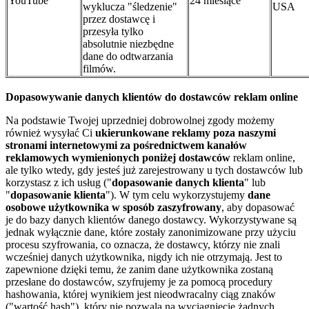
YouTube
24 miesiące
wyklucza "śledzenie"
USA
przez dostawcę i
przesyła tylko
absolutnie niezbędne
dane do odtwarzania
filmów.
Dopasowywanie danych klientów do dostawców reklam online
Na podstawie Twojej uprzedniej dobrowolnej zgody możemy
również wysyłać Ci
ukierunkowane reklamy poza naszymi
stronami internetowymi za pośrednictwem kanałów
reklamowych wymienionych poniżej dostawców
reklam online,
ale tylko wtedy, gdy jesteś już zarejestrowany u tych dostawców lub
korzystasz z ich usług ("
dopasowanie danych klienta
" lub
"
dopasowanie klienta
"). W tym celu wykorzystujemy
dane
osobowe użytkownika w sposób zaszyfrowany
, aby dopasować
je do bazy danych klientów danego dostawcy. Wykorzystywane są
jednak wyłącznie dane, które zostały zanonimizowane przy użyciu
procesu szyfrowania, co oznacza, że dostawcy, którzy nie znali
wcześniej danych użytkownika, nigdy ich nie otrzymają. Jest to
zapewnione dzięki temu, że zanim dane użytkownika zostaną
przesłane do dostawców, szyfrujemy je za pomocą procedury
hashowania, której wynikiem jest nieodwracalny ciąg znaków
("wartość hash"), który nie pozwala na wyciągnięcie żadnych