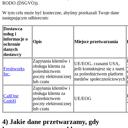
RODO (DSGVO)).
W tym celu może być konieczne, abyśmy przekazali Twoje dane
następującym odbiorcom:
Dostawca
usług i
informacje o
Opis
Miejsce przetwarzania
ochronie
danych
dostawcy
Zapytania klientów i
UE/EOG, czasami USA,
obsługa klienta za
Freshworks
jeśli kontaktujesz się z nami
pośrednictwem
Inc.
za pośrednictwem platform
poczty elektronicznej
mediów społecznościowych
lub czatu
Zapytania klientów i
obsługa klienta za
CallOne
pośrednictwem
UE/EOG
GmbH
poczty elektronicznej
lub czatu
4) Jakie dane przetwarzamy, gdy