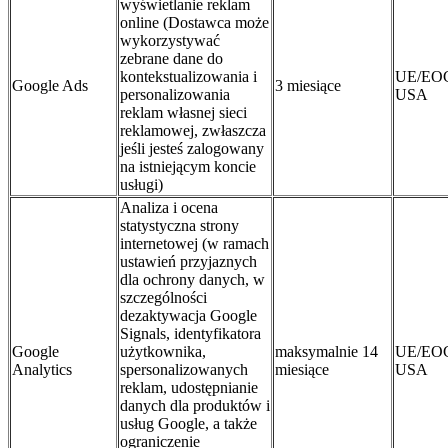
wyświetlanie reklam
online (Dostawca może
wykorzystywać
zebrane dane do
kontekstualizowania i
UE/EO
Google Ads
3 miesiące
personalizowania
USA
reklam własnej sieci
reklamowej, zwłaszcza
jeśli jesteś zalogowany
na istniejącym koncie
usługi)
Analiza i ocena
statystyczna strony
internetowej (w ramach
ustawień przyjaznych
dla ochrony danych, w
szczególności
dezaktywacja Google
Signals, identyfikatora
Google
użytkownika,
maksymalnie 14
UE/EO
Analytics
spersonalizowanych
miesiące
USA
reklam, udostępnianie
danych dla produktów i
usług Google, a także
ograniczenie