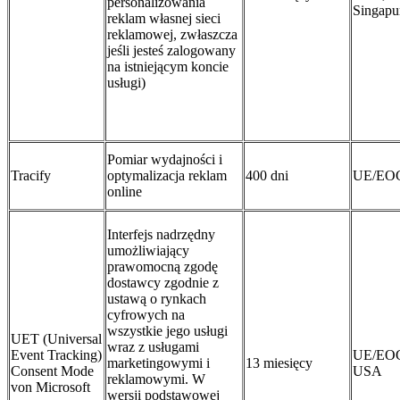
personalizowania
Singapu
reklam własnej sieci
reklamowej, zwłaszcza
jeśli jesteś zalogowany
na istniejącym koncie
usługi)
Pomiar wydajności i
Tracify
optymalizacja reklam
400 dni
UE/EO
online
Interfejs nadrzędny
umożliwiający
prawomocną zgodę
dostawcy zgodnie z
ustawą o rynkach
cyfrowych na
wszystkie jego usługi
UET (Universal
wraz z usługami
Event Tracking)
UE/EO
marketingowymi i
13 miesięcy
Consent Mode
USA
reklamowymi. W
von Microsoft
wersji podstawowej