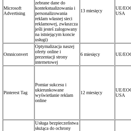
zebrane dane do
Microsoft
kontekstualizowania i
UE/EO
13 miesięcy
Advertising
personalizowania
USA
reklam własnej sieci
reklamowej, zwłaszcza
jeśli jesteś zalogowany
na istniejącym koncie
usługi)
Optymalizacja naszej
oferty online i
Omniconvert
6 miesięcy
UE/EO
prezentacji strony
internetowej
Pomiar sukcesu i
ukierunkowane
UE/EO
Pinterest Tag
12 miesięcy
wyświetlanie reklam
USA
online
Usługa bezpieczeństwa
służąca do ochrony