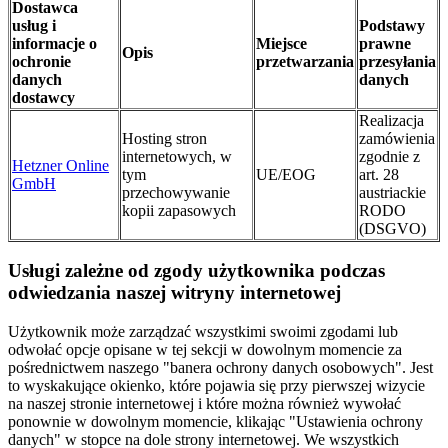
Dostawca
usług i
Podstawy
informacje o
Miejsce
prawne
Opis
ochronie
przetwarzania
przesyłania
danych
danych
dostawcy
Realizacja
Hosting stron
zamówienia
internetowych, w
zgodnie z
Hetzner Online
tym
UE/EOG
art. 28
GmbH
przechowywanie
austriackie
kopii zapasowych
RODO
(DSGVO)
Usługi zależne od zgody użytkownika podczas
odwiedzania naszej witryny internetowej
Użytkownik może zarządzać wszystkimi swoimi zgodami lub
odwołać opcje opisane w tej sekcji w dowolnym momencie za
pośrednictwem naszego "banera ochrony danych osobowych". Jest
to wyskakujące okienko, które pojawia się przy pierwszej wizycie
na naszej stronie internetowej i które można również wywołać
ponownie w dowolnym momencie, klikając "Ustawienia ochrony
danych" w stopce na dole strony internetowej. We wszystkich