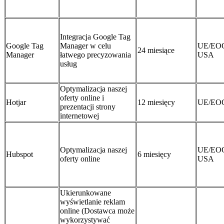
Integracja Google Tag
Google Tag
Manager w celu
UE/EO
24 miesiące
Manager
łatwego precyzowania
USA
usług
Optymalizacja naszej
oferty online i
Hotjar
12 miesięcy
UE/EO
prezentacji strony
internetowej
Optymalizacja naszej
UE/EO
Hubspot
6 miesięcy
oferty online
USA
Ukierunkowane
wyświetlanie reklam
online (Dostawca może
wykorzystywać