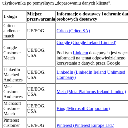
użytkownika po pomyślnym „dopasowaniu danych klienta”.
Miejsce
Informacje o dostawcy i ochronie d
Usługa
przetwarzania
osobowych dostawcy
Criteo
audience
UE/EOG
Criteo (Criteo SA)
match
Google (Google Ireland Limited)
Google
UE/EOG,
Customer
Pod tym
Linkiem
dostępnych jest więce
USA
Match
informacji na temat odpowiedzialnego
korzystania z danych przez Google
LinkedIn
UE/EOG,
LinkedIn (LinkedIn Ireland Unlimited
Matched
USA
Company)
Audiences
Meta
UE/EOG,
Custom
Meta (Meta Platforms Ireland Limited)
USA
Audiences
Microsoft
UE/EOG,
Customer
Bing (Microsoft Corporation)
USA
Match
Pinterest
customer
UE/EOG
Pinterest (Pinterest Europe Ltd.)