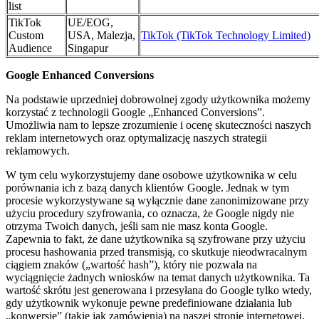
list
TikTok
UE/EOG,
Custom
USA, Malezja,
TikTok (TikTok Technology Limited)
Audience
Singapur
Google Enhanced Conversions
Na podstawie uprzedniej dobrowolnej zgody użytkownika możemy
korzystać z technologii Google „Enhanced Conversions”.
Umożliwia nam to lepsze zrozumienie i ocenę skuteczności naszych
reklam internetowych oraz optymalizację naszych strategii
reklamowych.
W tym celu wykorzystujemy dane osobowe użytkownika w celu
porównania ich z bazą danych klientów Google. Jednak w tym
procesie wykorzystywane są wyłącznie dane zanonimizowane przy
użyciu procedury szyfrowania, co oznacza, że Google nigdy nie
otrzyma Twoich danych, jeśli sam nie masz konta Google.
Zapewnia to fakt, że dane użytkownika są szyfrowane przy użyciu
procesu hashowania przed transmisją, co skutkuje nieodwracalnym
ciągiem znaków („wartość hash”), który nie pozwala na
wyciągnięcie żadnych wniosków na temat danych użytkownika. Ta
wartość skrótu jest generowana i przesyłana do Google tylko wtedy,
gdy użytkownik wykonuje pewne predefiniowane działania lub
„konwersje” (takie jak zamówienia) na naszej stronie internetowej.