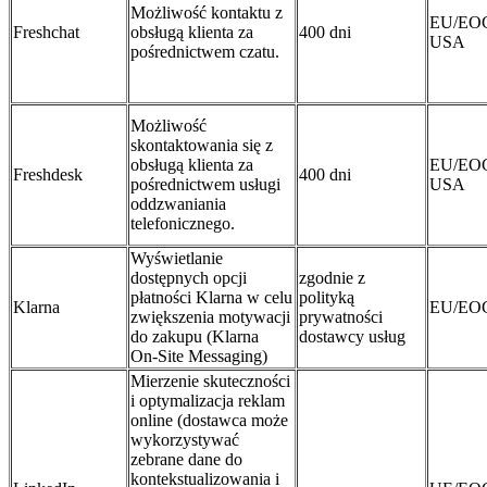
Możliwość kontaktu z
EU/EO
Freshchat
obsługą klienta za
400 dni
USA
pośrednictwem czatu.
Możliwość
skontaktowania się z
obsługą klienta za
EU/EO
Freshdesk
400 dni
pośrednictwem usługi
USA
oddzwaniania
telefonicznego.
Wyświetlanie
dostępnych opcji
zgodnie z
płatności Klarna w celu
polityką
Klarna
EU/EO
zwiększenia motywacji
prywatności
do zakupu (Klarna
dostawcy usług
On‑Site Messaging)
Mierzenie skuteczności
i optymalizacja reklam
online (dostawca może
wykorzystywać
zebrane dane do
kontekstualizowania i