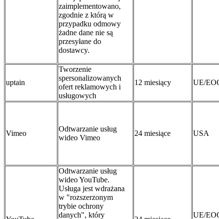
zaimplementowano,
zgodnie z którą w
przypadku odmowy
żadne dane nie są
przesyłane do
dostawcy.
Tworzenie
spersonalizowanych
uptain
12 miesiący
UE/EO
ofert reklamowych i
usługowych
Odtwarzanie usług
Vimeo
24 miesiące
USA
wideo Vimeo
Odtwarzanie usług
wideo YouTube.
Usługa jest wdrażana
w "rozszerzonym
trybie ochrony
danych", który
UE/EO