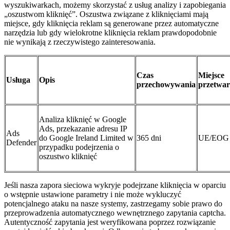
wyszukiwarkach, możemy skorzystać z usług analizy i zapobiegania
„oszustwom kliknięć”. Oszustwa związane z kliknięciami mają
miejsce, gdy kliknięcia reklam są generowane przez automatyczne
narzędzia lub gdy wielokrotne kliknięcia reklam prawdopodobnie
nie wynikają z rzeczywistego zainteresowania.
Czas
Miejsce
Usługa
Opis
przechowywania
przetwar
Analiza kliknięć w Google
Ads, przekazanie adresu IP
Ads
do Google Ireland Limited w
365 dni
UE/EOG
Defender
przypadku podejrzenia o
oszustwo kliknięć
Jeśli nasza zapora sieciowa wykryje podejrzane kliknięcia w oparciu
o wstępnie ustawione parametry i nie może wykluczyć
potencjalnego ataku na nasze systemy, zastrzegamy sobie prawo do
przeprowadzenia automatycznego wewnętrznego zapytania captcha.
Autentyczność zapytania jest weryfikowana poprzez rozwiązanie