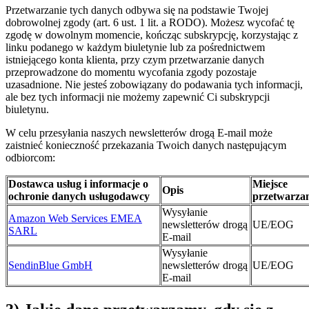
Przetwarzanie tych danych odbywa się na podstawie Twojej
dobrowolnej zgody (art. 6 ust. 1 lit. a RODO). Możesz wycofać tę
zgodę w dowolnym momencie, kończąc subskrypcję, korzystając z
linku podanego w każdym biuletynie lub za pośrednictwem
istniejącego konta klienta, przy czym przetwarzanie danych
przeprowadzone do momentu wycofania zgody pozostaje
uzasadnione. Nie jesteś zobowiązany do podawania tych informacji,
ale bez tych informacji nie możemy zapewnić Ci subskrypcji
biuletynu.
W celu przesyłania naszych newsletterów drogą E-mail może
zaistnieć konieczność przekazania Twoich danych następującym
odbiorcom:
Dostawca usług i informacje o
Miejsce
Opis
ochronie danych usługodawcy
przetwarza
Wysyłanie
Amazon Web Services EMEA
newsletterów drogą
UE/EOG
SARL
E-mail
Wysyłanie
SendinBlue GmbH
newsletterów drogą
UE/EOG
E-mail