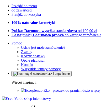
Przejdź do menu
do zawartości
Przejdź do koszyka
100% naturalne kosmetyki
Polska: Darmowa wysyłka standardowa
od 199,00 zł
Co najmniej 1 darmowa próbka
do każdego zamówienia
Pomoc
Gdzie jest moje zamówienie?
Zwroty
Koszty dostawy
Opcje płatności
Kontakt
Wszystkie tematy pomocy
Więcej inspiracji
Eko - proszek do prania i dużo więcej