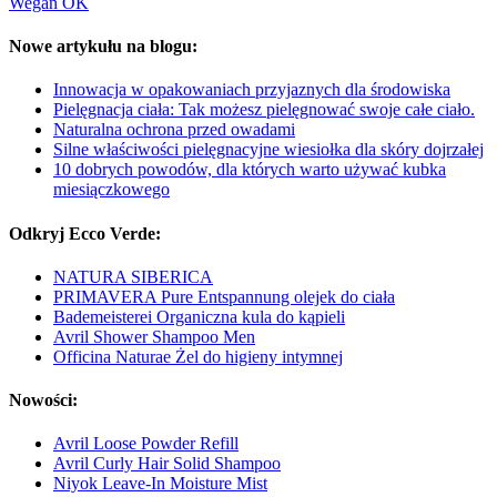
Wegan OK
Nowe artykułu na blogu:
Innowacja w opakowaniach przyjaznych dla środowiska
Pielęgnacja ciała: Tak możesz pielęgnować swoje całe ciało.
Naturalna ochrona przed owadami
Silne właściwości pielęgnacyjne wiesiołka dla skóry dojrzałej
10 dobrych powodów, dla których warto używać kubka
miesiączkowego
Odkryj Ecco Verde:
NATURA SIBERICA
PRIMAVERA Pure Entspannung olejek do ciała
Bademeisterei Organiczna kula do kąpieli
Avril Shower Shampoo Men
Officina Naturae Żel do higieny intymnej
Nowości:
Avril Loose Powder Refill
Avril Curly Hair Solid Shampoo
Niyok Leave-In Moisture Mist