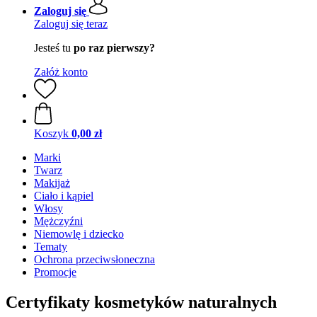
Zaloguj się
Zaloguj się teraz
Jesteś tu
po raz pierwszy?
Załóż konto
Koszyk
0,00 zł
Marki
Twarz
Makijaż
Ciało i kąpiel
Włosy
Mężczyźni
Niemowlę i dziecko
Tematy
Ochrona przeciwsłoneczna
Promocje
Certyfikaty kosmetyków naturalnych