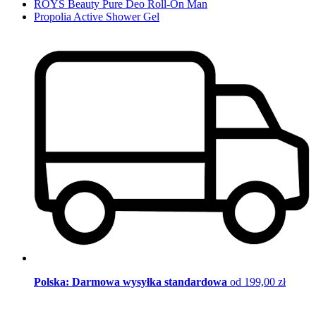
ROYS Beauty Pure Deo Roll-On Man
Propolia Active Shower Gel
Polska: Darmowa wysyłka standardowa
od 199,00 zł