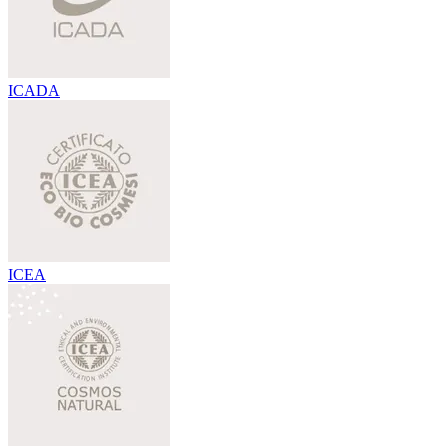
ICADA
ICEA