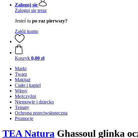
Zaloguj się
Zaloguj się teraz
Jesteś tu
po raz pierwszy?
Załóż konto
Koszyk
0,00 zł
Marki
Twarz
Makijaż
Ciało i kąpiel
Włosy
Mężczyźni
Niemowlę i dziecko
Tematy
Ochrona przeciwsłoneczna
Promocje
TEA Natura
Ghassoul glinka ocz