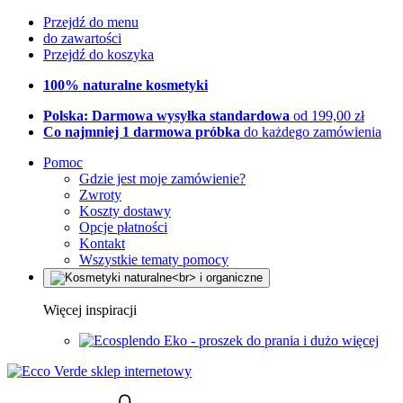
Przejdź do menu
do zawartości
Przejdź do koszyka
100% naturalne kosmetyki
Polska: Darmowa wysyłka standardowa
od 199,00 zł
Co najmniej 1 darmowa próbka
do każdego zamówienia
Pomoc
Gdzie jest moje zamówienie?
Zwroty
Koszty dostawy
Opcje płatności
Kontakt
Wszystkie tematy pomocy
Więcej inspiracji
Eko - proszek do prania i dużo więcej