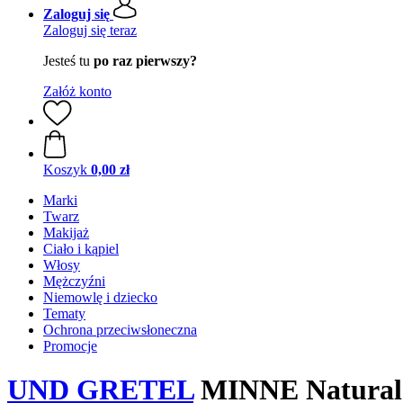
Zaloguj się
Zaloguj się teraz
Jesteś tu
po raz pierwszy?
Załóż konto
Koszyk
0,00 zł
Marki
Twarz
Makijaż
Ciało i kąpiel
Włosy
Mężczyźni
Niemowlę i dziecko
Tematy
Ochrona przeciwsłoneczna
Promocje
UND GRETEL
MINNE Natural R