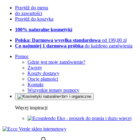
Przejdź do menu
do zawartości
Przejdź do koszyka
100% naturalne kosmetyki
Polska: Darmowa wysyłka standardowa
od 199,00 zł
Co najmniej 1 darmowa próbka
do każdego zamówienia
Pomoc
Gdzie jest moje zamówienie?
Zwroty
Koszty dostawy
Opcje płatności
Kontakt
Wszystkie tematy pomocy
Więcej inspiracji
Eko - proszek do prania i dużo więcej