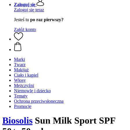
Zaloguj się
Zaloguj się teraz
Jesteś tu
po raz pierwszy?
Załóż konto
Marki
Twarz
Makijaż
Ciało i kąpiel
Włosy
Mężczyźni
Niemowlę i dziecko
Tematy
Ochrona przeciwsłoneczna
Promocje
Biosolis
Sun Milk Sport SPF