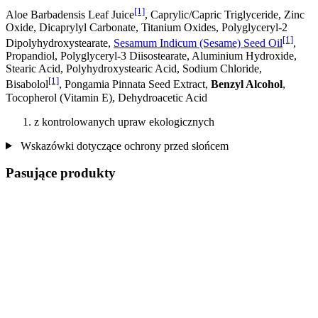
[1]
Aloe Barbadensis Leaf Juice
, Caprylic/Capric Triglyceride, Zinc
Oxide, Dicaprylyl Carbonate, Titanium Oxides, Polyglyceryl-2
[1]
Dipolyhydroxystearate,
Sesamum Indicum (Sesame) Seed Oil
,
Propandiol, Polyglyceryl-3 Diisostearate, Aluminium Hydroxide,
Stearic Acid, Polyhydroxystearic Acid, Sodium Chloride,
[1]
Bisabolol
, Pongamia Pinnata Seed Extract,
Benzyl Alcohol
,
Tocopherol (Vitamin E), Dehydroacetic Acid
z kontrolowanych upraw ekologicznych
Wskazówki dotyczące ochrony przed słońcem
Pasujące produkty