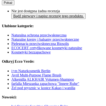
Pokaż
Nie jest dostępna żadna recenzja
Bądź pierwszy i napisz recenzję tego produktu.
Ulubione kategorie:
Naturalna ochrona przeciwsłoneczna
Naturalne kremy i balsamy przeciwsłoneczne
Pielęgnacja przeciwsłoneczna Biosolis
ECOCERT certyfikowane kosmetyki naturalne
Kosmetyki bezzapachowe
Odkryj Ecco Verde:
i+m Naturkosmetik Berlin
Avril Multi-Purpose Flame Brush
Alkemilla ALKHAIR Volumen-Shampoo
farfalla Mieszanka zapachowa "Innere Ruhe"
Żel pod prysznic w kostce Kakao i wanilia
Nowości: