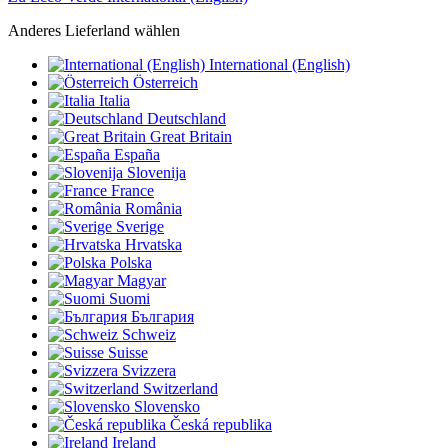
Anderes Lieferland wählen
International (English)
Österreich
Italia
Deutschland
Great Britain
España
Slovenija
France
România
Sverige
Hrvatska
Polska
Magyar
Suomi
България
Schweiz
Suisse
Svizzera
Switzerland
Slovensko
Česká republika
Ireland