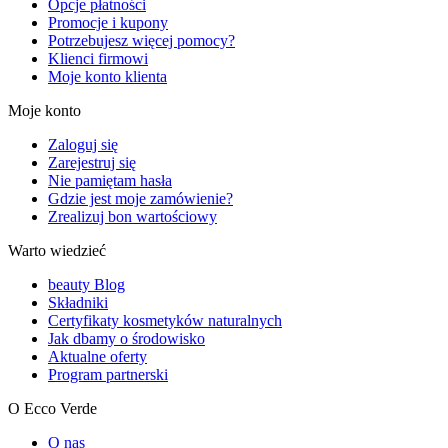
Opcje płatności
Promocje i kupony
Potrzebujesz więcej pomocy?
Klienci firmowi
Moje konto klienta
Moje konto
Zaloguj się
Zarejestruj się
Nie pamiętam hasła
Gdzie jest moje zamówienie?
Zrealizuj bon wartościowy
Warto wiedzieć
beauty Blog
Składniki
Certyfikaty kosmetyków naturalnych
Jak dbamy o środowisko
Aktualne oferty
Program partnerski
O Ecco Verde
O nas