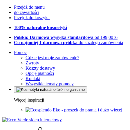
Przejdź do menu
do zawartości
Przejdź do koszyka
100% naturalne kosmetyki
Polska: Darmowa wysyłka standardowa
od 199,00 zł
Co najmniej 1 darmowa próbka
do każdego zamówienia
Pomoc
Gdzie jest moje zamówienie?
Zwroty
Koszty dostawy
Opcje płatności
Kontakt
Wszystkie tematy pomocy
Więcej inspiracji
Eko - proszek do prania i dużo więcej