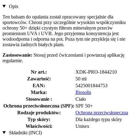
Opis
Ten balsam do opalania został opracowany specjalnie dla
sportowców. Chroni przy szczególnie wysokim współczynniku
ochrony 50+ dzięki czystym filtrom mineralnym przeciw
promieniom UVA i UVB. Jego przyjemna konsystencja jest
wodoodporna i odporna na pot. Poza tym nie przykleja się i nie
zostawia żadnych białych plam.
Zastosowanie:
Stosuj przed ćwiczeniami i powtarzaj aplikację
regularnie.
Nr art.:
XDK-PRO-1844210
Zawartość:
50 ml
EAN:
5425001844753
Marka:
Biosolis
Stosowanie :
Ciało
Ochrona przeciwsłoneczna (SPF):
SPF 50+
Rodzaje produktów:
Ochrona przeciwsłoneczna
Typ skóry:
Dla każdego typu skóry
Właściwości:
Unisex
Składniki (INCI)