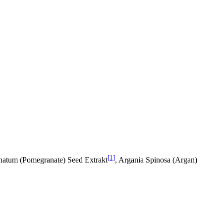
[1]
natum (Pomegranate) Seed Extrakt
, Argania Spinosa (Argan)