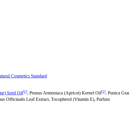
tural Cosmetics Standard
[1]
[1]
e) Seed Oil
, Prunus Armeniaca (Apricot) Kernel Oil
, Punica Gra
us Officinalis Leaf Extract, Tocopherol (Vitamin E), Parfum