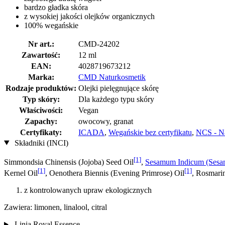
bardzo gładka skóra
z wysokiej jakości olejków organicznych
100% wegańskie
Nr art.:
CMD-24202
Zawartość:
12 ml
EAN:
4028719673212
Marka:
CMD Naturkosmetik
Rodzaje produktów:
Olejki pielęgnujące skórę
Typ skóry:
Dla każdego typu skóry
Właściwości:
Vegan
Zapachy:
owocowy, granat
Certyfikaty:
ICADA
,
Wegańskie bez certyfikatu
,
NCS - Na
Składniki (INCI)
[1]
Simmondsia Chinensis (Jojoba) Seed Oil
,
Sesamum Indicum (Sesam
[1]
[1]
Kernel Oil
, Oenothera Biennis (Evening Primrose) Oil
, Rosmarin
z kontrolowanych upraw ekologicznych
Zawiera: limonen, linalool, citral
Linia Royal Essence