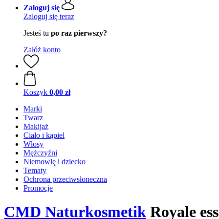
Zaloguj się
Zaloguj się teraz
Jesteś tu
po raz pierwszy?
Załóż konto
Koszyk
0,00 zł
Marki
Twarz
Makijaż
Ciało i kąpiel
Włosy
Mężczyźni
Niemowlę i dziecko
Tematy
Ochrona przeciwsłoneczna
Promocje
CMD Naturkosmetik
Royale ess