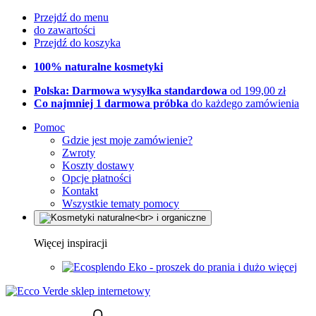
Przejdź do menu
do zawartości
Przejdź do koszyka
100% naturalne kosmetyki
Polska: Darmowa wysyłka standardowa
od 199,00 zł
Co najmniej 1 darmowa próbka
do każdego zamówienia
Pomoc
Gdzie jest moje zamówienie?
Zwroty
Koszty dostawy
Opcje płatności
Kontakt
Wszystkie tematy pomocy
Więcej inspiracji
Eko - proszek do prania i dużo więcej