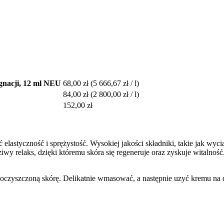
gnacji, 12 ml NEU
68,00 zł
(5 666,67 zł / l)
84,00 zł
(2 800,00 zł / l)
152,00 zł
astyczność i sprężystość. Wysokiej jakości składniki, takie jak wyciąg 
wy relaks, dzięki któremu skóra się regeneruje oraz zyskuje witalność.
oczyszczoną skórę. Delikatnie wmasować, a następnie uzyć kremu na dzi