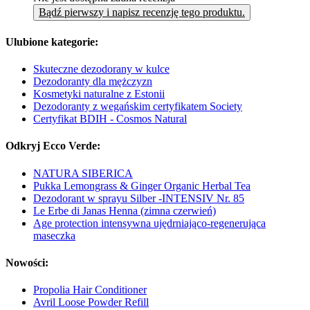
Bądź pierwszy i napisz recenzję tego produktu.
Ulubione kategorie:
Skuteczne dezodorany w kulce
Dezodoranty dla mężczyzn
Kosmetyki naturalne z Estonii
Dezodoranty z wegańskim certyfikatem Society
Certyfikat BDIH - Cosmos Natural
Odkryj Ecco Verde:
NATURA SIBERICA
Pukka Lemongrass & Ginger Organic Herbal Tea
Dezodorant w sprayu Silber -INTENSIV Nr. 85
Le Erbe di Janas Henna (zimna czerwień)
Age protection intensywna ujędrniająco-regenerująca
maseczka
Nowości:
Propolia Hair Conditioner
Avril Loose Powder Refill