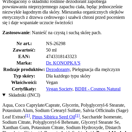
Wzbogacony o składniki roślinne dezodorant zapobiega
powstawaniu nieprzyjemnego zapachu ciała, będąc jednocześnie
niezwykle łagodnym dla skóry. Mieszanka organicznych olejków
eterycznych z drzewa cedrowego i szałwii chroni przed poceniem
się i daje wspaniałe uczucie świeżości
Zastosowanie
: Nanieść na czystą i suchą skórę pach.
Nr art.:
NS-26298
Zawartość:
50 ml
EAN:
4743318143323
Marka:
Dr. KONOPKA'S
Rodzaje produktów:
Dezodoranty
, Pielęgnacja dla mężczyzn
Typ skóry:
Dla każdego typu skóry
Właściwości:
Vegan
Certyfikaty:
Vegan Society
,
BDIH - Cosmos Natural
Składniki (INCI)
Aqua, Coco Caprylate/Caprate, Glycerin, Polyglyceryl-6 Stearate,
Potassium Alum, Sodium Cetearyl Sulfate, Salvia Officinalis (Sage)
[1]
[1]
Leaf Extract
,
Pinus Sibirica Seed Oil
, Saccharide Isomerate,
Sodium Citrate, Polyglyceryl-6 Behenate, Glyceryl Stearate Se,
Xanthan Gum, Potassium Citrate, Sodium Hydroxyde, Distarch