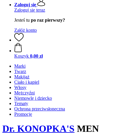
Zaloguj się
Zaloguj się teraz
Jesteś tu
po raz pierwszy?
Załóż konto
Koszyk
0,00 zł
Marki
Twarz
Makijaż
Ciało i kąpiel
Włosy
Mężczyźni
Niemowlę i dziecko
Tematy
Ochrona przeciwsłoneczna
Promocje
Dr. KONOPKA'S
MEN