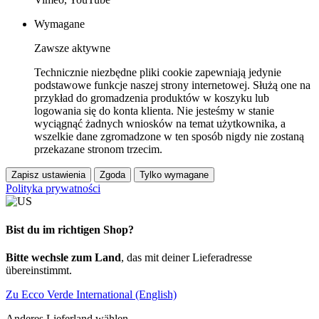
Wymagane
Zawsze aktywne
Technicznie niezbędne pliki cookie zapewniają jedynie
podstawowe funkcje naszej strony internetowej. Służą one na
przykład do gromadzenia produktów w koszyku lub
logowania się do konta klienta. Nie jesteśmy w stanie
wyciągnąć żadnych wniosków na temat użytkownika, a
wszelkie dane zgromadzone w ten sposób nigdy nie zostaną
przekazane stronom trzecim.
Zapisz ustawienia
Zgoda
Tylko wymagane
Polityka prywatności
Bist du im richtigen Shop?
Bitte wechsle zum Land
, das mit deiner Lieferadresse
übereinstimmt.
Zu Ecco Verde International (English)
Anderes Lieferland wählen