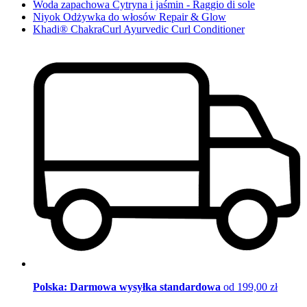
Woda zapachowa Cytryna i jaśmin - Raggio di sole
Niyok Odżywka do włosów Repair & Glow
Khadi® ChakraCurl Ayurvedic Curl Conditioner
Polska: Darmowa wysyłka standardowa
od 199,00 zł