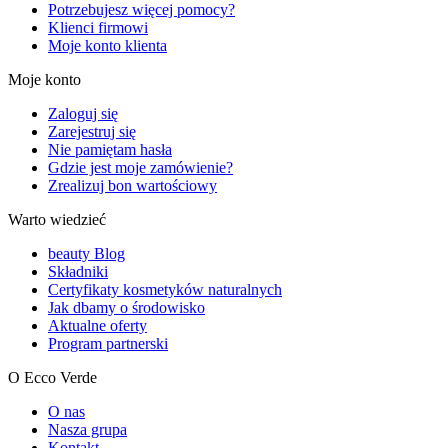
Potrzebujesz więcej pomocy?
Klienci firmowi
Moje konto klienta
Moje konto
Zaloguj się
Zarejestruj się
Nie pamiętam hasła
Gdzie jest moje zamówienie?
Zrealizuj bon wartościowy
Warto wiedzieć
beauty Blog
Składniki
Certyfikaty kosmetyków naturalnych
Jak dbamy o środowisko
Aktualne oferty
Program partnerski
O Ecco Verde
O nas
Nasza grupa
Kontakt