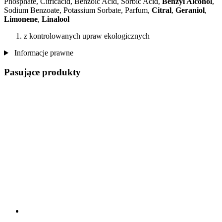
Phosphate, Citricacid, Benzoic Acid, Sorbic Acid,
Benzyl Alcohol
,
Sodium Benzoate, Potassium Sorbate, Parfum,
Citral
,
Geraniol
,
Limonene
,
Linalool
z kontrolowanych upraw ekologicznych
Informacje prawne
Pasujące produkty