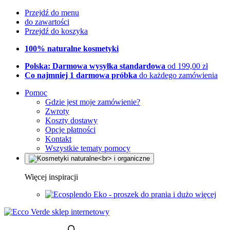
Przejdź do menu
do zawartości
Przejdź do koszyka
100% naturalne kosmetyki
Polska: Darmowa wysyłka standardowa
od 199,00 zł
Co najmniej 1 darmowa próbka
do każdego zamówienia
Pomoc
Gdzie jest moje zamówienie?
Zwroty
Koszty dostawy
Opcje płatności
Kontakt
Wszystkie tematy pomocy
Więcej inspiracji
Eko - proszek do prania i dużo więcej