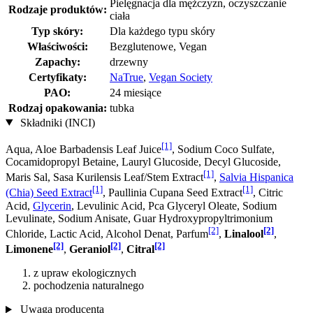
Pielęgnacja dla mężczyzn, oczyszczanie
Rodzaje produktów:
ciała
Typ skóry:
Dla każdego typu skóry
Właściwości:
Bezglutenowe, Vegan
Zapachy:
drzewny
Certyfikaty:
NaTrue
,
Vegan Society
PAO:
24 miesiące
Rodzaj opakowania:
tubka
Składniki (INCI)
[1]
Aqua, Aloe Barbadensis Leaf Juice
, Sodium Coco­ Sulfate,
Cocamidopropyl Betaine, Lauryl Glucoside, Decyl Glucoside,
[1]
Maris Sal, Sasa Kurilensis Leaf/Stem Extract
,
Salvia Hispanica
[1]
[1]
(Chia) Seed Extract
, Paullinia Cupana Seed Extract
, Citric
Acid,
Glycerin
, Levulinic Acid, Pca Glyceryl Oleate, Sodium
Levulinate, Sodium Anisate, Guar Hydroxypropyltrimonium
[2]
[2]
Chloride, Lactic Acid, Alcohol Denat, Parfum
,
Linalool
,
[2]
[2]
[2]
Limonene
,
Geraniol
,
Citral
z upraw ekologicznych
pochodzenia naturalnego
Uwaga producenta