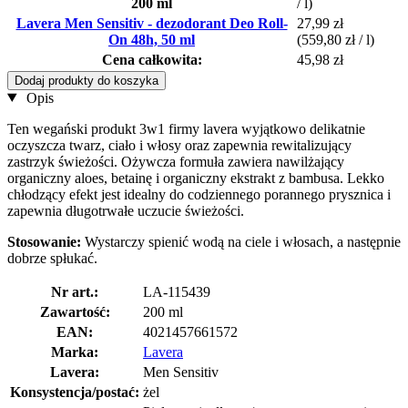
200 ml
/ l)
Lavera Men Sensitiv - dezodorant Deo Roll-
27,99 zł
On 48h, 50 ml
(559,80 zł / l)
Cena całkowita:
45,98 zł
Dodaj produkty do koszyka
Opis
Ten wegański produkt 3w1 firmy lavera wyjątkowo delikatnie
oczyszcza twarz, ciało i włosy oraz zapewnia rewitalizujący
zastrzyk świeżości. Ożywcza formuła zawiera nawilżający
organiczny aloes, betainę i organiczny ekstrakt z bambusa. Lekko
chłodzący efekt jest idealny do codziennego porannego prysznica i
zapewnia długotrwałe uczucie świeżości.
Stosowanie:
Wystarczy spienić wodą na ciele i włosach, a następnie
dobrze spłukać.
Nr art.:
LA-115439
Zawartość:
200 ml
EAN:
4021457661572
Marka:
Lavera
Lavera:
Men Sensitiv
Konsystencja/postać:
żel