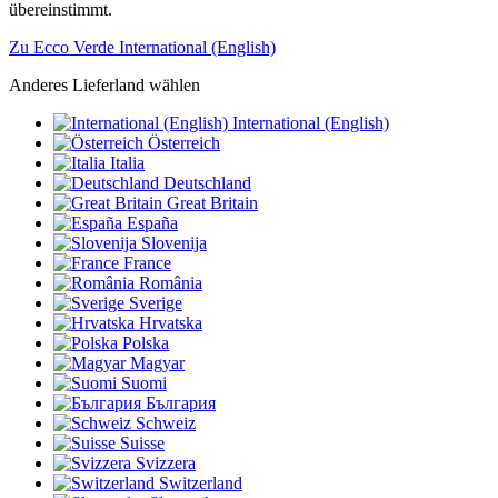
übereinstimmt.
Zu Ecco Verde International (English)
Anderes Lieferland wählen
International (English)
Österreich
Italia
Deutschland
Great Britain
España
Slovenija
France
România
Sverige
Hrvatska
Polska
Magyar
Suomi
България
Schweiz
Suisse
Svizzera
Switzerland