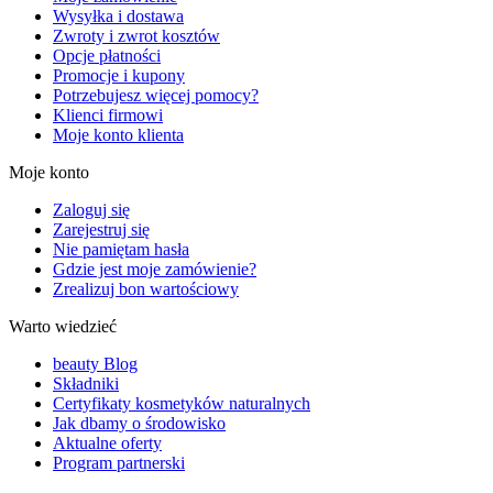
Wysyłka i dostawa
Zwroty i zwrot kosztów
Opcje płatności
Promocje i kupony
Potrzebujesz więcej pomocy?
Klienci firmowi
Moje konto klienta
Moje konto
Zaloguj się
Zarejestruj się
Nie pamiętam hasła
Gdzie jest moje zamówienie?
Zrealizuj bon wartościowy
Warto wiedzieć
beauty Blog
Składniki
Certyfikaty kosmetyków naturalnych
Jak dbamy o środowisko
Aktualne oferty
Program partnerski