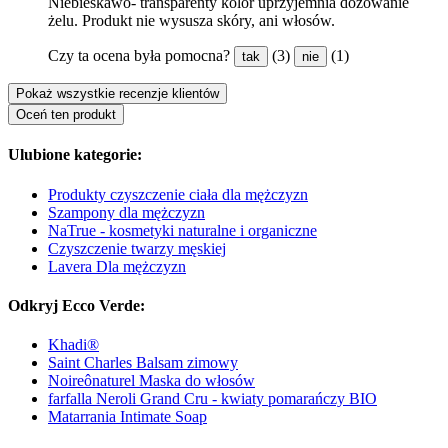
Niebieskawo- transparenty kolor uprzyjemnia dozowanie
żelu. Produkt nie wysusza skóry, ani włosów.
Czy ta ocena była pomocna?
(3)
(1)
tak
nie
Pokaż wszystkie recenzje klientów
Oceń ten produkt
Ulubione kategorie:
Produkty czyszczenie ciała dla mężczyzn
Szampony dla mężczyzn
NaTrue - kosmetyki naturalne i organiczne
Czyszczenie twarzy męskiej
Lavera Dla mężczyzn
Odkryj Ecco Verde:
Khadi®
Saint Charles Balsam zimowy
Noireônaturel Maska do włosów
farfalla Neroli Grand Cru - kwiaty pomarańczy BIO
Matarrania Intimate Soap