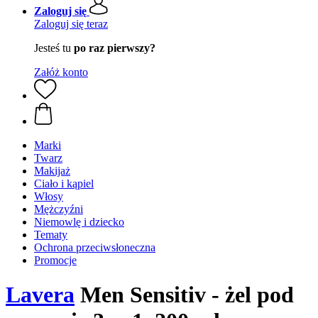
Zaloguj się
Zaloguj się teraz
Jesteś tu
po raz pierwszy?
Załóż konto
Marki
Twarz
Makijaż
Ciało i kąpiel
Włosy
Mężczyźni
Niemowlę i dziecko
Tematy
Ochrona przeciwsłoneczna
Promocje
Lavera
Men Sensitiv - żel pod