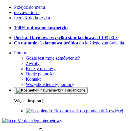
Przejdź do menu
do zawartości
Przejdź do koszyka
100% naturalne kosmetyki
Polska: Darmowa wysyłka standardowa
od 199,00 zł
Co najmniej 1 darmowa próbka
do każdego zamówienia
Pomoc
Gdzie jest moje zamówienie?
Zwroty
Koszty dostawy
Opcje płatności
Kontakt
Wszystkie tematy pomocy
Więcej inspiracji
Eko - proszek do prania i dużo więcej