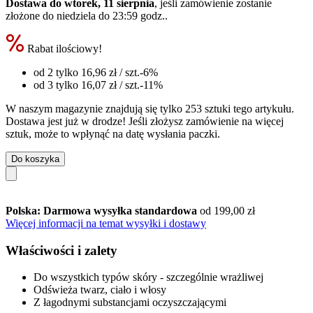
Dostawa do wtorek, 11 sierpnia
, jeśli zamówienie zostanie
złożone do
niedziela do 23:59 godz.
.
Rabat ilościowy!
od 2 tylko
16,96 zł
/ szt.
-6%
od 3 tylko
16,07 zł
/ szt.
-11%
W naszym magazynie znajdują się tylko 253 sztuki tego artykułu.
Dostawa jest już w drodze! Jeśli złożysz zamówienie na więcej
sztuk, może to wpłynąć na datę wysłania paczki.
Do koszyka
Polska: Darmowa wysyłka standardowa
od 199,00 zł
Więcej informacji na temat wysyłki i dostawy
Właściwości i zalety
Do wszystkich typów skóry - szczególnie wrażliwej
Odświeża twarz, ciało i włosy
Z łagodnymi substancjami oczyszczającymi