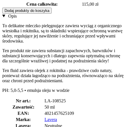
Cena całkowita:
115,00 zł
Dodaj produkty do koszyka
Opis
To delikatne mleczko pielęgnujące zawiera wyciąg z organicznego
wiesiołka i rokitnika, są to składniki wspierające ochronną warstwę
skóry, regulujące jej nawilżenie i ochraniające przed wpływami
środowiska.
Ten produkt nie zawiera substancji zapachowych, barwników i
substancji konserwujących i dlatego zapewnia optymalną ochronę
dla szczególnie wrażliwej i podatnej na podrażnienia skóry!
Ten fluid zawiera olejek z rokitnika - prawdziwe cudo natury,
ponieważ działa łagodząco na podrażnienia, równoważąco na skórę
oraz chroni przed podrażnieniami.
PH: 5,0-5,5 • emulsja oleju w wodzie
Nr art.:
LA-108525
Zawartość:
50 ml
EAN:
4021457625109
Marka:
Lavera
Lavera:
Neutralne