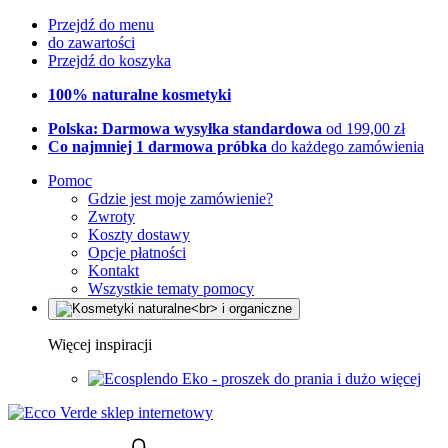
Przejdź do menu
do zawartości
Przejdź do koszyka
100% naturalne kosmetyki
Polska: Darmowa wysyłka standardowa
od 199,00 zł
Co najmniej 1 darmowa próbka
do każdego zamówienia
Pomoc
Gdzie jest moje zamówienie?
Zwroty
Koszty dostawy
Opcje płatności
Kontakt
Wszystkie tematy pomocy
Więcej inspiracji
Eko - proszek do prania i dużo więcej