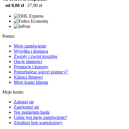
od 0,00 zł
27,90 zł
Pomoc
Moje zamówienie
Wysyłka i dostawa
Zwroty i zwrot kosztów
Opcje płatności
Promocje i kupony
Potrzebujesz więcej pomocy?
Klienci firmowi
Moje konto klienta
Moje konto
Zaloguj się
Zarejestruj się
Nie pamiętam hasła
Gdzie jest moje zamówienie?
Zrealizuj bon wartościowy