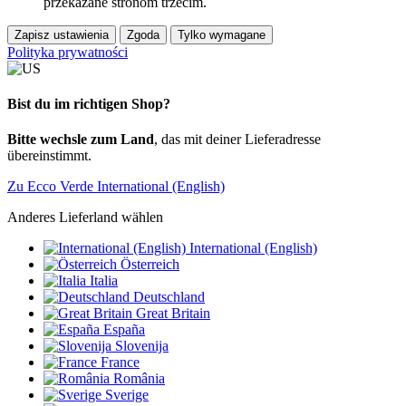
przekazane stronom trzecim.
Zapisz ustawienia
Zgoda
Tylko wymagane
Polityka prywatności
Bist du im richtigen Shop?
Bitte wechsle zum Land
, das mit deiner Lieferadresse
übereinstimmt.
Zu Ecco Verde International (English)
Anderes Lieferland wählen
International (English)
Österreich
Italia
Deutschland
Great Britain
España
Slovenija
France
România
Sverige