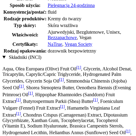
Sposób użycia:
Pielęgnacja 24-godzinna
Konsystencja/postać:
fluid
Rodzaje produktów:
Kremy do twarzy
Typ skóry:
Skóra wrażliwa
Ajurwedyjski, Bezglutenowe, Unisex,
Właściwości:
Bezzapachowe
, Vegan
Certyfikaty:
NaTrue
,
Vegan Society
Rodzaj opakowania:
dozownik bezpowietrzny
Składniki (INCI)
[1]
Aqua, Olea Europaea (Olive) Fruit Oil
, Glycerin, Alcohol Denat,
Tricaprylin, Caprylic/Capric Triglyceride, Hydrogenated Palm
[1]
Glycerides, Glycerin Soja Oil
, Simmondsia Chinensis (Jojoba)
[1]
Seed Oil
, Shorea Stenoptera Butter, Oenothera Biennis (Evening
[1]
Primrose) Oil
, Hippophae Rhamnoides (Sanddorn) Fruit
[1]
[1]
Extract
, Butyrospermum Parkii (Shea) Butter
, Foeniculum
[1]
Vulgare (Fennel) Fruit Extract
, Hamamelis Virginiana Leaf
[1]
Extract
, Chondrus Crispus (Carrageenan) Extract, Dipotassium
Glycyrrhizate, Xanthan Gum, Tocopherylacetat, Tocopherol
(Vitamin E), Sodium Hyaluronate, Brassica Campestris Sterols,
[1]
Hydrogenated Lecithin, Helianthus Annus (Sunflower) Seed Oil
,