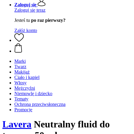
Zaloguj się
Zaloguj się teraz
Jesteś tu
po raz pierwszy?
Załóż konto
Marki
Twarz
Makijaż
Ciało i kąpiel
Włosy
Mężczyźni
Niemowlę i dziecko
Tematy
Ochrona przeciwsłoneczna
Promocje
Lavera
Neutralny fluid do