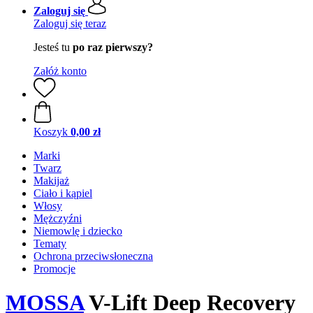
Zaloguj się
Zaloguj się teraz
Jesteś tu
po raz pierwszy?
Załóż konto
Koszyk
0,00 zł
Marki
Twarz
Makijaż
Ciało i kąpiel
Włosy
Mężczyźni
Niemowlę i dziecko
Tematy
Ochrona przeciwsłoneczna
Promocje
MOSSA
V-Lift Deep Recovery