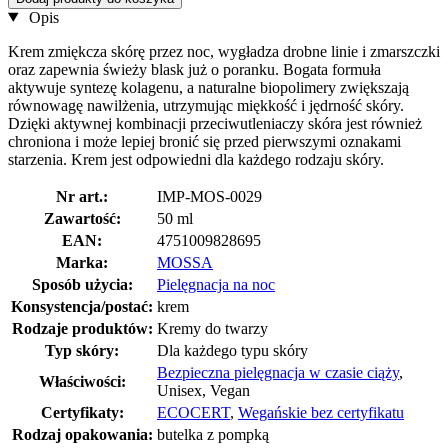
Opis
Krem zmiękcza skórę przez noc, wygładza drobne linie i zmarszczki
oraz zapewnia świeży blask już o poranku. Bogata formuła
aktywuje syntezę kolagenu, a naturalne biopolimery zwiększają
równowagę nawilżenia, utrzymując miękkość i jędrność skóry.
Dzięki aktywnej kombinacji przeciwutleniaczy skóra jest również
chroniona i może lepiej bronić się przed pierwszymi oznakami
starzenia. Krem jest odpowiedni dla każdego rodzaju skóry.
Nr art.:
IMP-MOS-0029
Zawartość:
50 ml
EAN:
4751009828695
Marka:
MOSSA
Sposób użycia:
Pielęgnacja na noc
Konsystencja/postać:
krem
Rodzaje produktów:
Kremy do twarzy
Typ skóry:
Dla każdego typu skóry
Bezpieczna pielęgnacja w czasie ciąży
,
Właściwości:
Unisex, Vegan
Certyfikaty:
ECOCERT
,
Wegańskie bez certyfikatu
Rodzaj opakowania:
butelka z pompką