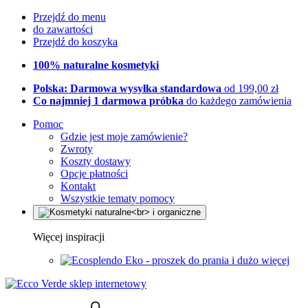
Przejdź do menu
do zawartości
Przejdź do koszyka
100% naturalne kosmetyki
Polska: Darmowa wysyłka standardowa
od 199,00 zł
Co najmniej 1 darmowa próbka
do każdego zamówienia
Pomoc
Gdzie jest moje zamówienie?
Zwroty
Koszty dostawy
Opcje płatności
Kontakt
Wszystkie tematy pomocy
Więcej inspiracji
Eko - proszek do prania i dużo więcej