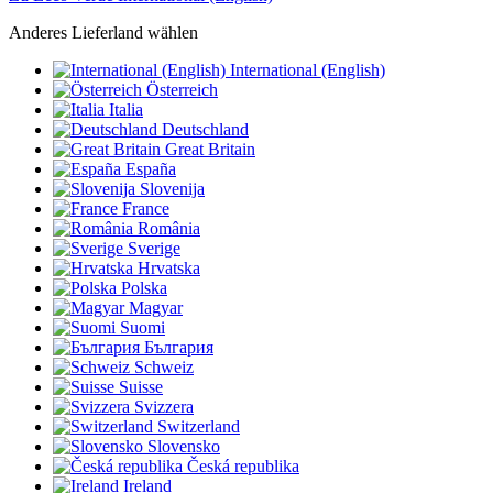
Anderes Lieferland wählen
International (English)
Österreich
Italia
Deutschland
Great Britain
España
Slovenija
France
România
Sverige
Hrvatska
Polska
Magyar
Suomi
България
Schweiz
Suisse
Svizzera
Switzerland
Slovensko
Česká republika
Ireland