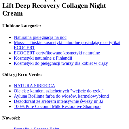
Lift Deep Recovery Collagen Night
Cream
Ulubione kategorie:
Naturalna pielęgnacja na noc
Mossa – fińskie kosmetyki naturalne posiadające certyfikat
ECOCERT
ECOCERT certyfikowane kosmetyki naturalne
Kosmetyki naturalne z Finlandii
Kosmetyki do pielęgnacji twarzy dla kobiet w ciąży
Odkryj Ecco Verde:
NATURA SIBERICA
Olejek z kamieni szlachetnych "wejście do rzeki"
Ayluna Roślinna farba do włosów, karmelowyblond
Dezodorant ze srebrem intensywnie świeży nr 32
100% Pure Coconut Milk Restorative Shampoo
Nowości: