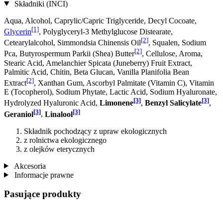
Składniki (INCI)
Aqua, Alcohol, Caprylic/Capric Triglyceride, Decyl Cocoate,
[1]
Glycerin
, Polyglyceryl-3 Methylglucose Distearate,
[2]
Cetearylalcohol, Simmondsia Chinensis Oil
, Squalen, Sodium
[2]
Pca, Butyrospermum Parkii (Shea) Butter
, Cellulose, Aroma,
Stearic Acid, Amelanchier Spicata (Juneberry) Fruit Extract,
Palmitic Acid, Chitin, Beta Glucan, Vanilla Planifolia Bean
[2]
Extract
, Xanthan Gum, Ascorbyl Palmitate (Vitamin C), Vitamin
E (Tocopherol), Sodium Phytate, Lactic Acid, Sodium Hyaluronate,
[3]
[3]
Hydrolyzed Hyaluronic Acid,
Limonene
,
Benzyl Salicylate
,
[3]
[3]
Geraniol
,
Linalool
Składnik pochodzący z upraw ekologicznych
z rolnictwa ekologicznego
z olejków eterycznych
Akcesoria
Informacje prawne
Pasujące produkty