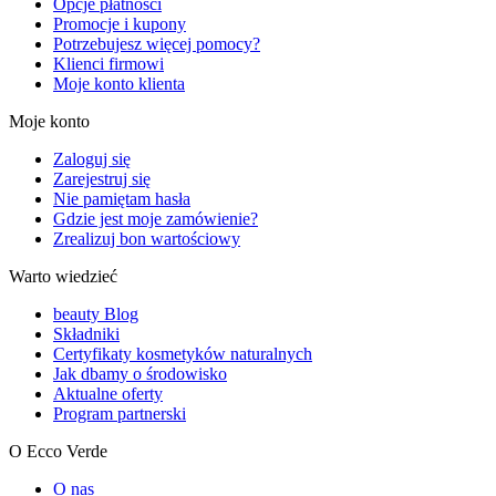
Opcje płatności
Promocje i kupony
Potrzebujesz więcej pomocy?
Klienci firmowi
Moje konto klienta
Moje konto
Zaloguj się
Zarejestruj się
Nie pamiętam hasła
Gdzie jest moje zamówienie?
Zrealizuj bon wartościowy
Warto wiedzieć
beauty Blog
Składniki
Certyfikaty kosmetyków naturalnych
Jak dbamy o środowisko
Aktualne oferty
Program partnerski
O Ecco Verde
O nas