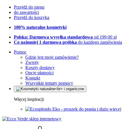
Przejdź do menu
do zawartości
Przejdź do koszyka
100% naturalne kosmetyki
Polska: Darmowa wysyłka standardowa
od 199,00 zł
Co najmniej 1 darmowa próbka
do każdego zamówienia
Pomoc
Gdzie jest moje zamówienie?
Zwroty
Koszty dostawy
Opcje płatności
Kontakt
Wszystkie tematy pomocy
Więcej inspiracji
Eko - proszek do prania i dużo więcej