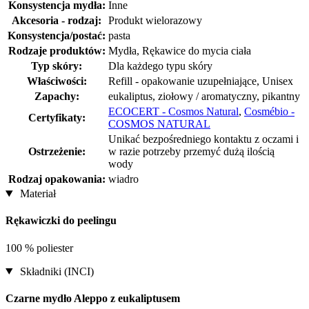
Konsystencja mydła:
Inne
Akcesoria - rodzaj:
Produkt wielorazowy
Konsystencja/postać:
pasta
Rodzaje produktów:
Mydła, Rękawice do mycia ciała
Typ skóry:
Dla każdego typu skóry
Właściwości:
Refill - opakowanie uzupełniające, Unisex
Zapachy:
eukaliptus, ziołowy / aromatyczny, pikantny
ECOCERT - Cosmos Natural
,
Cosmébio -
Certyfikaty:
COSMOS NATURAL
Unikać bezpośredniego kontaktu z oczami i
Ostrzeżenie:
w razie potrzeby przemyć dużą ilością
wody
Rodzaj opakowania:
wiadro
Materiał
Rękawiczki do peelingu
100 % poliester
Składniki (INCI)
Czarne mydło Aleppo z eukaliptusem