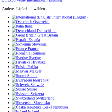
Zu Ecco Verde International (English)
Anderes Lieferland wählen
International (English)
Österreich
Italia
Deutschland
Great Britain
España
Slovenija
France
România
Sverige
Hrvatska
Polska
Magyar
Suomi
България
Schweiz
Suisse
Svizzera
Switzerland
Slovensko
Česká republika
Ireland