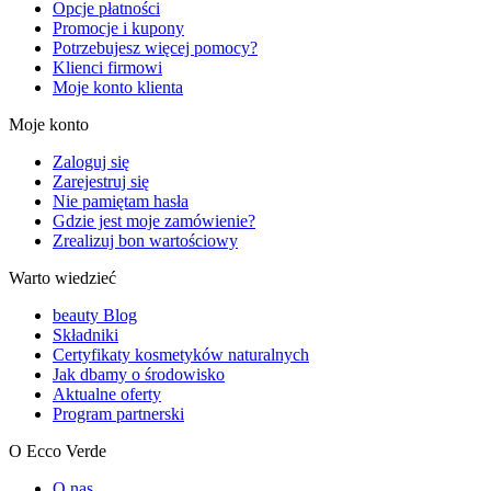
Opcje płatności
Promocje i kupony
Potrzebujesz więcej pomocy?
Klienci firmowi
Moje konto klienta
Moje konto
Zaloguj się
Zarejestruj się
Nie pamiętam hasła
Gdzie jest moje zamówienie?
Zrealizuj bon wartościowy
Warto wiedzieć
beauty Blog
Składniki
Certyfikaty kosmetyków naturalnych
Jak dbamy o środowisko
Aktualne oferty
Program partnerski
O Ecco Verde
O nas