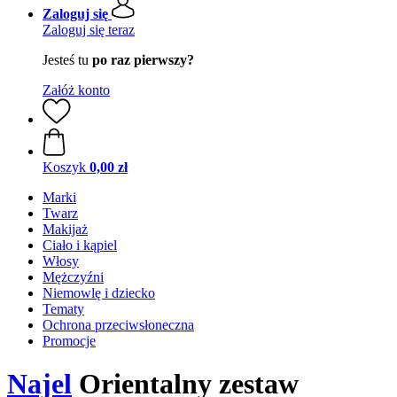
Zaloguj się
Zaloguj się teraz
Jesteś tu
po raz pierwszy?
Załóż konto
Koszyk
0,00 zł
Marki
Twarz
Makijaż
Ciało i kąpiel
Włosy
Mężczyźni
Niemowlę i dziecko
Tematy
Ochrona przeciwsłoneczna
Promocje
Najel
Orientalny zestaw