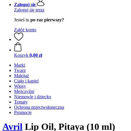
Zaloguj się
Zaloguj się teraz
Jesteś tu
po raz pierwszy?
Załóż konto
Koszyk
0,00 zł
Marki
Twarz
Makijaż
Ciało i kąpiel
Włosy
Mężczyźni
Niemowlę i dziecko
Tematy
Ochrona przeciwsłoneczna
Promocje
Avril
Lip Oil, Pitaya (10 ml)