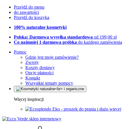
Przejdź do menu
do zawartości
Przejdź do koszyka
100% naturalne kosmetyki
Polska: Darmowa wysyłka standardowa
od 199,00 zł
Co najmniej 1 darmowa próbka
do każdego zamówienia
Pomoc
Gdzie jest moje zamówienie?
Zwroty
Koszty dostawy
Opcje płatności
Kontakt
Wszystkie tematy pomocy
Więcej inspiracji
Eko - proszek do prania i dużo więcej