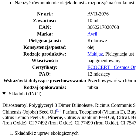
Nałożyć równomiernie olejek do ust - rozpocząć na środku ust.
Nr art.:
AVR-2076
Zawartość:
10 ml
EAN:
3662217020768
Marka:
Avril
Pielęgnacja ust:
Kolorowe
Konsystencja/postać:
olej
Rodzaje produktów:
Makijaż
, Pielęgnacja ust
Właściwości:
napigmentowany
Certyfikaty:
ECOCERT - Cosmos Or
PAO:
12 miesięcy
Wskazówki dotyczące przechowywania:
Przechowywać w chłodny
Rodzaj opakowania:
tubka
Składniki (INCI)
Diisostearoyl Polyglyceryl-3 Dimer Dilinoleate, Ricinus Communis S
[1]
Chinensis (Jojoba) Seed Oil
, Parfum, Tocopherol (Vitamin E), But
Citrus Lemon Peel Oil,
Pinene
, Citrus Aurantium Peel Oil,
Citral
,
Be
(Iron Oxide), CI 77492 (Iron Oxide), CI 77499 (Iron Oxide), CI 754
Składniki z upraw ekologicznych