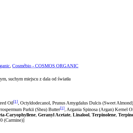
ganic
,
Cosmébio - COSMOS ORGANIC
m, suchym miejscu z dala od światła
[1]
eed Oil
, Octyldodecanol, Prunus Amygdalus Dulcis (Sweet Almond)
[1]
yrospermum Parkii (Shea) Butter
, Argania Spinosa (Argan) Kernel Oi
ta-Caryophyllene
,
Geranyl Acetate
,
Linalool
,
Terpinolene
,
Terpin
70 (Carmine)]