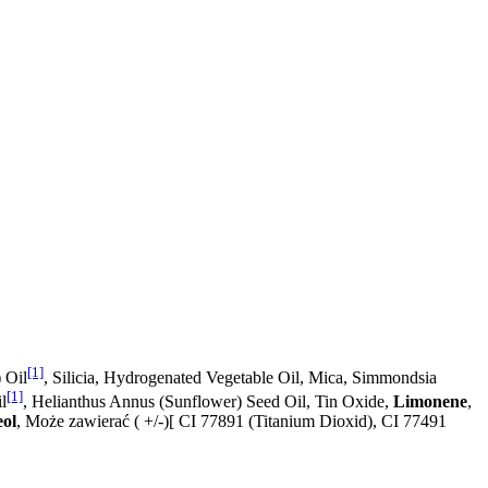
[1]
 Oil
, Silicia, Hydrogenated Vegetable Oil, Mica, Simmondsia
[1]
l
, Helianthus Annus (Sunflower) Seed Oil, Tin Oxide,
Limonene
,
eol
, Może zawierać ( +/-)[ CI 77891 (Titanium Dioxid), CI 77491