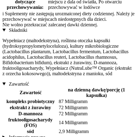
dotyczące
miejscu z dala od światła, Po otwarciu
przechowywania:
przechowywać w lodówce
i
Suplementy nie zastępują urozmaiconej diety codziennej. Należy je
przechowywać w miejscach niedostępnych dla dzieci.
Nie wolno przekraczać zalecanej dawki dziennej.
Składniki
Wypełniacz (maltodekstryna), roślinna otoczka kapsułki
(hydroksypropylometyloceluloza), kultury mikrobiologiczne
(Lactobacillus plantarum, Lactobacillus fermentum, Lactobacillus
acidophilus, Lactobacillus reuteri, Lactobacillus rhamnosus,
Bifidobacterium bifidum), ekstrakt z żurawiny, D-mannoza,
fruktooligosacharydy, Wypełniacz (NutraLube™ Organic (ekstrakt
z orzecha kokosowego)), maltodekstryna z manioku, sód
Zawartość
na dzienną dawkę/porcję (1
Zawartość
kapsułka)
kompleks probiotyczny
87 Milligramm
ekstrakt z żurawiny
72 Milligramm
D-mannoza
72 Milligramm
fruktooligosacharydy
14 Milligramm
(FOS)
sód
2,9 Milligramm