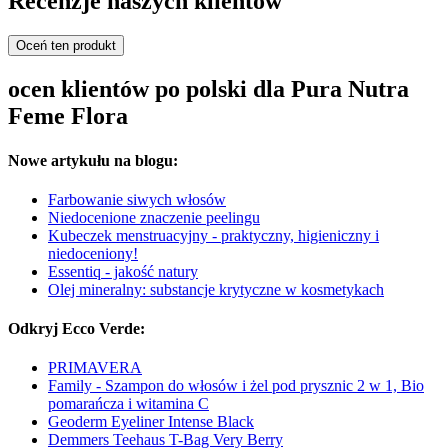
Recenzje naszych klientów
Oceń ten produkt
ocen klientów po polski dla Pura Nutra
Feme Flora
Nowe artykułu na blogu:
Farbowanie siwych włosów
Niedocenione znaczenie peelingu
Kubeczek menstruacyjny - praktyczny, higieniczny i
niedoceniony!
Essentiq - jakość natury
Olej mineralny: substancje krytyczne w kosmetykach
Odkryj Ecco Verde:
PRIMAVERA
Family - Szampon do włosów i żel pod prysznic 2 w 1, Bio
pomarańcza i witamina C
Geoderm Eyeliner Intense Black
Demmers Teehaus T-Bag Very Berry