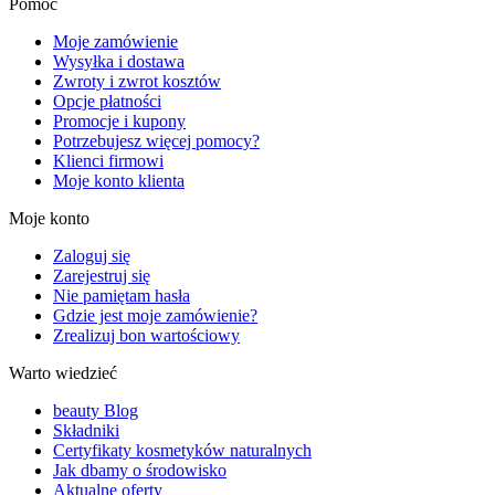
Pomoc
Moje zamówienie
Wysyłka i dostawa
Zwroty i zwrot kosztów
Opcje płatności
Promocje i kupony
Potrzebujesz więcej pomocy?
Klienci firmowi
Moje konto klienta
Moje konto
Zaloguj się
Zarejestruj się
Nie pamiętam hasła
Gdzie jest moje zamówienie?
Zrealizuj bon wartościowy
Warto wiedzieć
beauty Blog
Składniki
Certyfikaty kosmetyków naturalnych
Jak dbamy o środowisko
Aktualne oferty