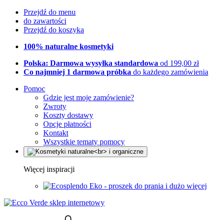
Przejdź do menu
do zawartości
Przejdź do koszyka
100% naturalne kosmetyki
Polska: Darmowa wysyłka standardowa
od 199,00 zł
Co najmniej 1 darmowa próbka
do każdego zamówienia
Pomoc
Gdzie jest moje zamówienie?
Zwroty
Koszty dostawy
Opcje płatności
Kontakt
Wszystkie tematy pomocy
Więcej inspiracji
Eko - proszek do prania i dużo więcej