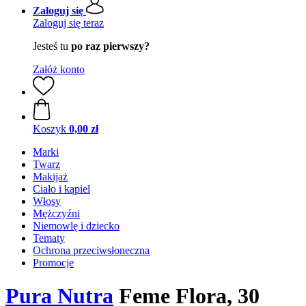
Zaloguj się
Zaloguj się teraz
Jesteś tu
po raz pierwszy?
Załóż konto
Koszyk
0,00 zł
Marki
Twarz
Makijaż
Ciało i kąpiel
Włosy
Mężczyźni
Niemowlę i dziecko
Tematy
Ochrona przeciwsłoneczna
Promocje
Pura Nutra
Feme Flora, 30