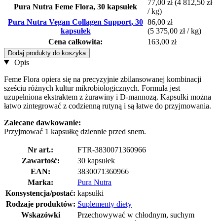
77,00 zł
(4 812,50 zł
Pura Nutra Feme Flora, 30 kapsułek
/ kg)
Pura Nutra Vegan Collagen Support, 30
86,00 zł
kapsułek
(5 375,00 zł / kg)
Cena całkowita:
163,00 zł
Dodaj produkty do koszyka
Opis
Feme Flora opiera się na precyzyjnie zbilansowanej kombinacji
sześciu różnych kultur mikrobiologicznych. Formuła jest
uzupełniona ekstraktem z żurawiny i D-mannozą. Kapsułki można
łatwo zintegrować z codzienną rutyną i są łatwe do przyjmowania.
Zalecane dawkowanie:
Przyjmować 1 kapsułkę dziennie przed snem.
Nr art.:
FTR-3830071360966
Zawartość:
30 kapsułek
EAN:
3830071360966
Marka:
Pura Nutra
Konsystencja/postać:
kapsułki
Rodzaje produktów:
Suplementy diety
Wskazówki
Przechowywać w chłodnym, suchym