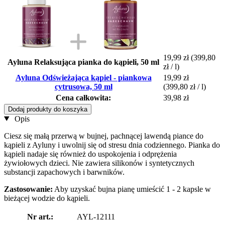
19,99 zł
(399,80
Ayluna Relaksująca pianka do kąpieli, 50 ml
zł / l)
Ayluna Odświeżająca kąpiel - piankowa
19,99 zł
cytrusowa, 50 ml
(399,80 zł / l)
Cena całkowita:
39,98 zł
Dodaj produkty do koszyka
Opis
Ciesz się małą przerwą w bujnej, pachnącej lawendą piance do
kąpieli z Ayluny i uwolnij się od stresu dnia codziennego. Pianka do
kąpieli nadaje się również do uspokojenia i odprężenia
żywiołowych dzieci. Nie zawiera silikonów i syntetycznych
substancji zapachowych i barwników.
Zastosowanie:
Aby uzyskać bujna pianę umieścić 1 - 2 kapsle w
bieżącej wodzie do kąpieli.
Nr art.:
AYL-12111