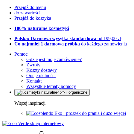
Przejdź do menu
do zawartości
Przejdź do koszyka
100% naturalne kosmetyki
Polska: Darmowa wysyłka standardowa
od 199,00 zł
Co najmniej 1 darmowa próbka
do każdego zamówienia
Pomoc
Gdzie jest moje zamówienie?
Zwroty
Koszty dostawy
Opcje płatności
Kontakt
Wszystkie tematy pomocy
Więcej inspiracji
Eko - proszek do prania i dużo więcej