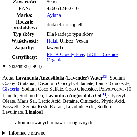
Zawartość:
50 ml
EAN:
4260512462710
Marka:
Ayluna
Rodzaje
dodatek do kąpieli
produktów:
Typ skóry:
Dla każdego typu skóry
Właściwości:
Halal
, Unisex, Vegan
Zapachy:
lawenda
PETA Cruelty Free
,
BDIH - Cosmos
Certyfikaty:
Organic
Składniki (INCI)
[1]
Aqua,
Lavandula Angustifolia (Lavender) Water
, Sodium
Cocoyl Glutamat, Disodium Cocoyl Glutamate, Lauryl Glucoside,
Glycerin
, Sodium Coco­ Sulfate, Coco Glucoside, Polyglyceryl -10
[1]
Laurate, Sodium Pca,
Lavandula Angustifolia Oil
, Glyceryl
Oleate, Maris Sal, Lactic Acid, Betaine, Citricacid, Phytic Acid,
Boswellia Serrata Resin Extract, Levulinic Acid, Sodium
Levulinate,
Linalool
z kontrolowanych upraw ekologicznych
Informacje prawne