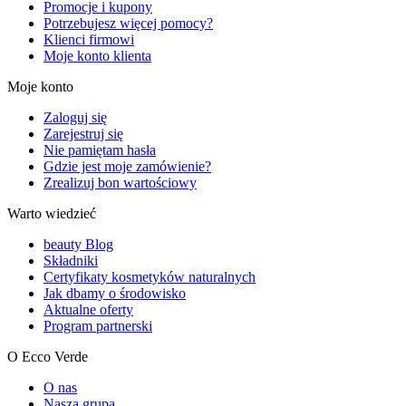
Promocje i kupony
Potrzebujesz więcej pomocy?
Klienci firmowi
Moje konto klienta
Moje konto
Zaloguj się
Zarejestruj się
Nie pamiętam hasła
Gdzie jest moje zamówienie?
Zrealizuj bon wartościowy
Warto wiedzieć
beauty Blog
Składniki
Certyfikaty kosmetyków naturalnych
Jak dbamy o środowisko
Aktualne oferty
Program partnerski
O Ecco Verde
O nas
Nasza grupa