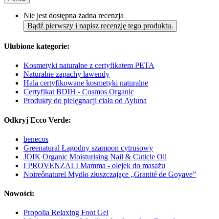
Nie jest dostępna żadna recenzja
Bądź pierwszy i napisz recenzję tego produktu.
Ulubione kategorie:
Kosmetyki naturalne z certyfikatem PETA
Naturalne zapachy lawendy
Hala certyfikowane kosmetyki naturalne
Certyfikat BDIH - Cosmos Organic
Produkty do pielęgnacji ciała od Ayluna
Odkryj Ecco Verde:
benecos
Greenatural Łagodny szampon cytrusowy
JOIK Organic Moisturising Nail & Cuticle Oil
I PROVENZALI Mamma - olejek do masażu
Noireônaturel Mydło złuszczające „Granité de Goyave”
Nowości:
Propolia Relaxing Foot Gel