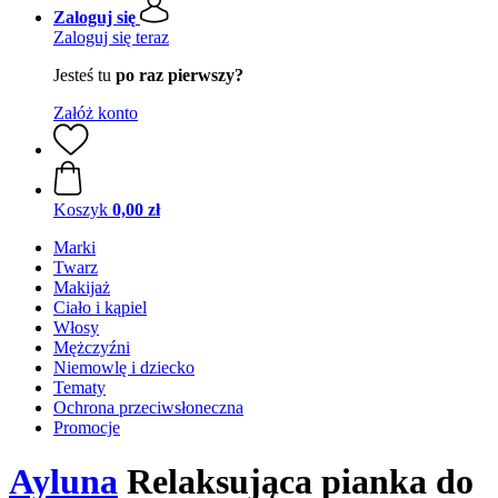
Zaloguj się
Zaloguj się teraz
Jesteś tu
po raz pierwszy?
Załóż konto
Koszyk
0,00 zł
Marki
Twarz
Makijaż
Ciało i kąpiel
Włosy
Mężczyźni
Niemowlę i dziecko
Tematy
Ochrona przeciwsłoneczna
Promocje
Ayluna
Relaksująca pianka do