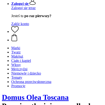
Zaloguj się
Zaloguj się teraz
Jesteś tu
po raz pierwszy?
Załóż konto
Marki
Twarz
Makijaż
Ciało i kąpiel
Włosy
Mężczyźni
Niemowlę i dziecko
Tematy
Ochrona przeciwsłoneczna
Promocje
Domus Olea Toscana