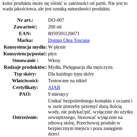
kolor produktu może się różnić w zależności od partii. Nie jest to
wada jakościowa, ale jest oznaką naturalności produktu.
Nr art.:
DO-007
Zawartość:
200 ml
EAN:
8059591120071
Marka:
Domus Olea Toscana
Konsystencja mydła:
W płynie
Konsystencja/postać:
płyn
Stosowanie :
Włosy
Rodzaje produktów:
Mydła, Pielęgnacja dla mężczyzn
Typ skóry:
Dla każdego typu skóry
Właściwości:
Testowane na nikiel
Certyfikaty:
AIAB
PAO:
9 miesięcy
Unikać bezpośredniego kontaktu z oczami i
w razie potrzeby przemyć dużą ilością
wody, nie połykać/pić, wyłącznie do użytku
Ostrzeżenie:
zewnętrznego, Stosować wyłącznie na
zdrową skórę, Przechowuj produkt w
bezpiecznym miejscu i poza zasięgiem
dzieci