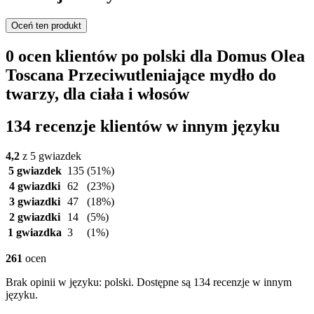
Oceń ten produkt
0 ocen klientów po polski dla Domus Olea
Toscana Przeciwutleniające mydło do
twarzy, dla ciała i włosów
134 recenzje klientów w innym języku
4,2
z 5 gwiazdek
5 gwiazdek
135
(51%)
4 gwiazdki
62
(23%)
3 gwiazdki
47
(18%)
2 gwiazdki
14
(5%)
1 gwiazdka
3
(1%)
261
ocen
Brak opinii w języku: polski. Dostępne są 134 recenzje w innym
języku.