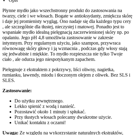
Opis
Płynne mydło jako wszechstronny produkt do zastosowania na
twarzy, ciele i we włosach. Bogate w antioksydanty, zmiękcza skórę
i daje jej promienisty wygląg. Ono nadaje się dla każdego typu cery
, ale szczególnie dla tłustej, nieczystej i matowej. Ponadto jest to
wspaniałe mydło idealną pielęgnacją zaczerwienionej skóry np. po
opalaniu. Jego pH 4,8 umożliwia zastosowanie w zakresie
intymnym. Przy regularnym użyciu, jako szampon, przywraca
równowagę skóry głowy i ją wzmacnia , podczas gdy włosy stają
się jedwabiste i miękkie. To mydło rozpieszcza nie tylko Twoje
ciało , ale odurza jego niespotykanym zapachem.
Pielęgnuje z ekstraktem z pokrzywy, liści oliwny, nagietka,
rumianku, lawendy, miodu i tłoczonym olejem z oliwek. Bez SLS i
SLES.
Zastosowanie:
Do użytku zewnętrznego.
Lekko spienić z wodą i nanieść.
Pozostawić około 1 minuty i spłukać.
Przy tłustych włosach polecamy dwukrotne użycie.
Unikać kontaktu z oczami!
Uwaga:
Ze względu na wykorzystanie naturalnych ekstraktów,