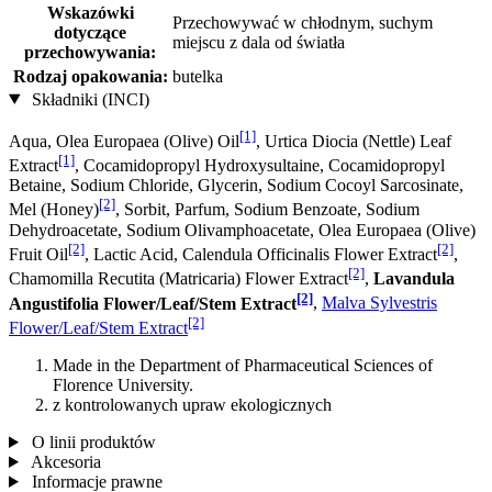
Wskazówki
Przechowywać w chłodnym, suchym
dotyczące
miejscu z dala od światła
przechowywania:
Rodzaj opakowania:
butelka
Składniki (INCI)
[1]
Aqua, Olea Europaea (Olive) Oil
, Urtica Diocia (Nettle) Leaf
[1]
Extract
, Cocamidopropyl Hydroxysultaine, Cocamidopropyl
Betaine, Sodium Chloride, Glycerin, Sodium Cocoyl Sarcosinate,
[2]
Mel (Honey)
, Sorbit, Parfum, Sodium Benzoate, Sodium
Dehydroacetate, Sodium Olivamphoacetate, Olea Europaea (Olive)
[2]
[2]
Fruit Oil
, Lactic Acid, Calendula Officinalis Flower Extract
,
[2]
Chamomilla Recutita (Matricaria) Flower Extract
,
Lavandula
[2]
Angustifolia Flower/Leaf/Stem Extract
,
Malva Sylvestris
[2]
Flower/Leaf/Stem Extract
Made in the Department of Pharmaceutical Sciences of
Florence University.
z kontrolowanych upraw ekologicznych
O linii produktów
Akcesoria
Informacje prawne