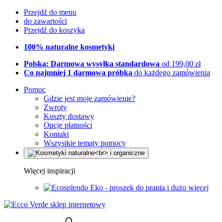
Przejdź do menu
do zawartości
Przejdź do koszyka
100% naturalne kosmetyki
Polska: Darmowa wysyłka standardowa
od 199,00 zł
Co najmniej 1 darmowa próbka
do każdego zamówienia
Pomoc
Gdzie jest moje zamówienie?
Zwroty
Koszty dostawy
Opcje płatności
Kontakt
Wszystkie tematy pomocy
Więcej inspiracji
Eko - proszek do prania i dużo więcej