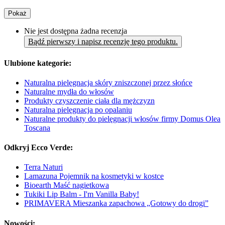
Pokaż
Nie jest dostępna żadna recenzja
Bądź pierwszy i napisz recenzję tego produktu.
Ulubione kategorie:
Naturalna pielęgnacja skóry zniszczonej przez słońce
Naturalne mydła do włosów
Produkty czyszczenie ciała dla mężczyzn
Naturalna pielęgnacja po opalaniu
Naturalne produkty do pielęgnacji włosów firmy Domus Olea
Toscana
Odkryj Ecco Verde:
Terra Naturi
Lamazuna Pojemnik na kosmetyki w kostce
Bioearth Maść nagietkowa
Tukiki Lip Balm - I'm Vanilla Baby!
PRIMAVERA Mieszanka zapachowa „Gotowy do drogi”
Nowości: