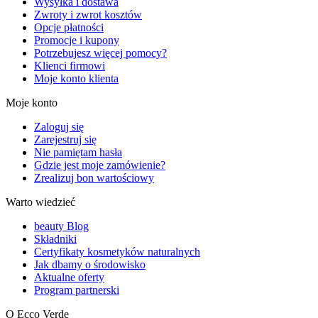
Wysyłka i dostawa
Zwroty i zwrot kosztów
Opcje płatności
Promocje i kupony
Potrzebujesz więcej pomocy?
Klienci firmowi
Moje konto klienta
Moje konto
Zaloguj się
Zarejestruj się
Nie pamiętam hasła
Gdzie jest moje zamówienie?
Zrealizuj bon wartościowy
Warto wiedzieć
beauty Blog
Składniki
Certyfikaty kosmetyków naturalnych
Jak dbamy o środowisko
Aktualne oferty
Program partnerski
O Ecco Verde