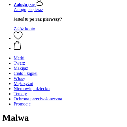
Zaloguj się
Zaloguj się teraz
Jesteś tu
po raz pierwszy?
Załóż konto
Marki
Twarz
Makijaż
Ciało i kąpiel
Włosy
Mężczyźni
Niemowlę i dziecko
Tematy
Ochrona przeciwsłoneczna
Promocje
Malwa