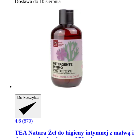
Dostawa do 10 sierpnia
Do koszyka
4.6 (879)
TEA Natura
Żel do higieny intymnej z malwą i