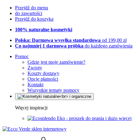
Przejdź do menu
do zawartości
Przejdź do koszyka
100% naturalne kosmetyki
Polska: Darmowa wysyłka standardowa
od 199,00 zł
Co najmniej 1 darmowa próbka
do każdego zamówienia
Pomoc
Gdzie jest moje zamówienie?
Zwroty
Koszty dostawy
Opcje płatności
Kontakt
Wszystkie tematy pomocy
Więcej inspiracji
Eko - proszek do prania i dużo więcej