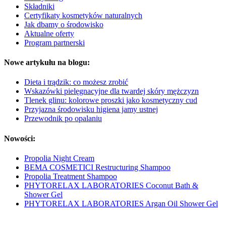
Składniki
Certyfikaty kosmetyków naturalnych
Jak dbamy o środowisko
Aktualne oferty
Program partnerski
Nowe artykułu na blogu:
Dieta i trądzik: co możesz zrobić
Wskazówki pielęgnacyjne dla twardej skóry mężczyzn
Tlenek glinu: kolorowe proszki jako kosmetyczny cud
Przyjazna środowisku higiena jamy ustnej
Przewodnik po opalaniu
Nowości:
Propolia Night Cream
BEMA COSMETICI Restructuring Shampoo
Propolia Treatment Shampoo
PHYTORELAX LABORATORIES Coconut Bath &
Shower Gel
PHYTORELAX LABORATORIES Argan Oil Shower Gel