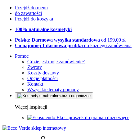
Przejdź do menu
do zawartości
Przejdź do koszyka
100% naturalne kosmetyki
Polska: Darmowa wysyłka standardowa
od 199,00 zł
Co najmniej 1 darmowa próbka
do każdego zamówienia
Pomoc
Gdzie jest moje zamówienie?
Zwroty
Koszty dostawy
Opcje płatności
Kontakt
Wszystkie tematy pomocy
Więcej inspiracji
Eko - proszek do prania i dużo więcej