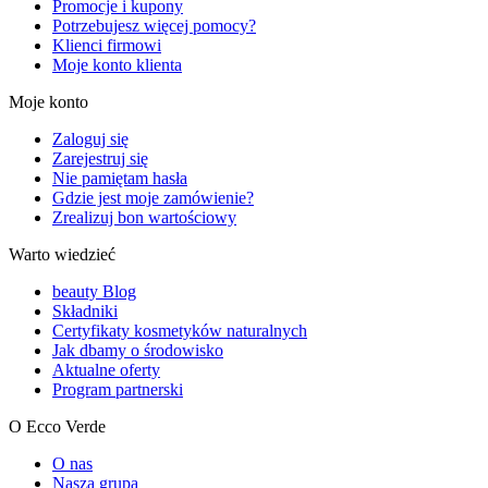
Promocje i kupony
Potrzebujesz więcej pomocy?
Klienci firmowi
Moje konto klienta
Moje konto
Zaloguj się
Zarejestruj się
Nie pamiętam hasła
Gdzie jest moje zamówienie?
Zrealizuj bon wartościowy
Warto wiedzieć
beauty Blog
Składniki
Certyfikaty kosmetyków naturalnych
Jak dbamy o środowisko
Aktualne oferty
Program partnerski
O Ecco Verde
O nas
Nasza grupa