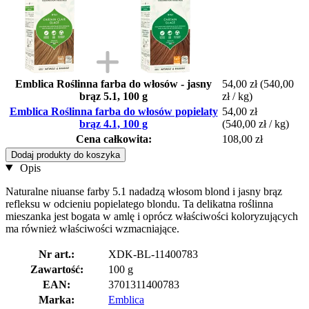
Emblica Roślinna farba do włosów - jasny
54,00 zł
(540,00
brąz 5.1, 100 g
zł / kg)
Emblica Roślinna farba do włosów popielaty
54,00 zł
brąz 4.1, 100 g
(540,00 zł / kg)
Cena całkowita:
108,00 zł
Dodaj produkty do koszyka
Opis
Naturalne niuanse farby 5.1 nadadzą włosom blond i jasny brąz
refleksu w odcieniu popielatego blondu. Ta delikatna roślinna
mieszanka jest bogata w amlę i oprócz właściwości koloryzujących
ma również właściwości wzmacniające.
Nr art.:
XDK-BL-11400783
Zawartość:
100 g
EAN:
3701311400783
Marka:
Emblica