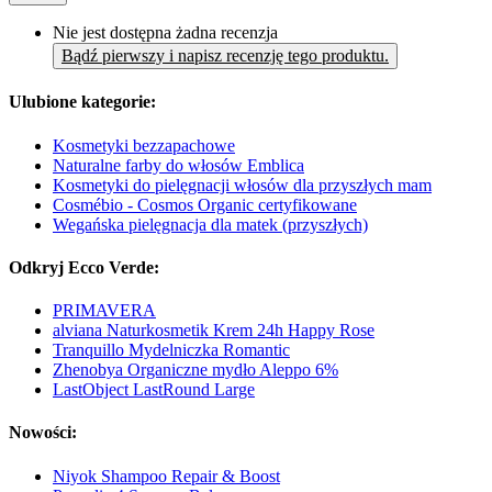
Nie jest dostępna żadna recenzja
Bądź pierwszy i napisz recenzję tego produktu.
Ulubione kategorie:
Kosmetyki bezzapachowe
Naturalne farby do włosów Emblica
Kosmetyki do pielęgnacji włosów dla przyszłych mam
Cosmébio - Cosmos Organic certyfikowane
Wegańska pielęgnacja dla matek (przyszłych)
Odkryj Ecco Verde:
PRIMAVERA
alviana Naturkosmetik Krem 24h Happy Rose
Tranquillo Mydelniczka Romantic
Zhenobya Organiczne mydło Aleppo 6%
LastObject LastRound Large
Nowości:
Niyok Shampoo Repair & Boost