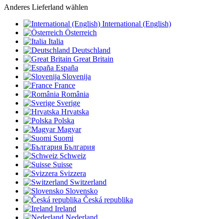
Anderes Lieferland wählen
International (English)
Österreich
Italia
Deutschland
Great Britain
España
Slovenija
France
România
Sverige
Hrvatska
Polska
Magyar
Suomi
България
Schweiz
Suisse
Svizzera
Switzerland
Slovensko
Česká republika
Ireland
Nederland