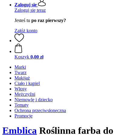
Zaloguj się
Zaloguj się teraz
Jesteś tu
po raz pierwszy?
Załóż konto
Koszyk
0,00 zł
Marki
Twarz
Makijaż
Ciało i kąpiel
Włosy
Mężczyźni
Niemowlę i dziecko
Tematy
Ochrona przeciwsłoneczna
Promocje
Emblica
Roślinna farba do