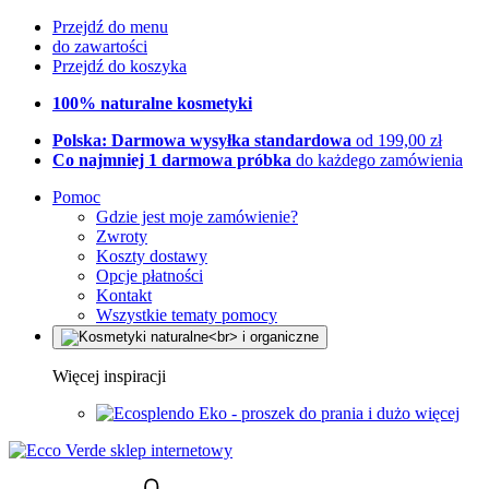
Przejdź do menu
do zawartości
Przejdź do koszyka
100% naturalne kosmetyki
Polska: Darmowa wysyłka standardowa
od 199,00 zł
Co najmniej 1 darmowa próbka
do każdego zamówienia
Pomoc
Gdzie jest moje zamówienie?
Zwroty
Koszty dostawy
Opcje płatności
Kontakt
Wszystkie tematy pomocy
Więcej inspiracji
Eko - proszek do prania i dużo więcej