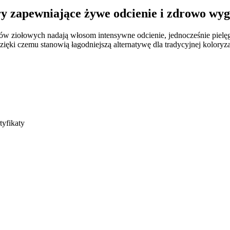
ry zapewniające żywe odcienie i zdrowo wyg
tów ziołowych nadają włosom intensywne odcienie, jednocześnie pielęg
ięki czemu stanowią łagodniejszą alternatywę dla tradycyjnej koloryz
tyfikaty