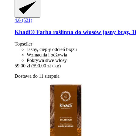
4.6 (521)
Khadi®
Farba roślinna do włosów jasny brąz, 1
Topseller
Jasny, ciepły odcień brązu
Wzmacnia i odżywia
Pokrywa siwe włosy
59,00 zł
(590,00 zł / kg)
Dostawa do 11 sierpnia