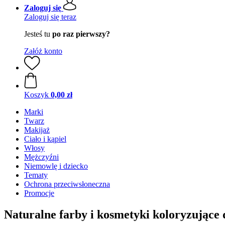
Zaloguj się
Zaloguj się teraz
Jesteś tu
po raz pierwszy?
Załóż konto
Koszyk
0,00 zł
Marki
Twarz
Makijaż
Ciało i kąpiel
Włosy
Mężczyźni
Niemowlę i dziecko
Tematy
Ochrona przeciwsłoneczna
Promocje
Naturalne farby i kosmetyki koloryzujące