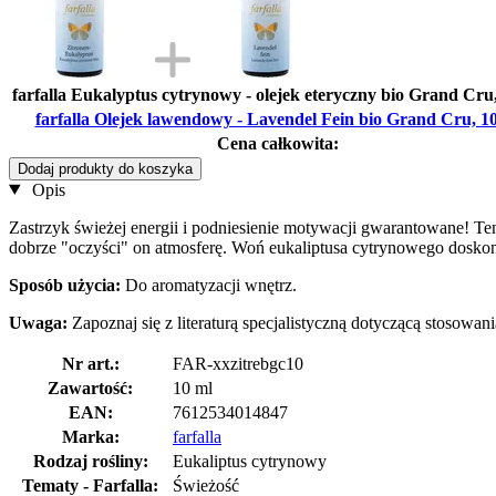
farfalla Eukalyptus cytrynowy - olejek eteryczny bio Grand Cru
farfalla Olejek lawendowy - Lavendel Fein bio Grand Cru, 1
Cena całkowita:
Dodaj produkty do koszyka
Opis
Zastrzyk świeżej energii i podniesienie motywacji gwarantowane! T
dobrze "oczyści" on atmosferę. Woń eukaliptusa cytrynowego doskon
Sposób użycia:
Do aromatyzacji wnętrz.
Uwaga:
Zapoznaj się z literaturą specjalistyczną dotyczącą stosowan
Nr art.:
FAR-xxzitrebgc10
Zawartość:
10 ml
EAN:
7612534014847
Marka:
farfalla
Rodzaj rośliny:
Eukaliptus cytrynowy
Tematy - Farfalla:
Świeżość