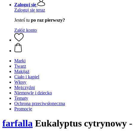
Zaloguj się
Zaloguj się teraz
Jesteś tu
po raz pierwszy?
Załóż konto
Marki
Twarz
Makijaż
Ciało i kąpiel
Włosy
Mężczyźni
Niemowlę i dziecko
Tematy
Ochrona przeciwsłoneczna
Promocje
farfalla
Eukalyptus cytrynowy - 