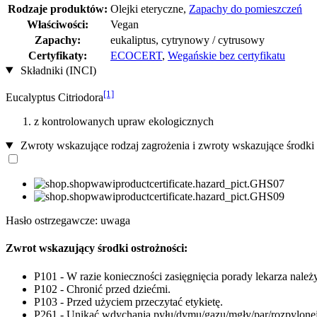
Rodzaje produktów:
Olejki eteryczne,
Zapachy do pomieszczeń
Właściwości:
Vegan
Zapachy:
eukaliptus, cytrynowy / cytrusowy
Certyfikaty:
ECOCERT
,
Wegańskie bez certyfikatu
Składniki (INCI)
[1]
Eucalyptus Citriodora
z kontrolowanych upraw ekologicznych
Zwroty wskazujące rodzaj zagrożenia i zwroty wskazujące środki 
Hasło ostrzegawcze: uwaga
Zwrot wskazujący środki ostrożności:
P101 - W razie konieczności zasięgnięcia porady lekarza należ
P102 - Chronić przed dziećmi.
P103 - Przed użyciem przeczytać etykietę.
P261 - Unikać wdychania pyłu/dymu/gazu/mgły/par/rozpylonej