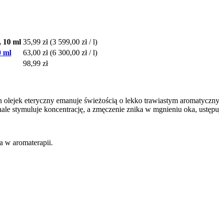
, 10 ml
35,99 zł
(3 599,00 zł / l)
0 ml
63,00 zł
(6 300,00 zł / l)
98,99 zł
en olejek eteryczny emanuje świeżością o lekko trawiastym aromatycz
ale stymuluje koncentrację, a zmęczenie znika w mgnieniu oka, ustęp
ia w aromaterapii.