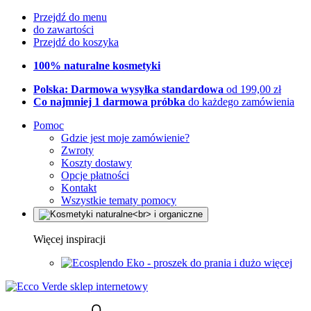
Przejdź do menu
do zawartości
Przejdź do koszyka
100% naturalne kosmetyki
Polska: Darmowa wysyłka standardowa
od 199,00 zł
Co najmniej 1 darmowa próbka
do każdego zamówienia
Pomoc
Gdzie jest moje zamówienie?
Zwroty
Koszty dostawy
Opcje płatności
Kontakt
Wszystkie tematy pomocy
Więcej inspiracji
Eko - proszek do prania i dużo więcej