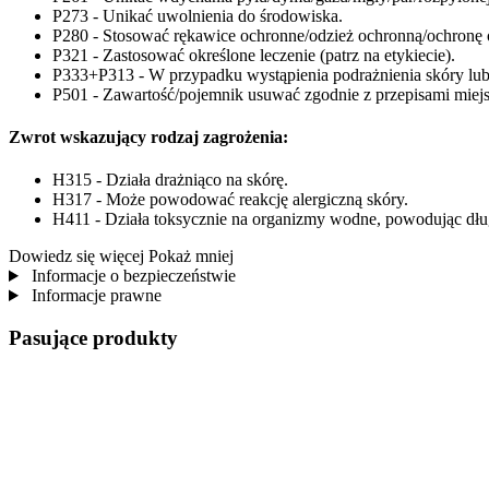
P273 - Unikać uwolnienia do środowiska.
P280 - Stosować rękawice ochronne/odzież ochronną/ochronę 
P321 - Zastosować określone leczenie (patrz na etykiecie).
P333+P313 - W przypadku wystąpienia podrażnienia skóry lub 
P501 - Zawartość/pojemnik usuwać zgodnie z przepisami miej
Zwrot wskazujący rodzaj zagrożenia:
H315 - Działa drażniąco na skórę.
H317 - Może powodować reakcję alergiczną skóry.
H411 - Działa toksycznie na organizmy wodne, powodując dług
Dowiedz się więcej
Pokaż mniej
Informacje o bezpieczeństwie
Informacje prawne
Pasujące produkty