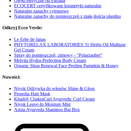
Olejki eteryczne od Farfalla
ECOCERT certyfikowane kosmetyki naturalne
Naturalne zapachy cytrusowe
Naturalne zapachy do pomieszczeń z małą ilością plastiku
Odkryj Ecco Verde:
Le Erbe de Janas
PHYTORELAX LABORATORIES 31 Herbs Oil Multiuse
Gel Cream
Spray do pomieszczeń, zimowy - "Polarzauber"
Melvita Hydra-Perfecting Body Cream
Organic Shop Renewal Face Peeling Pumpkin & Honey
Nowości:
Niyok Odżywka do włosów Shine & Gloss
Propolia Hair Mask
Khadi® ChakraCurl Ayurvedic Curl Cream
Niyok Leave-In Moisture Mist
Arista Ayurveda Shampoo Bar Box