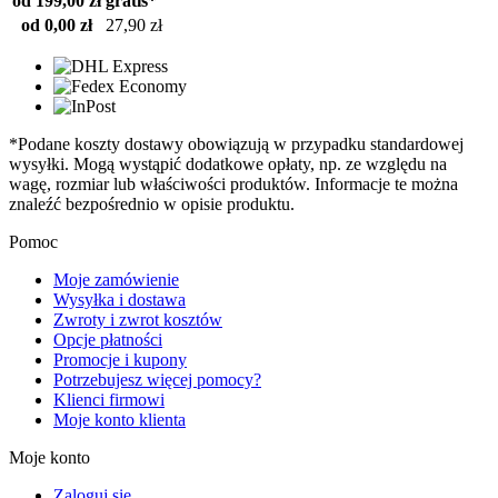
od 199,00 zł
gratis*
od 0,00 zł
27,90 zł
*Podane koszty dostawy obowiązują w przypadku standardowej
wysyłki. Mogą wystąpić dodatkowe opłaty, np. ze względu na
wagę, rozmiar lub właściwości produktów. Informacje te można
znaleźć bezpośrednio w opisie produktu.
Pomoc
Moje zamówienie
Wysyłka i dostawa
Zwroty i zwrot kosztów
Opcje płatności
Promocje i kupony
Potrzebujesz więcej pomocy?
Klienci firmowi
Moje konto klienta
Moje konto
Zaloguj się