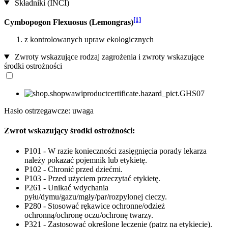
Składniki (INCI)
[1]
Cymbopogon Flexuosus (Lemongras)
z kontrolowanych upraw ekologicznych
Zwroty wskazujące rodzaj zagrożenia i zwroty wskazujące
środki ostrożności
Hasło ostrzegawcze: uwaga
Zwrot wskazujący środki ostrożności:
P101 - W razie konieczności zasięgnięcia porady lekarza
należy pokazać pojemnik lub etykietę.
P102 - Chronić przed dziećmi.
P103 - Przed użyciem przeczytać etykietę.
P261 - Unikać wdychania
pyłu/dymu/gazu/mgły/par/rozpylonej cieczy.
P280 - Stosować rękawice ochronne/odzież
ochronną/ochronę oczu/ochronę twarzy.
P321 - Zastosować określone leczenie (patrz na etykiecie).