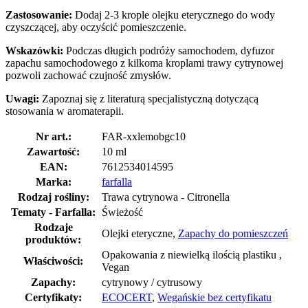
Zastosowanie:
Dodaj 2-3 krople olejku eterycznego do wody
czyszczącej, aby oczyścić pomieszczenie.
Wskazówki:
Podczas długich podróży samochodem, dyfuzor
zapachu samochodowego z kilkoma kroplami trawy cytrynowej
pozwoli zachować czujność zmysłów.
Uwagi:
Zapoznaj się z literaturą specjalistyczną dotyczącą
stosowania w aromaterapii.
Nr art.:
FAR-xxlemobgc10
Zawartość:
10 ml
EAN:
7612534014595
Marka:
farfalla
Rodzaj rośliny:
Trawa cytrynowa - Citronella
Tematy - Farfalla:
Świeżość
Rodzaje
Olejki eteryczne,
Zapachy do pomieszczeń
produktów:
Opakowania z niewielką ilością plastiku ,
Właściwości:
Vegan
Zapachy:
cytrynowy / cytrusowy
Certyfikaty:
ECOCERT
,
Wegańskie bez certyfikatu