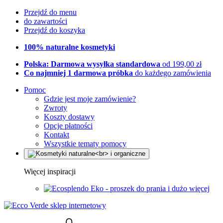
Przejdź do menu
do zawartości
Przejdź do koszyka
100% naturalne kosmetyki
Polska: Darmowa wysyłka standardowa
od 199,00 zł
Co najmniej 1 darmowa próbka
do każdego zamówienia
Pomoc
Gdzie jest moje zamówienie?
Zwroty
Koszty dostawy
Opcje płatności
Kontakt
Wszystkie tematy pomocy
Więcej inspiracji
Eko - proszek do prania i dużo więcej