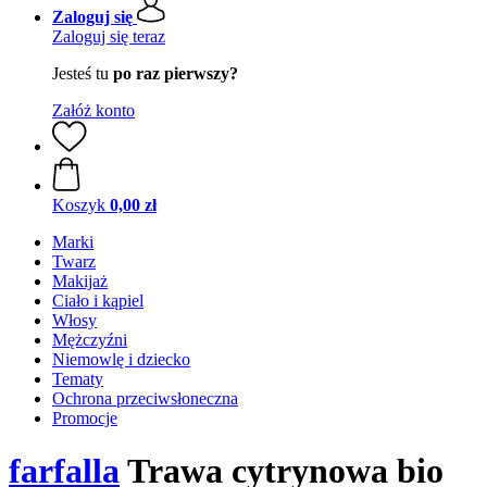
Zaloguj się
Zaloguj się teraz
Jesteś tu
po raz pierwszy?
Załóż konto
Koszyk
0,00 zł
Marki
Twarz
Makijaż
Ciało i kąpiel
Włosy
Mężczyźni
Niemowlę i dziecko
Tematy
Ochrona przeciwsłoneczna
Promocje
farfalla
Trawa cytrynowa bio