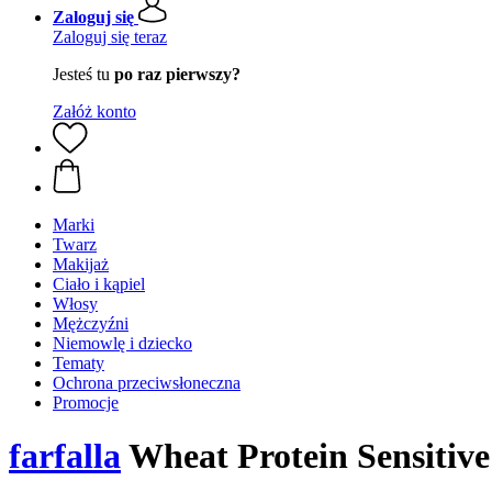
Zaloguj się
Zaloguj się teraz
Jesteś tu
po raz pierwszy?
Załóż konto
Marki
Twarz
Makijaż
Ciało i kąpiel
Włosy
Mężczyźni
Niemowlę i dziecko
Tematy
Ochrona przeciwsłoneczna
Promocje
farfalla
Wheat Protein Sensitiv