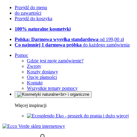
Przejdź do menu
do zawartości
Przejdź do koszyka
100% naturalne kosmetyki
Polska: Darmowa wysyłka standardowa
od 199,00 zł
Co najmniej 1 darmowa próbka
do każdego zamówienia
Pomoc
Gdzie jest moje zamówienie?
Zwroty
Koszty dostawy
Opcje płatności
Kontakt
Wszystkie tematy pomocy
Więcej inspiracji
Eko - proszek do prania i dużo więcej