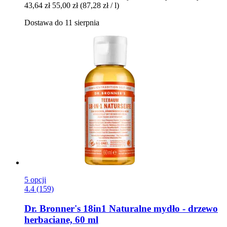
43,64 zł
55,00 zł
(87,28 zł / l)
Dostawa do 11 sierpnia
5 opcji
4.4 (159)
Dr. Bronner's
18in1 Naturalne mydło -​ drzewo
herbaciane, 60 ml