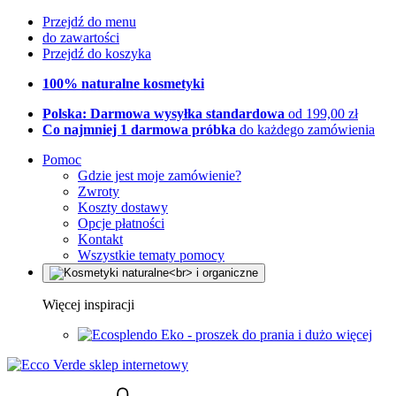
Przejdź do menu
do zawartości
Przejdź do koszyka
100% naturalne kosmetyki
Polska: Darmowa wysyłka standardowa
od 199,00 zł
Co najmniej 1 darmowa próbka
do każdego zamówienia
Pomoc
Gdzie jest moje zamówienie?
Zwroty
Koszty dostawy
Opcje płatności
Kontakt
Wszystkie tematy pomocy
Więcej inspiracji
Eko - proszek do prania i dużo więcej