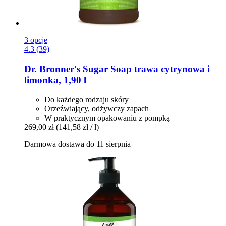
3 opcje
4.3 (39)
Dr. Bronner's
Sugar Soap trawa cytrynowa i
limonka, 1,90 l
Do każdego rodzaju skóry
Orzeźwiający, odżywczy zapach
W praktycznym opakowaniu z pompką
269,00 zł
(141,58 zł / l)
Darmowa dostawa do 11 sierpnia