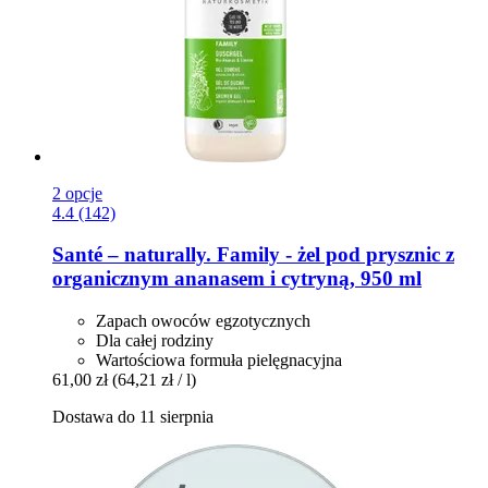
2 opcje
4.4 (142)
Santé – naturally.
Family -​ żel pod prysznic z
organicznym ananasem i cytryną, 950 ml
Zapach owoców egzotycznych
Dla całej rodziny
Wartościowa formuła pielęgnacyjna
61,00 zł
(64,21 zł / l)
Dostawa do 11 sierpnia