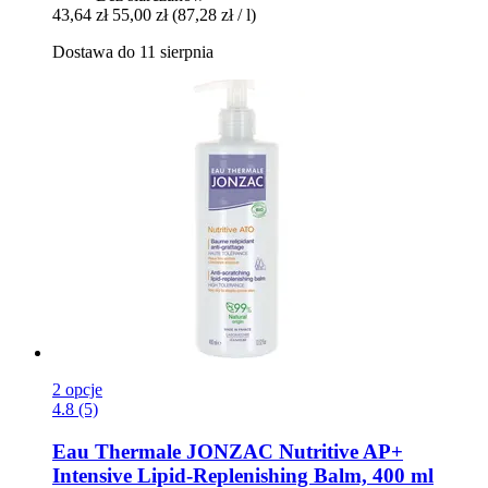
43,64 zł
55,00 zł
(87,28 zł / l)
Dostawa do 11 sierpnia
2 opcje
4.8 (5)
Eau Thermale JONZAC
Nutritive AP+
Intensive Lipid-​Replenishing Balm, 400 ml