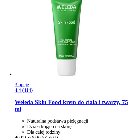
3 opcje
4.4 (414)
Weleda
Skin Food krem do ciała i twarzy, 75
ml
Naturalna podstawa pielęgnacji
Działa kojąco na skórę
Dla całej rodziny
46,99 zł
(626,53 zł / l)