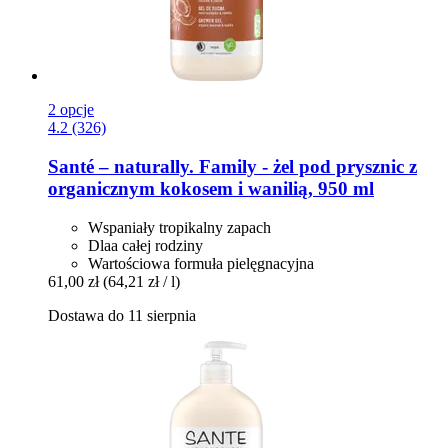
2 opcje
4.2 (326)
Santé – naturally.
Family -​ żel pod prysznic z
organicznym kokosem i wanilią, 950 ml
Wspaniały tropikalny zapach
Dlaa całej rodziny
Wartościowa formuła pielęgnacyjna
61,00 zł
(64,21 zł / l)
Dostawa do 11 sierpnia