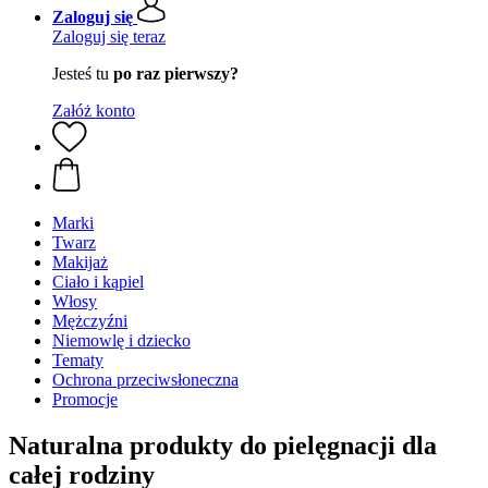
Zaloguj się
Zaloguj się teraz
Jesteś tu
po raz pierwszy?
Załóż konto
Marki
Twarz
Makijaż
Ciało i kąpiel
Włosy
Mężczyźni
Niemowlę i dziecko
Tematy
Ochrona przeciwsłoneczna
Promocje
Naturalna produkty do pielęgnacji dla
całej rodziny