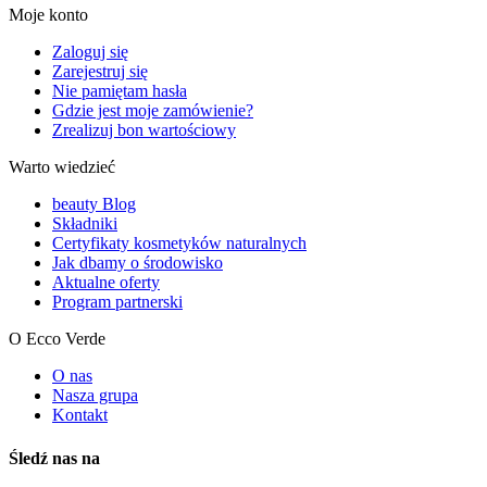
Moje konto
Zaloguj się
Zarejestruj się
Nie pamiętam hasła
Gdzie jest moje zamówienie?
Zrealizuj bon wartościowy
Warto wiedzieć
beauty Blog
Składniki
Certyfikaty kosmetyków naturalnych
Jak dbamy o środowisko
Aktualne oferty
Program partnerski
O Ecco Verde
O nas
Nasza grupa
Kontakt
Śledź nas na