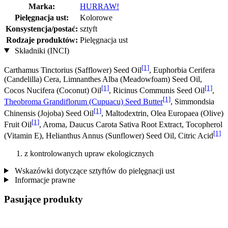
Marka:
HURRAW!
Pielęgnacja ust:
Kolorowe
Konsystencja/postać:
sztyft
Rodzaje produktów:
Pielęgnacja ust
Składniki (INCI)
[1]
Carthamus Tinctorius (Safflower) Seed Oil
, Euphorbia Cerifera
(Candelilla) Cera, Limnanthes Alba (Meadowfoam) Seed Oil,
[1]
[1]
Cocos Nucifera (Coconut) Oil
, Ricinus Communis Seed Oil
,
[1]
Theobroma Grandiflorum (Cupuacu) Seed Butter
, Simmondsia
[1]
Chinensis (Jojoba) Seed Oil
, Maltodextrin, Olea Europaea (Olive)
[1]
Fruit Oil
, Aroma, Daucus Carota Sativa Root Extract, Tocopherol
[1]
(Vitamin E), Helianthus Annus (Sunflower) Seed Oil, Citric Acid
z kontrolowanych upraw ekologicznych
Wskazówki dotyczące sztyftów do pielęgnacji ust
Informacje prawne
Pasujące produkty