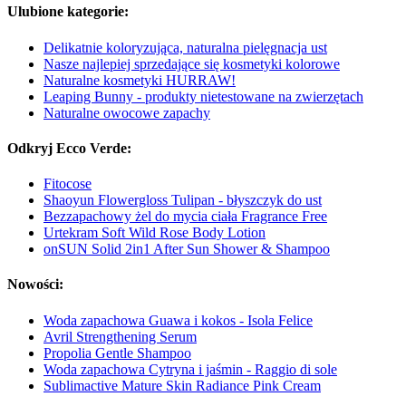
Ulubione kategorie:
Delikatnie koloryzująca, naturalna pielęgnacja ust
Nasze najlepiej sprzedające się kosmetyki kolorowe
Naturalne kosmetyki HURRAW!
Leaping Bunny - produkty nietestowane na zwierzętach
Naturalne owocowe zapachy
Odkryj Ecco Verde:
Fitocose
Shaoyun Flowergloss Tulipan - błyszczyk do ust
Bezzapachowy żel do mycia ciała Fragrance Free
Urtekram Soft Wild Rose Body Lotion
onSUN Solid 2in1 After Sun Shower & Shampoo
Nowości:
Woda zapachowa Guawa i kokos - Isola Felice
Avril Strengthening Serum
Propolia Gentle Shampoo
Woda zapachowa Cytryna i jaśmin - Raggio di sole
Sublimactive Mature Skin Radiance Pink Cream