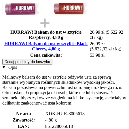
HURRAW! Balsam do ust w sztyfcie
26,99 zł
(5 622,92
Raspberry, 4,80 g
zł / kg)
HURRAW! Balsam do ust w sztyfcie Black
26,99 zł
Cherry, 4,80 g
(5 622,92 zł / kg)
Cena całkowita:
53,98 zł
Dodaj produkty do koszyka
Opis
Malinowy balsam do ust w sztyfcie odżywia usta za sprawą
starannie wybranych roślinnych składników wysokiej jakości.
Balsam pozostawia na powierzchni ust odrobinę urokliwego różu.
Oto doskonała propozycja dla osób, które nie lubią stosować
szminek i błyszczyków ze względu na ich konsystencję, a chciałyby
delikatnie zaakcentować usta kolorem!
Nr art.:
XDK-HUR-8005618
Zawartość:
4,80 g
EAN:
851228005618