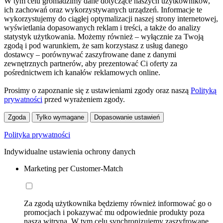
W tym celu gromadzimy dane dotyczące naszych użytkowników,
ich zachowań oraz wykorzystywanych urządzeń. Informacje te
wykorzystujemy do ciągłej optymalizacji naszej strony internetowej,
wyświetlania dopasowanych reklam i treści, a także do analizy
statystyk użytkowania. Możemy również – wyłącznie za Twoją
zgodą i pod warunkiem, że sam korzystasz z usług danego
dostawcy – porównywać zaszyfrowane dane z danymi
zewnętrznych partnerów, aby prezentować Ci oferty za
pośrednictwem ich kanałów reklamowych online.
Prosimy o zapoznanie się z ustawieniami zgody oraz naszą
Polityką
prywatności
przed wyrażeniem zgody.
Zgoda
Tylko wymagane
Dopasowanie ustawień
Polityka prywatności
Indywidualne ustawienia ochrony danych
Marketing per Customer-Match
Za zgodą użytkownika będziemy również informować go o
promocjach i pokazywać mu odpowiednie produkty poza
naszą witryną. W tym celu synchronizujemy zaszyfrowane