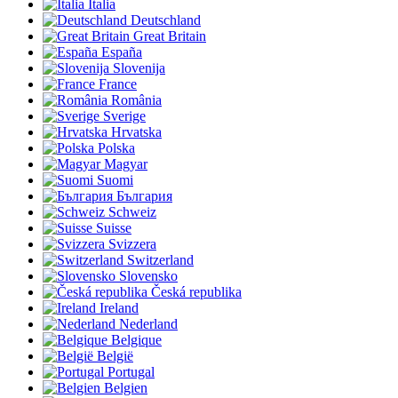
Italia
Deutschland
Great Britain
España
Slovenija
France
România
Sverige
Hrvatska
Polska
Magyar
Suomi
България
Schweiz
Suisse
Svizzera
Switzerland
Slovensko
Česká republika
Ireland
Nederland
Belgique
België
Portugal
Belgien