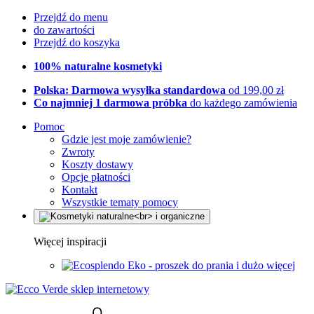
Przejdź do menu
do zawartości
Przejdź do koszyka
100% naturalne kosmetyki
Polska: Darmowa wysyłka standardowa
od 199,00 zł
Co najmniej 1 darmowa próbka
do każdego zamówienia
Pomoc
Gdzie jest moje zamówienie?
Zwroty
Koszty dostawy
Opcje płatności
Kontakt
Wszystkie tematy pomocy
Więcej inspiracji
Eko - proszek do prania i dużo więcej