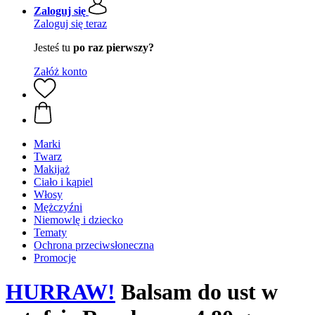
Zaloguj się
Zaloguj się teraz
Jesteś tu
po raz pierwszy?
Załóż konto
Marki
Twarz
Makijaż
Ciało i kąpiel
Włosy
Mężczyźni
Niemowlę i dziecko
Tematy
Ochrona przeciwsłoneczna
Promocje
HURRAW!
Balsam do ust w