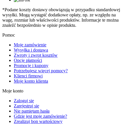
*Podane koszty dostawy obowiązują w przypadku standardowej
wysyłki. Mogą wystąpić dodatkowe opłaty, np. ze względu na
wagę, rozmiar lub właściwości produktów. Informacje te można
znaleźć bezpośrednio w opisie produktu.
Pomoc
Moje zamówienie
Wysyłka i dostawa
Zwroty i zwrot kosztów
Opcje płatności
Promocje i kupony
Potrzebujesz więcej pomocy?
Klienci firmowi
Moje konto klienta
Moje konto
Zaloguj się
Zarejestruj się
Nie pamiętam hasła
Gdzie jest moje zamówienie?
Zrealizuj bon wartościowy