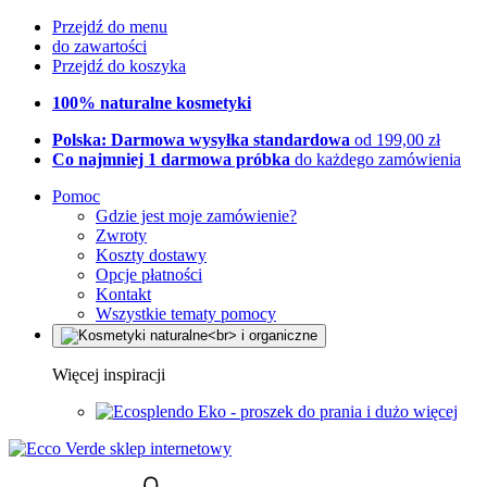
Przejdź do menu
do zawartości
Przejdź do koszyka
100% naturalne kosmetyki
Polska: Darmowa wysyłka standardowa
od 199,00 zł
Co najmniej 1 darmowa próbka
do każdego zamówienia
Pomoc
Gdzie jest moje zamówienie?
Zwroty
Koszty dostawy
Opcje płatności
Kontakt
Wszystkie tematy pomocy
Więcej inspiracji
Eko - proszek do prania i dużo więcej