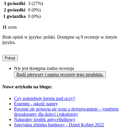
3 gwiazdki
3
(27%)
2 gwiazdki
0
(0%)
1 gwiazdka
0
(0%)
11
ocen
Brak opinii w języku: polski. Dostępne są 9 recenzje w innym
języku.
Pokaż
Nie jest dostępna żadna recenzja
Bądź pierwszy i napisz recenzję tego produktu.
Nowe artykułu na blogu:
Czy potrzebuję kremu pod oczy?
Essentiq - jakość natury
Pocenie się pojawia się wraz z dojrzewaniem – youfreen
dezodoranty dla dzieci i młodzieży
Naturalny środek antycellulitowy
Specjalna zbiórka funduszy - Dzień Kobiet 2022