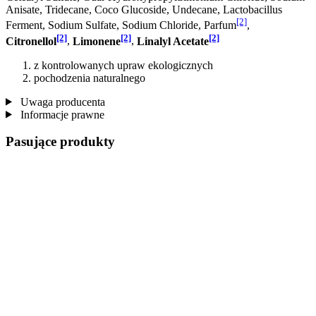
Anisate, Tridecane, Coco Glucoside, Undecane, Lactobacillus
[2]
Ferment, Sodium Sulfate, Sodium Chloride, Parfum
,
[2]
[2]
[2]
Citronellol
,
Limonene
,
Linalyl Acetate
z kontrolowanych upraw ekologicznych
pochodzenia naturalnego
Uwaga producenta
Informacje prawne
Pasujące produkty