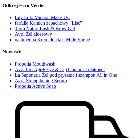
Odkryj Ecco Verde:
Lily Lolo Mineral Make-Up
farfalla Kamień zapachowy "Liść"
Terra Naturi Lash & Brow Gel
Avril Żel aloesowy
naturaequa Krem do ciała Mille Voglie
Nowości:
Propolia Mouthwash
Avril Pro Âge+ Eye & Lip Contour Treatment
La Saponaria Żel pod prysznic i szampon All in One
Avril Strengthening Serum
Propolia Active Soap