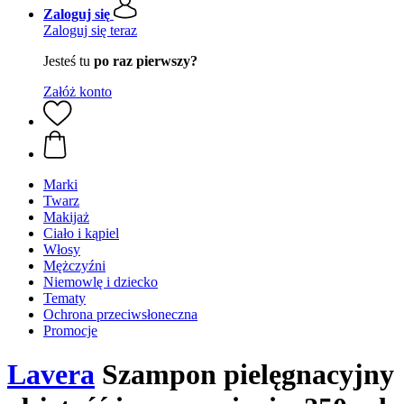
Zaloguj się
Zaloguj się teraz
Jesteś tu
po raz pierwszy?
Załóż konto
Marki
Twarz
Makijaż
Ciało i kąpiel
Włosy
Mężczyźni
Niemowlę i dziecko
Tematy
Ochrona przeciwsłoneczna
Promocje
Lavera
Szampon pielęgnacyjny