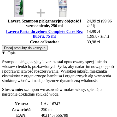
Lavera Szampon pielęgnacyjny objętość i
24,99 zł
(99,96
wzmocnienie, 250 ml
zł / l)
Lavera Pasta do zębów Complete Care Bez
14,99 zł
fluoru, 75 ml
(199,87 zł / l)
Cena całkowita:
39,98 zł
Dodaj produkty do koszyka
Opis
Szampon pielęgnacyjny lavera został opracowany specjalnie do
włosów cienkich, pozbawionych życia, aby nadać im nową objętość
i poprawić łatwość rozczesywania. Wysokiej jakości mieszanka
ekstraktów z organicznego bambusa i organicznych alg wzmacnia
strukturę włosów i nadaje fryzurze dynamiczną witalność.
Stosowanie:
szampon wmasować w mokre włosy, spienić, a
następnie dokładnie spłukać wodą.
Nr art.:
LA-116343
Zawartość:
250 ml
EAN:
4021457666799