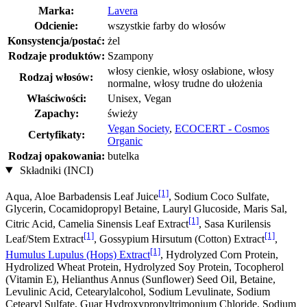
Marka:
Lavera
Odcienie:
wszystkie farby do włosów
Konsystencja/postać:
żel
Rodzaje produktów:
Szampony
włosy cienkie, włosy osłabione, włosy
Rodzaj włosów:
normalne, włosy trudne do ułożenia
Właściwości:
Unisex, Vegan
Zapachy:
świeży
Vegan Society
,
ECOCERT - Cosmos
Certyfikaty:
Organic
Rodzaj opakowania:
butelka
Składniki (INCI)
[1]
Aqua, Aloe Barbadensis Leaf Juice
, Sodium Coco­ Sulfate,
Glycerin, Cocamidopropyl Betaine, Lauryl Glucoside, Maris Sal,
[1]
Citric Acid, Camelia Sinensis Leaf Extract
, Sasa Kurilensis
[1]
[1]
Leaf/Stem Extract
, Gossypium Hirsutum (Cotton) Extract
,
[1]
Humulus Lupulus (Hops) Extract
, Hydrolyzed Corn Protein,
Hydrolized Wheat Protein, Hydrolyzed Soy Protein, Tocopherol
(Vitamin E), Helianthus Annus (Sunflower) Seed Oil, Betaine,
Levulinic Acid, Cetearylalcohol, Sodium Levulinate, Sodium
Cetearyl Sulfate, Guar Hydroxypropyltrimonium Chloride, Sodium