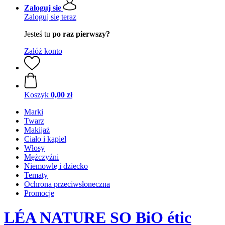
Zaloguj się
Zaloguj się teraz
Jesteś tu
po raz pierwszy?
Załóż konto
Koszyk
0,00 zł
Marki
Twarz
Makijaż
Ciało i kąpiel
Włosy
Mężczyźni
Niemowlę i dziecko
Tematy
Ochrona przeciwsłoneczna
Promocje
LÉA NATURE SO BiO étic