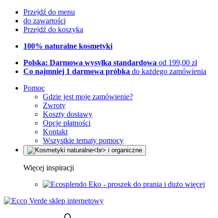
Przejdź do menu
do zawartości
Przejdź do koszyka
100% naturalne kosmetyki
Polska: Darmowa wysyłka standardowa
od 199,00 zł
Co najmniej 1 darmowa próbka
do każdego zamówienia
Pomoc
Gdzie jest moje zamówienie?
Zwroty
Koszty dostawy
Opcje płatności
Kontakt
Wszystkie tematy pomocy
Więcej inspiracji
Eko - proszek do prania i dużo więcej