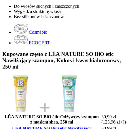
Do włosów suchych i zniszczonych
Wygładza strukturę włosa
Bez silikonów i siarczanów
Cosmébio
ECOCERT
Kupowane często z LÉA NATURE SO BiO étic
Nawilżający szampon, Kokos i kwas hialuronowy,
250 ml
LÉA NATURE SO BiO étic Odżywczy szampon
30,99 zł
z masłem shea, 250 ml
(123,96 zł / l)
LÉA NATURE SO BiO étic Nawilżający
30,99 zł