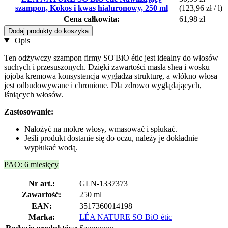
szampon, Kokos i kwas hialuronowy, 250 ml
(123,96 zł / l)
Cena całkowita:
61,98 zł
Dodaj produkty do koszyka
Opis
Ten odżywczy szampon firmy SO'BiO étic jest idealny do włosów
suchych i przesuszonych. Dzięki zawartości masła shea i wosku
jojoba kremowa konsystencja wygładza strukturę, a włókno włosa
jest odbudowywane i chronione. Dla zdrowo wyglądających,
lśniących włosów.
Zastosowanie:
Nałożyć na mokre włosy, wmasować i spłukać.
Jeśli produkt dostanie się do oczu, należy je dokładnie
wypłukać wodą.
PAO: 6 miesięcy
Nr art.:
GLN-1337373
Zawartość:
250 ml
EAN:
3517360014198
Marka:
LÉA NATURE SO BiO étic