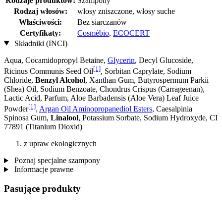
Rodzaje produktów:
Szampony
Rodzaj włosów:
włosy zniszczone, włosy suche
Właściwości:
Bez siarczanów
Certyfikaty:
Cosmébio
,
ECOCERT
Składniki (INCI)
Aqua, Cocamidopropyl Betaine,
Glycerin
, Decyl Glucoside,
[1]
Ricinus Communis Seed Oil
, Sorbitan Caprylate, Sodium
Chloride,
Benzyl Alcohol
, Xanthan Gum, Butyrospermum Parkii
(Shea) Oil, Sodium Benzoate, Chondrus Crispus (Carrageenan),
Lactic Acid, Parfum, Aloe Barbadensis (Aloe Vera) Leaf Juice
[1]
Powder
,
Argan Oil Aminopropanediol Esters
, Caesalpinia
Spinosa Gum,
Linalool
, Potassium Sorbate, Sodium Hydroxyde, CI
77891 (Titanium Dioxid)
z upraw ekologicznych
Poznaj specjalne szampony
Informacje prawne
Pasujące produkty