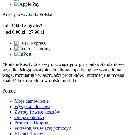
Koszty wysyłki do Polska
od 199,00 zł
gratis*
od 0,00 zł
27,90 zł
*Podane koszty dostawy obowiązują w przypadku standardowej
wysyłki. Mogą wystąpić dodatkowe opłaty, np. ze względu na
wagę, rozmiar lub właściwości produktów. Informacje te można
znaleźć bezpośrednio w opisie produktu.
Pomoc
Moje zamówienie
Wysyłka i dostawa
Zwroty i zwrot kosztów
Opcje płatności
Promocje i kupony
Potrzebujesz więcej pomocy?
Klienci firmowi