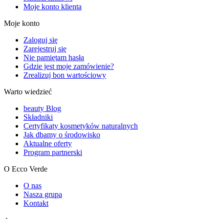
Moje konto klienta
Moje konto
Zaloguj się
Zarejestruj się
Nie pamiętam hasła
Gdzie jest moje zamówienie?
Zrealizuj bon wartościowy
Warto wiedzieć
beauty Blog
Składniki
Certyfikaty kosmetyków naturalnych
Jak dbamy o środowisko
Aktualne oferty
Program partnerski
O Ecco Verde
O nas
Nasza grupa
Kontakt