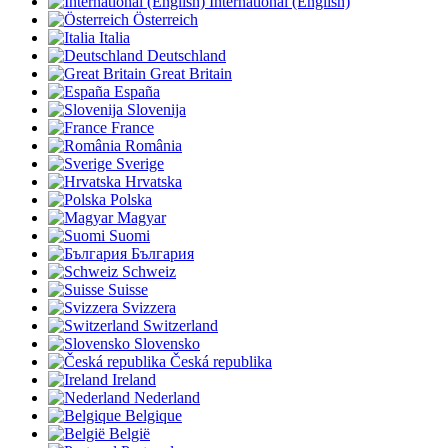
International (English)
Österreich
Italia
Deutschland
Great Britain
España
Slovenija
France
România
Sverige
Hrvatska
Polska
Magyar
Suomi
България
Schweiz
Suisse
Svizzera
Switzerland
Slovensko
Česká republika
Ireland
Nederland
Belgique
België