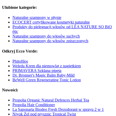
Ulubione kategorie:
Naturalne szampony w płynie
ECOCERT certyfikowane kosmetyki naturalne
Produkty do pielęgnacji włosów od LÉA NATURE SO BiO
étic
Naturalne szampony do włosów suchych
Naturalne szampony do włosów zniszczonych
Odkryj Ecco Verde:
Phitofilos
Weleda Krem dla niemowląt z nagietkiem
PRIMAVERA Szklana pipeta
Dr. Bronner's Magic Balm Baby-Mild
BeWell Green Regenerating Tonic Lotion
Nowości:
Propolia Organic Natural Defences Herbal Tea
Propolia Hair Conditioner
La Saponaria Biodeo Fresh Dezodorant w sprayu 2 w 1
Niyok Żel pod prysznic Tropical Twist