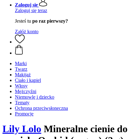
Zaloguj się
Zaloguj się teraz
Jesteś tu
po raz pierwszy?
Załóż konto
Marki
Twarz
Makijaż
Ciało i kąpiel
Włosy
Mężczyźni
Niemowlę i dziecko
Tematy
Ochrona przeciwsłoneczna
Promocje
Lily Lolo
Mineralne cienie do