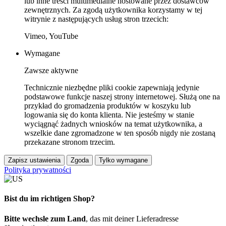
lub inne treści multimedialne hostowane przez dostawców
zewnętrznych. Za zgodą użytkownika korzystamy w tej
witrynie z następujących usług stron trzecich:
Vimeo, YouTube
Wymagane
Zawsze aktywne
Technicznie niezbędne pliki cookie zapewniają jedynie
podstawowe funkcje naszej strony internetowej. Służą one na
przykład do gromadzenia produktów w koszyku lub
logowania się do konta klienta. Nie jesteśmy w stanie
wyciągnąć żadnych wniosków na temat użytkownika, a
wszelkie dane zgromadzone w ten sposób nigdy nie zostaną
przekazane stronom trzecim.
Zapisz ustawienia
Zgoda
Tylko wymagane
Polityka prywatności
Bist du im richtigen Shop?
Bitte wechsle zum Land
, das mit deiner Lieferadresse