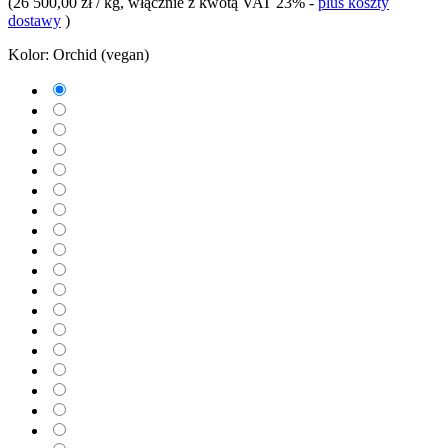
(
26 500,00 zł / kg
, włącznie z kwotą VAT 23%
-
plus koszty
dostawy
)
Kolor:
Orchid (vegan)