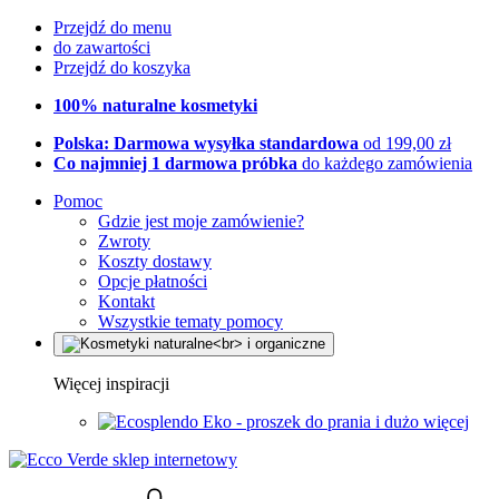
Przejdź do menu
do zawartości
Przejdź do koszyka
100% naturalne kosmetyki
Polska: Darmowa wysyłka standardowa
od 199,00 zł
Co najmniej 1 darmowa próbka
do każdego zamówienia
Pomoc
Gdzie jest moje zamówienie?
Zwroty
Koszty dostawy
Opcje płatności
Kontakt
Wszystkie tematy pomocy
Więcej inspiracji
Eko - proszek do prania i dużo więcej