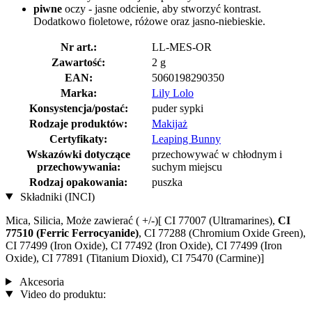
piwne
oczy - jasne odcienie, aby stworzyć kontrast.
Dodatkowo fioletowe, różowe oraz jasno-niebieskie.
Nr art.:
LL-MES-OR
Zawartość:
2 g
EAN:
5060198290350
Marka:
Lily Lolo
Konsystencja/postać:
puder sypki
Rodzaje produktów:
Makijaż
Certyfikaty:
Leaping Bunny
Wskazówki dotyczące
przechowywać w chłodnym i
przechowywania:
suchym miejscu
Rodzaj opakowania:
puszka
Składniki (INCI)
Mica, Silicia, Może zawierać ( +/-)[ CI 77007 (Ultramarines) ,
CI
77510 (Ferric Ferrocyanide)
, CI 77288 (Chromium Oxide Green),
CI 77499 (Iron Oxide), CI 77492 (Iron Oxide), CI 77499 (Iron
Oxide), CI 77891 (Titanium Dioxid), CI 75470 (Carmine)]
Akcesoria
Video do produktu: