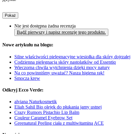
Pokaż
Nie jest dostępna żadna recenzja
Bądź pierwszy i napisz recenzję tego produktu.
Nowe artykułu na blogu:
Silne właściwości pielęgnacyjne wiesiołka dla skóry dojrzałej
Codzienna pielęgnacja skóry nastolatków od Essentiq
Wieczorna chwila wytchnienia dzięki mocy natury
Na co powinniśmy uważać? Nasza higiena rąk!
Smocza krew
Odkryj Ecco Verde:
alviana Naturkosmetik
Eliah Sahil Bio olejek do płukania jamy ustnej
Crazy Rumors Pistachio Lip Balm
Couleur Caramel Eyebrow Set
Greenatural Peeling ciała z multiwitaminą ACE