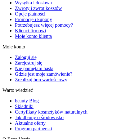
Wysyłka i dostawa
Zwroty i zwrot kosztów
Opcje płatności
Promocje i kupony
Potrzebujesz więcej pomocy?
Klienci firmowi
Moje konto klienta
Moje konto
Zaloguj się
Zarejestruj się
Nie pamiętam hasła
Gdzie jest moje zamówienie?
Zrealizuj bon wartościowy
Warto wiedzieć
beauty Blog
Składniki
Certyfikaty kosmetyków naturalnych
Jak dbamy o środowisko
Aktualne oferty
Program partnerski