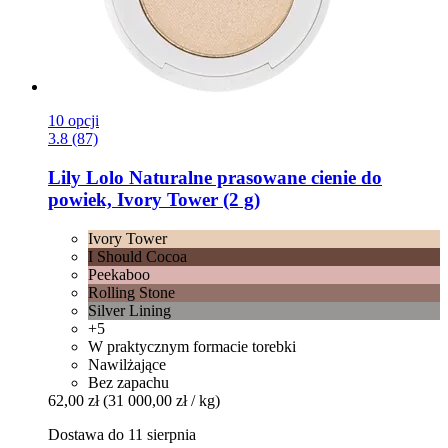
10 opcji
3.8 (87)
Lily Lolo
Naturalne prasowane cienie do
powiek, Ivory Tower (2 g)
Ivory Tower
I Should Cocoa
Peekaboo
Rolling Stone
Silver Lining
+5
W praktycznym formacie torebki
Nawilżające
Bez zapachu
62,00 zł
(31 000,00 zł / kg)
Dostawa do 11 sierpnia