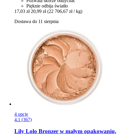
Pozwala skórze oddychać
Pięknie odbija światło
17,03 zł
20,99 zł
(22 706,67 zł / kg)
Dostawa do 11 sierpnia
4 opcje
4.1 (367)
Lily Lolo
Bronzer w małym opakowaniu,