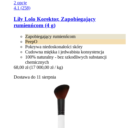
2 opcje
4.1 (258)
Lily Lolo
Korektor, Zapobiegający
rumienńcom (4 g)
Zapobiegający rumienńcom
PeepO
Pokrywa niedoskonałości skóry
Cudowna miękka i jedwabista konsystencja
100% naturalny - bez szkodliwych substancji
chemicznych
68,00 zł
(17 000,00 zł / kg)
Dostawa do 11 sierpnia