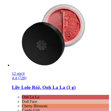
12 opcji
4.4 (728)
Lily Lolo
Róż, Ooh La La (3 g)
Ooh La La
Doll Face
Cherry Blossom
Candy Girl