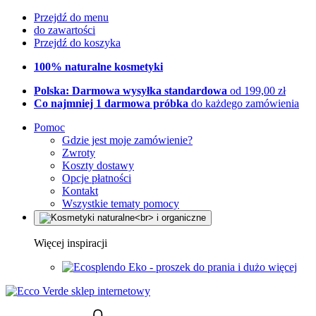
Przejdź do menu
do zawartości
Przejdź do koszyka
100% naturalne kosmetyki
Polska: Darmowa wysyłka standardowa
od 199,00 zł
Co najmniej 1 darmowa próbka
do każdego zamówienia
Pomoc
Gdzie jest moje zamówienie?
Zwroty
Koszty dostawy
Opcje płatności
Kontakt
Wszystkie tematy pomocy
Więcej inspiracji
Eko - proszek do prania i dużo więcej