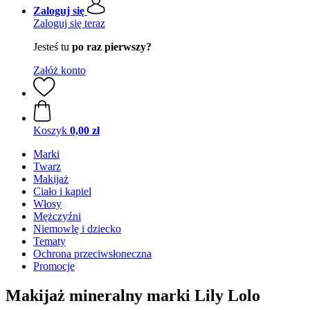
Zaloguj się
Zaloguj się teraz
Jesteś tu
po raz pierwszy?
Załóż konto
Koszyk
0,00 zł
Marki
Twarz
Makijaż
Ciało i kąpiel
Włosy
Mężczyźni
Niemowlę i dziecko
Tematy
Ochrona przeciwsłoneczna
Promocje
Makijaż mineralny marki Lily Lolo