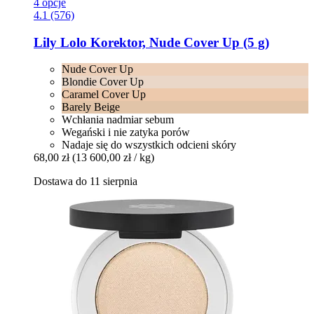
4 opcje
4.1 (576)
Lily Lolo
Korektor, Nude Cover Up (5 g)
Nude Cover Up
Blondie Cover Up
Caramel Cover Up
Barely Beige
Wchłania nadmiar sebum
Wegański i nie zatyka porów
Nadaje się do wszystkich odcieni skóry
68,00 zł
(13 600,00 zł / kg)
Dostawa do 11 sierpnia