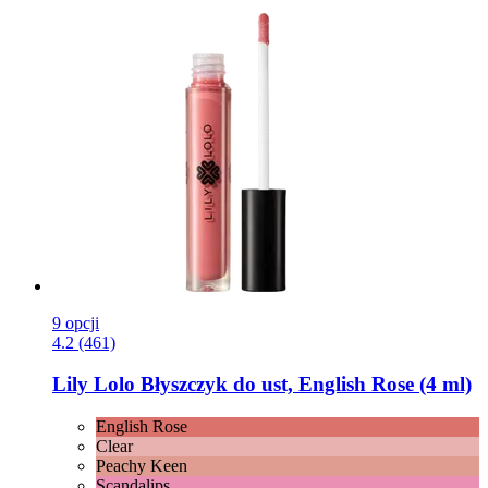
9 opcji
4.2 (461)
Lily Lolo
Błyszczyk do ust, English Rose (4 ml)
English Rose
Clear
Peachy Keen
Scandalips