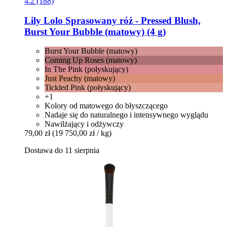
4.2 (188)
Lily Lolo
Sprasowany róż -​ Pressed Blush,
Burst Your Bubble (matowy) (4 g)
Burst Your Bubble (matowy)
Coming Up Roses (matowy)
In The Pink (połyskujący)
Just Peachy (matowy)
Tickled Pink (połyskujący)
+1
Kolory od matowego do błyszczącego
Nadaje się do naturalnego i intensywnego wyglądu
Nawilżający i odżywczy
79,00 zł
(19 750,00 zł / kg)
Dostawa do 11 sierpnia