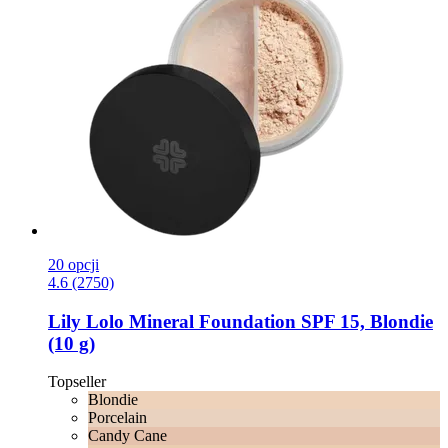
20 opcji
4.6 (2750)
Lily Lolo
Mineral Foundation SPF 15, Blondie
(10 g)
Topseller
Blondie
Porcelain
Candy Cane