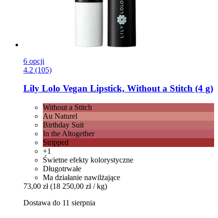
6 opcji
4.2 (105)
Lily Lolo
Vegan Lipstick, Without a Stitch (4 g)
Without a Stitch
Au Naturel
Birthday Suit
In the Altogether
Stripped
+1
Świetne efekty kolorystyczne
Długotrwałe
Ma działanie nawilżające
73,00 zł
(18 250,00 zł / kg)
Dostawa do 11 sierpnia