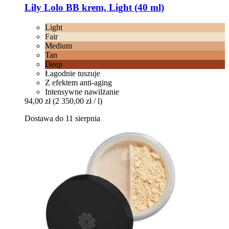
Lily Lolo
BB krem, Light (40 ml)
Light
Fair
Medium
Tan
Deep
Łagodnie tuszuje
Z efektem anti-aging
Intensywne nawilżanie
94,00 zł
(2 350,00 zł / l)
Dostawa do 11 sierpnia