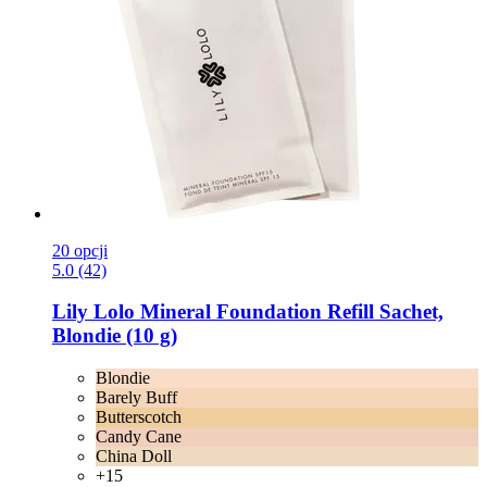
20 opcji
5.0 (42)
Lily Lolo
Mineral Foundation Refill Sachet,
Blondie (10 g)
Blondie
Barely Buff
Butterscotch
Candy Cane
China Doll
+15