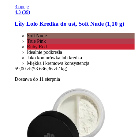
3 opcje
4.3 (39)
Lily Lolo
Kredka do ust, Soft Nude (1,10 g)
Soft Nude
True Pink
Ruby Red
Idealnie podkreśla
Jako konturówka lub kredka
Miękka i kremowa konsystencja
59,00 zł
(53 636,36 zł / kg)
Dostawa do 11 sierpnia