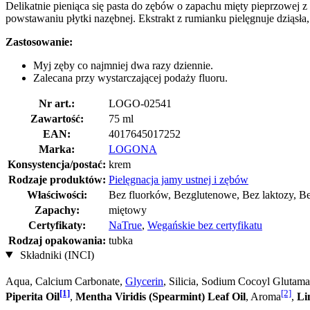
Delikatnie pieniąca się pasta do zębów o zapachu mięty pieprzowej 
powstawaniu płytki nazębnej. Ekstrakt z rumianku pielęgnuje dziąsła
Zastosowanie:
Myj zęby co najmniej dwa razy dziennie.
Zalecana przy wystarczającej podaży fluoru.
Nr art.:
LOGO-02541
Zawartość:
75 ml
EAN:
4017645017252
Marka:
LOGONA
Konsystencja/postać:
krem
Rodzaje produktów:
Pielęgnacja jamy ustnej i zębów
Właściwości:
Bez fluorków, Bezglutenowe, Bez laktozy, B
Zapachy:
miętowy
Certyfikaty:
NaTrue
,
Wegańskie bez certyfikatu
Rodzaj opakowania:
tubka
Składniki (INCI)
Aqua, Calcium Carbonate,
Glycerin
, Silicia, Sodium Cocoyl Glutama
[1]
[2]
Piperita Oil
,
Mentha Viridis (Spearmint) Leaf Oil
, Aroma
,
Li