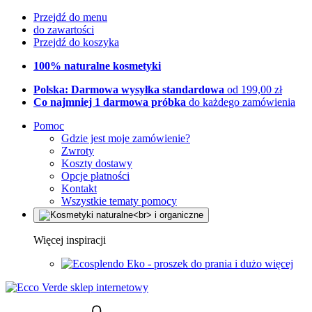
Przejdź do menu
do zawartości
Przejdź do koszyka
100% naturalne kosmetyki
Polska: Darmowa wysyłka standardowa
od 199,00 zł
Co najmniej 1 darmowa próbka
do każdego zamówienia
Pomoc
Gdzie jest moje zamówienie?
Zwroty
Koszty dostawy
Opcje płatności
Kontakt
Wszystkie tematy pomocy
Więcej inspiracji
Eko - proszek do prania i dużo więcej