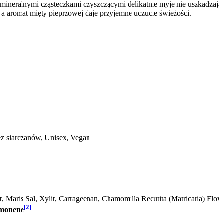
z mineralnymi cząsteczkami czyszczącymi delikatnie myje nie uszkadza
, a aromat mięty pieprzowej daje przyjemne uczucie świeżości.
ez siarczanów, Unisex, Vegan
t, Maris Sal, Xylit, Carrageenan, Chamomilla Recutita (Matricaria) Flo
[2]
monene