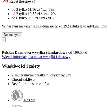
Rabat ilościowy!
od 2 tylko
11,16 zł
/ szt.
-7%
od 3 tylko
10,57 zł
/ szt.
-12%
od 6 tylko
9,63 zł
/ szt.
-20%
W naszym magazynie znajdują się tylko 292 sztuki tego artykułu. Dos
Do koszyka
Polska: Darmowa wysyłka standardowa
od 199,00 zł
Więcej informacji na temat wysyłki i dostawy
Właściwości i zalety
Z mineralnymi cząstkami czyszczącymi
Chroni szkliwo
Bez fluorku i siarczanów
NaTrue