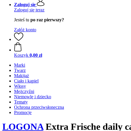
Zaloguj się
Zaloguj się teraz
Jesteś tu
po raz pierwszy?
Załóż konto
Koszyk
0,00 zł
Marki
Twarz
Makijaż
Ciało i kąpiel
Włosy
Mężczyźni
Niemowlę i dziecko
Tematy
Ochrona przeciwsłoneczna
Promocje
LOGONA
Extra Frische daily c