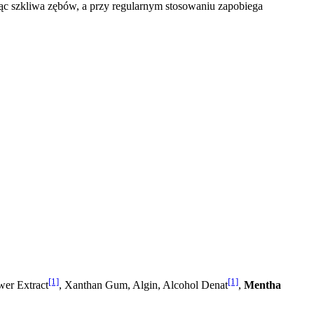
jąc szkliwa zębów, a przy regularnym stosowaniu zapobiega
[1]
[1]
wer Extract
, Xanthan Gum, Algin, Alcohol Denat
,
Mentha