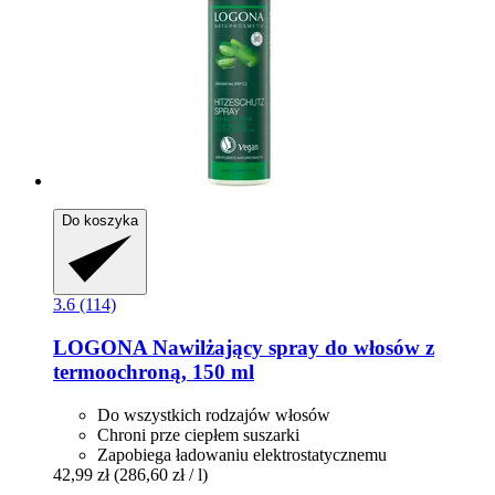
Do koszyka
3.6 (114)
LOGONA
Nawilżający spray do włosów z
termoochroną, 150 ml
Do wszystkich rodzajów włosów
Chroni prze ciepłem suszarki
Zapobiega ładowaniu elektrostatycznemu
42,99 zł
(286,60 zł / l)