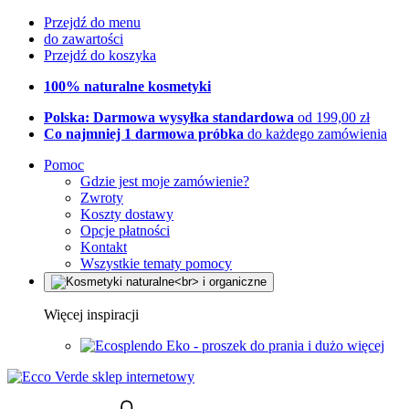
Przejdź do menu
do zawartości
Przejdź do koszyka
100% naturalne kosmetyki
Polska: Darmowa wysyłka standardowa
od 199,00 zł
Co najmniej 1 darmowa próbka
do każdego zamówienia
Pomoc
Gdzie jest moje zamówienie?
Zwroty
Koszty dostawy
Opcje płatności
Kontakt
Wszystkie tematy pomocy
Więcej inspiracji
Eko - proszek do prania i dużo więcej