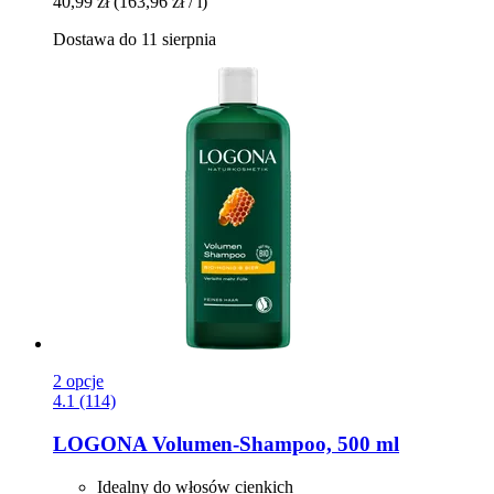
40,99 zł
(163,96 zł / l)
Dostawa do 11 sierpnia
2 opcje
4.1 (114)
LOGONA
Volumen-​Shampoo, 500 ml
Idealny do włosów cienkich