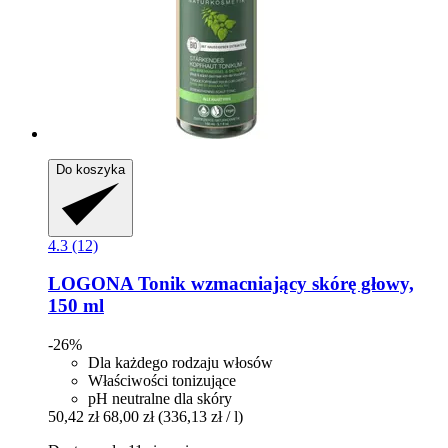
Do koszyka
4.3 (12)
LOGONA
Tonik wzmacniający skórę głowy,
150 ml
-26%
Dla każdego rodzaju włosów
Właściwości tonizujące
pH neutralne dla skóry
50,42 zł
68,00 zł
(336,13 zł / l)