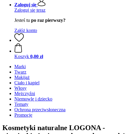
Zaloguj się
Zaloguj się teraz
Jesteś tu
po raz pierwszy?
Załóż konto
Koszyk
0,00 zł
Marki
Twarz
Makijaż
Ciało i kąpiel
Włosy
Mężczyźni
Niemowlę i dziecko
Tematy
Ochrona przeciwsłoneczna
Promocje
Kosmetyki naturalne LOGONA -