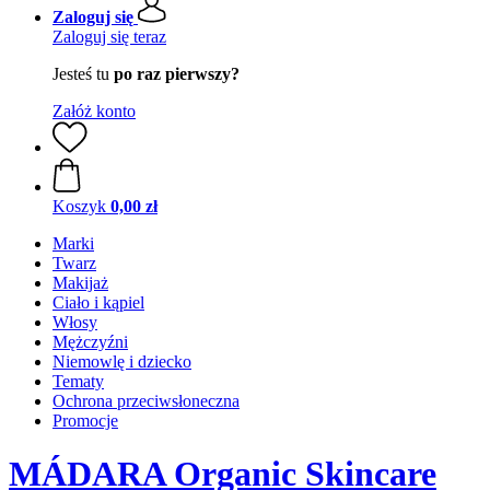
Zaloguj się
Zaloguj się teraz
Jesteś tu
po raz pierwszy?
Załóż konto
Koszyk
0,00 zł
Marki
Twarz
Makijaż
Ciało i kąpiel
Włosy
Mężczyźni
Niemowlę i dziecko
Tematy
Ochrona przeciwsłoneczna
Promocje
MÁDARA Organic Skincare