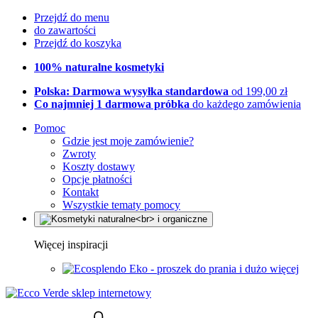
Przejdź do menu
do zawartości
Przejdź do koszyka
100% naturalne kosmetyki
Polska: Darmowa wysyłka standardowa
od 199,00 zł
Co najmniej 1 darmowa próbka
do każdego zamówienia
Pomoc
Gdzie jest moje zamówienie?
Zwroty
Koszty dostawy
Opcje płatności
Kontakt
Wszystkie tematy pomocy
Więcej inspiracji
Eko - proszek do prania i dużo więcej