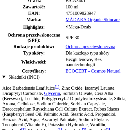
Nr art.:
BS-A3401
Zawartość:
100 ml
EAN:
4751009828947
Marka:
MÁDARA Organic Skincare
⚡Mega-Deals
Highlights:
Ochrona przeciwsłoneczna
SPF 30
(SPF):
Rodzaje produktów:
Ochrona przeciwsłoneczna
Typ skóry:
Dla każdego typu skóry
Bezglutenowe, Bez
Właściwości:
nanotechnologii
Certyfikaty:
ECOCERT - Cosmos Natural
Składniki (INCI)
[1]
Aloe Barbadensis Leaf Juice
, Zinc Oxide, Isoamyl Laurate,
Dicaprylyl Carbonate,
Glycerin
, Sorbitan Olivate, Cera Alba
(Beeswax), Lecithin, Polyglyceryl-2 Dipolyhydroxystearate, Silicia,
Aroma, Cellulose, Sodium Chloride, Sorbitan Caprylate,
Dracocephalum Ruyschiana Cell Culture Extract, Rubus Idaeus
(Raspberry) Seed Oil, Palmitic Acid, Stearic Acid, Propandiol,
Benzoic Acid, Aqua, Ascorbyl Palmitate, Sodium Phytate,
Tocopherol (Vitamin E), Potassium Hydroxide,
Vanillin
,
[2]
[2]
[2]
[2]