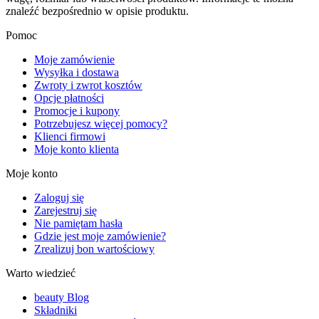
znaleźć bezpośrednio w opisie produktu.
Pomoc
Moje zamówienie
Wysyłka i dostawa
Zwroty i zwrot kosztów
Opcje płatności
Promocje i kupony
Potrzebujesz więcej pomocy?
Klienci firmowi
Moje konto klienta
Moje konto
Zaloguj się
Zarejestruj się
Nie pamiętam hasła
Gdzie jest moje zamówienie?
Zrealizuj bon wartościowy
Warto wiedzieć
beauty Blog
Składniki