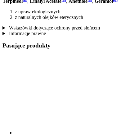
Terpineol
,
Linalyl Acetate
,
Anethole
,
Geraniol
z upraw ekologicznych
z naturalnych olejków eterycznych
Wskazówki dotyczące ochrony przed słońcem
Informacje prawne
Pasujące produkty