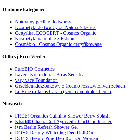
Ulubione kategorie:
Naturalny peeling do twarzy
Kosmetyki do twarzy od Natura Siberica
Certyfikat ECOCERT - Cosmos Organic
Kosmetyki naturalne z Estonii
Cosmébio - Cosmos Organic certyfikowane
Odkryj Ecco Verde:
PuroBIO Cosmetics
Lavera Krem do rąk Basis Sensitiv
vary vace Foundation
Grzebień kieszonkowy o średnio rozstawionych zębach
Le Erbe di Janas Cassia (senna / neutralna henna)
Nowości:
FREE! Organics Calming Shower Berry Splash
Khadi® ChakraCurl Ayurvedic Curl Conditioner
i+m Berlin Refresh Shower Gel
ROYS Beauty Whitening Deo Roll-On
ROYS Beauty Pure Deo Roll-On Woman