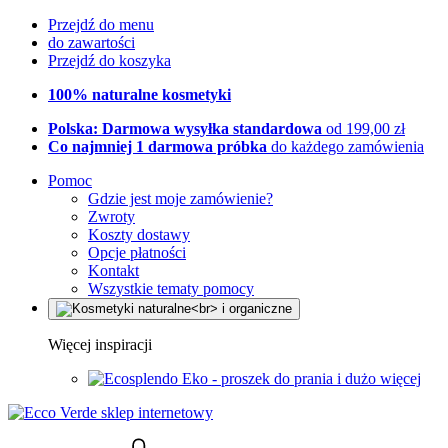
Przejdź do menu
do zawartości
Przejdź do koszyka
100% naturalne kosmetyki
Polska: Darmowa wysyłka standardowa
od 199,00 zł
Co najmniej 1 darmowa próbka
do każdego zamówienia
Pomoc
Gdzie jest moje zamówienie?
Zwroty
Koszty dostawy
Opcje płatności
Kontakt
Wszystkie tematy pomocy
Więcej inspiracji
Eko - proszek do prania i dużo więcej