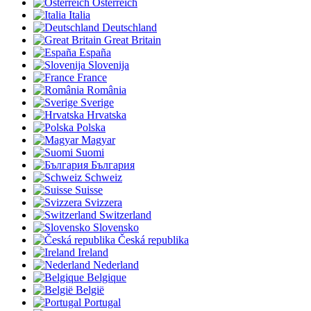
Österreich
Italia
Deutschland
Great Britain
España
Slovenija
France
România
Sverige
Hrvatska
Polska
Magyar
Suomi
България
Schweiz
Suisse
Svizzera
Switzerland
Slovensko
Česká republika
Ireland
Nederland
Belgique
België
Portugal