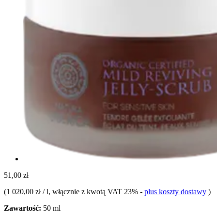
51,00 zł
(
1 020,00 zł / l
, włącznie z kwotą VAT 23%
-
plus koszty dostawy
)
Zawartość:
50 ml