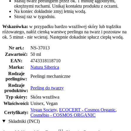
Masuj twarz peelingiem przez ok. 1 minutę łągodnymi,
okrężnymi ruchami. Unikaj kontaktu produktu z oczami.
Na koniec dokładnie zmyj letnią wodą.
Stosuj raz w tygodniu.
Wskazówka:
w przypadku bardzo wrażliwej skóry lub trądziku
różowatego, nałóż cienką warstwę peelingu na twarz i pozostaw na
ok. 5 minut - nie wcieraj. Następnie dokadnie spłucz ciepłą wodą.
Nr art.:
NS-37013
Zawartość:
50 ml
EAN:
4743318118710
Marka:
Natura Siberica
Rodzaje
Peelingi mechaniczne
peelingów:
Rodzaje
Peeling do twarzy
produktów:
Typ skóry:
Skóra wrażliwa
Właściwości:
Unisex, Vegan
Vegan Society
,
ECOCERT - Cosmos Organic
,
Certyfikaty:
Cosmébio - COSMOS ORGANIC
Składniki (INCI)
[1]