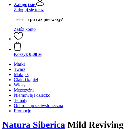
Zaloguj się
Zaloguj się teraz
Jesteś tu
po raz pierwszy?
Załóż konto
Koszyk
0,00 zł
Marki
Twarz
Makijaż
Ciało i kąpiel
Włosy
Mężczyźni
Niemowlę i dziecko
Tematy
Ochrona przeciwsłoneczna
Promocje
Natura Siberica
Mild Reviving