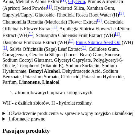
Aqua, Melilotus Albus Extract
,
Glycerin
, Prunus Armeniaca
[1]
(Apricot) Seed Powder
, Hydrated Silica, Xanthan Gum,
[1]
Caprylyl/Capryl Glucoside, Rhodiola Rosea Root Water (H)
,
[1]
Chamomilla Recutita (Matricaria) Flower Extract
, Calendula
[1]
Officinalis Flower Extract
, Aquilegia Sibirica Flower/Leaf/Stem
[1]
[1]
Extract (WH)
, Schisandra Chinensis Fruit Extract (WH)
,
[1]
Dasiphora Fruticosa Extract (WH)
,
Pinus Sibirica Seed Oil
(WH)
[1]
[1]
, Salvia Officinalis (Sage) Leaf Extract
, Cellulose Gum,
Carrageenan, Ceratonia Siliqua (Locust Bean) Gum, Sucrose,
Sodium Cocoyl Glutamat, Glyceryl Caprylate, Polyglyceryl-6-
Oleate, Tocopherol (Vitamin E), Sodium Surfactin, Sodium
Hyaluronate,
Benzyl Alcohol
, Dehydroacetic Acid, Sodium
Benzoate, Potassium Sorbate, Citricacid, Potassium Hydroxide,
Parfum,
Limonene
,
Linalool
z kontrolowanych upraw ekologicznych
WH - z dzikich zbiorów, H - hydrolat roślinny
Oświadczenie producenta w sprawie wojny rosyjsko-ukraińskiej
Informacje prawne
Pasujące produkty