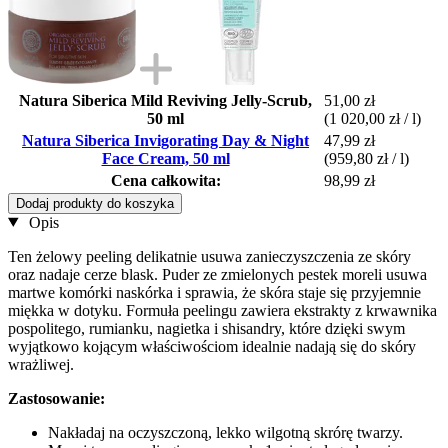
Natura Siberica Mild Reviving Jelly-Scrub,
51,00 zł
50 ml
(1 020,00 zł / l)
Natura Siberica Invigorating Day & Night
47,99 zł
Face Cream, 50 ml
(959,80 zł / l)
Cena całkowita:
98,99 zł
Dodaj produkty do koszyka
Opis
Ten żelowy peeling delikatnie usuwa zanieczyszczenia ze skóry
oraz nadaje cerze blask. Puder ze zmielonych pestek moreli usuwa
martwe komórki naskórka i sprawia, że skóra staje się przyjemnie
miękka w dotyku. Formuła peelingu zawiera ekstrakty z krwawnika
pospolitego, rumianku, nagietka i shisandry, które dzięki swym
wyjątkowo kojącym właściwościom idealnie nadają się do skóry
wrażliwej.
Zastosowanie:
Nakładaj na oczyszczoną, lekko wilgotną skrórę twarzy.