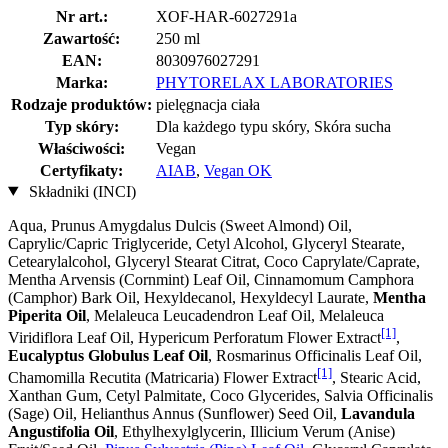
Nr art.:
XOF-HAR-6027291a
Zawartość:
250 ml
EAN:
8030976027291
Marka:
PHYTORELAX LABORATORIES
Rodzaje produktów:
pielęgnacja ciała
Typ skóry:
Dla każdego typu skóry, Skóra sucha
Właściwości:
Vegan
Certyfikaty:
AIAB
,
Vegan OK
Składniki (INCI)
Aqua, Prunus Amygdalus Dulcis (Sweet Almond) Oil,
Caprylic/Capric Triglyceride, Cetyl Alcohol, Glyceryl Stearate,
Cetearylalcohol, Glyceryl Stearat Citrat, Coco Caprylate/Caprate,
Mentha Arvensis (Cornmint) Leaf Oil, Cinnamomum Camphora
(Camphor) Bark Oil, Hexyldecanol, Hexyldecyl Laurate,
Mentha
Piperita Oil
, Melaleuca Leucadendron Leaf Oil, Melaleuca
[1]
Viridiflora Leaf Oil, Hypericum Perforatum Flower Extract
,
Eucalyptus Globulus Leaf Oil
, Rosmarinus Officinalis Leaf Oil,
[1]
Chamomilla Recutita (Matricaria) Flower Extract
, Stearic Acid,
Xanthan Gum, Cetyl Palmitate, Coco Glycerides, Salvia Officinalis
(Sage) Oil, Helianthus Annus (Sunflower) Seed Oil,
Lavandula
Angustifolia Oil
, Ethylhexylglycerin, Illicium Verum (Anise)