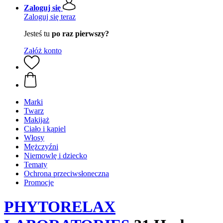
Zaloguj się
Zaloguj się teraz
Jesteś tu
po raz pierwszy?
Załóż konto
Marki
Twarz
Makijaż
Ciało i kąpiel
Włosy
Mężczyźni
Niemowlę i dziecko
Tematy
Ochrona przeciwsłoneczna
Promocje
PHYTORELAX