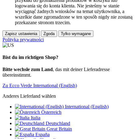
przykład do gromadzenia produktów w koszyku lub
logowania się do konta klienta. Nie jesteśmy w stanie
wyciągnąć żadnych wniosków na temat użytkownika, a
wszelkie dane zgromadzone w ten sposób nigdy nie zostaną
przekazane stronom trzecim.
Zapisz ustawienia
Zgoda
Tylko wymagane
Polityka prywatności
Bist du im richtigen Shop?
Bitte wechsle zum Land
, das mit deiner Lieferadresse
übereinstimmt.
Zu Ecco Verde International (English)
Anderes Lieferland wählen
International (English)
Österreich
Italia
Deutschland
Great Britain
España