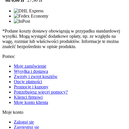
od 0,00 zł
27,90 zł
*Podane koszty dostawy obowiązują w przypadku standardowej
wysyłki. Mogą wystąpić dodatkowe opłaty, np. ze względu na
wagę, rozmiar lub właściwości produktów. Informacje te można
znaleźć bezpośrednio w opisie produktu.
Pomoc
Moje zamówienie
Wysyłka i dostawa
Zwroty i zwrot kosztów
Opcje płatności
Promocje i kupony
Potrzebujesz więcej pomocy?
Klienci firmowi
Moje konto klienta
Moje konto
Zaloguj się
Zarejestruj się