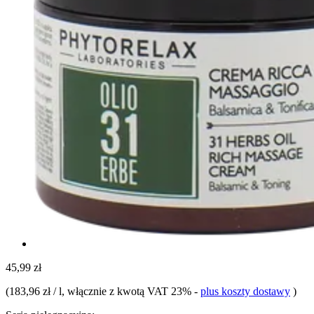
45,99 zł
(
183,96 zł / l
, włącznie z kwotą VAT 23%
-
plus koszty dostawy
)