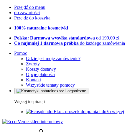
Przejdź do menu
do zawartości
Przejdź do koszyka
100% naturalne kosmetyki
Polska: Darmowa wysyłka standardowa
od 199,00 zł
Co najmniej 1 darmowa próbka
do każdego zamówienia
Pomoc
Gdzie jest moje zamówienie?
Zwroty
Koszty dostawy
Opcje płatności
Kontakt
Wszystkie tematy pomocy
Więcej inspiracji
Eko - proszek do prania i dużo więcej