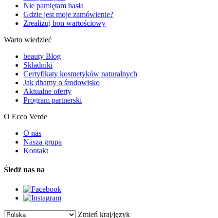
Nie pamiętam hasła
Gdzie jest moje zamówienie?
Zrealizuj bon wartościowy
Warto wiedzieć
beauty Blog
Składniki
Certyfikaty kosmetyków naturalnych
Jak dbamy o środowisko
Aktualne oferty
Program partnerski
O Ecco Verde
O nas
Nasza grupa
Kontakt
Śledź nas na
Zmień kraj/język