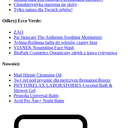
Charakterystyka starzenia się skóry
Tylko natura dla Twoich zębów!
Odkryj Ecco Verde:
ZAO
Pai Skincare The Anthemis Soothing Moisturizer
Ayluna Roślinna farba do włosów czarny brąz
VIANEK Nourishing Face Wash
BioPark Cosmetics Organiczny olejek z trawą cytrynową
Nowości:
Mad Hippie Cleansing Oil
3w1 żel pod prysznic dla mężczyzn Bergamot Breeze
PHYTORELAX LABORATORIES Coconut Bath &
Shower Gel
Propolia Universal Balm
Avril Pro Âge+ Night Balm