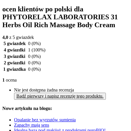
ocen klientów po polski dla
PHYTORELAX LABORATORIES 31
Herbs Oil Rich Massage Body Cream
4,0
z 5 gwiazdek
5 gwiazdek
0
(0%)
4 gwiazdki
1
(100%)
3 gwiazdki
0
(0%)
2 gwiazdki
0
(0%)
1 gwiazdka
0
(0%)
1
ocena
Nie jest dostępna żadna recenzja
Bądź pierwszy i napisz recenzję tego produktu.
Nowe artykułu na blogu:
Opalanie bez wyrzutów sumienia
Zapachy mają sens
Idealna baza pod makijaż z produktami puroBIO!