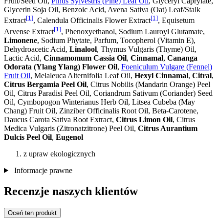
Fruit/Seed Oil,
Pinus Sylvestris (Pine) Leaf Oil
, Glyceryl Caprylate,
Glycerin Soja Oil, Benzoic Acid, Avena Sativa (Oat) Leaf/Stalk
[1]
[1]
Extract
, Calendula Officinalis Flower Extract
, Equisetum
[1]
Arvense Extract
, Phenoxyethanol, Sodium Lauroyl Glutamate,
Limonene
, Sodium Phytate, Parfum, Tocopherol (Vitamin E),
Dehydroacetic Acid,
Linalool
, Thymus Vulgaris (Thyme) Oil,
Lactic Acid,
Cinnamomum Cassia Oil
,
Cinnamal
,
Cananga
Odorata (Ylang Ylang) Flower Oil
,
Foeniculum Vulgare (Fennel)
Fruit Oil
, Melaleuca Alternifolia Leaf Oil,
Hexyl Cinnamal
,
Citral
,
Citrus Bergamia Peel Oil
, Citrus Nobilis (Mandarin Orange) Peel
Oil, Citrus Paradisi Peel Oil, Coriandrum Sativum (Coriander) Seed
Oil, Cymbopogon Winterianus Herb Oil, Litsea Cubeba (May
Chang) Fruit Oil, Zinziber Officinalis Root Oil, Beta-Carotene,
Daucus Carota Sativa Root Extract,
Citrus Limon Oil
, Citrus
Medica Vulgaris (Zitronatzitrone) Peel Oil,
Citrus Aurantium
Dulcis Peel Oil
,
Eugenol
z upraw ekologicznych
Informacje prawne
Recenzje naszych klientów
Oceń ten produkt