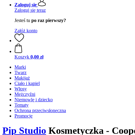
Zaloguj się
Zaloguj się teraz
Jesteś tu
po raz pierwszy?
Załóż konto
Koszyk
0,00 zł
Marki
Twarz
Makijaż
Ciało i kąpiel
Włosy
Mężczyźni
Niemowlę i dziecko
Tematy
Ochrona przeciwsłoneczna
Promocje
Pip Studio
Kosmetyczka - Cooper