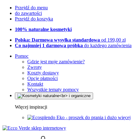
Przejdź do menu
do zawartości
Przejdź do koszyka
100% naturalne kosmetyki
Polska: Darmowa wysyłka standardowa
od 199,00 zł
Co najmniej 1 darmowa próbka
do każdego zamówienia
Pomoc
Gdzie jest moje zamówienie?
Zwroty
Koszty dostawy
Opcje płatności
Kontakt
Wszystkie tematy pomocy
Więcej inspiracji
Eko - proszek do prania i dużo więcej