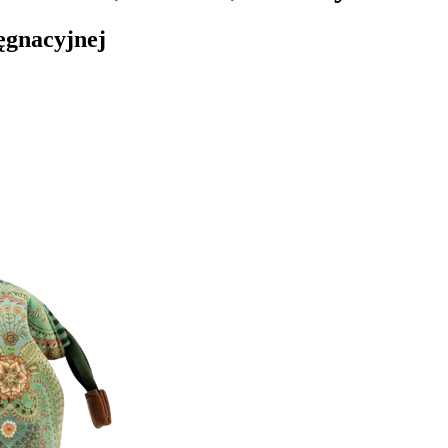
ęgnacyjnej