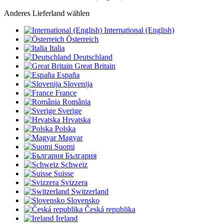
Anderes Lieferland wählen
International (English)
Österreich
Italia
Deutschland
Great Britain
España
Slovenija
France
România
Sverige
Hrvatska
Polska
Magyar
Suomi
България
Schweiz
Suisse
Svizzera
Switzerland
Slovensko
Česká republika
Ireland