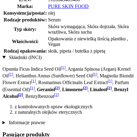
Marka:
PURE SKIN FOOD
Konsystencja/postać:
olej
Rodzaje produktów:
Serum
Skóra wymagająca, Skóra dojrzała, Skóra
Typ skóry:
wrażliwa, Skóra sucha
Opakowania z niewielką ilością plastiku ,
Właściwości:
Vegan
Rodzaj opakowania:
słoik, pipeta / butelka z pipetą
Składniki (INCI)
[1]
Opuntia Ficus Indica Seed Oil
, Argania Spinosa (Argan) Kernel
[1]
[1]
Oil
, Helianthus Annus (Sunflower) Seed Oil
, Magnolia Biondii
[1]
[1]
Flower Extract
, Rosmarinus Officinalis Leaf Extract
, Parfum
[1]
[2]
[2]
[2]
(Essential Oil)
,
Geraniol
,
Limonene
,
Linalool
,
Benzyl
[2]
[2]
Alcohol
, Benzylbenzoat
z kontrolowanych upraw ekologicznych
z naturalnych olejków eterycznych
Informacje prawne
Pasujące produkty