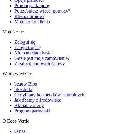
Opcje płatności
Promocje i kupony
Potrzebujesz więcej pomocy?
Klienci firmowi
Moje konto klienta
Moje konto
Zaloguj się
Zarejestruj się
Nie pamiętam hasła
Gdzie jest moje zamówienie?
Zrealizuj bon wartościowy
Warto wiedzieć
beauty Blog
Składniki
Certyfikaty kosmetyków naturalnych
Jak dbamy o środowisko
Aktualne oferty
Program partnerski
O Ecco Verde
O nas