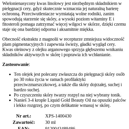
Wielonienasycony kwas linolowy jest niezbędnym składnikiem w
pielęgnacji cery, gdyż skutecznie wzmacnia jej naturalną barierę
ochronną. Przeciwutleniacze wymiatają wolne rodniki, zanim
spowodują starzenie się skóry, a wysoki poziom witaminy E i
fitosteroli pomaga zatrzymać więcej wilgoci w skórze, dzięki czemu
staje się ona bardziej odporna i aksamitnie miękka.
Obecność ekstraktu z magnolii w recepturze zmniejsza widoczność
plam pigmentacyjnych i zapewnia świeży, gładki wygląd cery.
Kwas oleinowy z olejku arganowego sprzyja głębszemu wnikaniu
składników aktywnych w skórę i poprawia ich wchłanianie.
Zastosowanie
:
Ten olejek jest polecany zwłaszcza do pielęgnacji skóry osób
po 30 roku życia w ramach profilaktyki
przeciwzmarszczkowej, a także dla skóry dojrzałej, suchej i
bardzo suchej.
Po czyszczeniu skóry twarzy rozpyl na niej wybrany tonik.
Nanieś 3-4 krople Liquid Gold Beauty Oil na opuszki palców
i lekko rozgrzej, po czym delikatnie wmasuj w skórę.
Nr art.:
XPS-1400430
Zawartość:
30 ml
EAN:
9120043489486