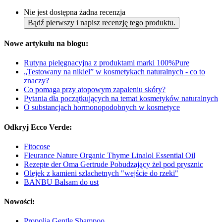
Nie jest dostępna żadna recenzja
Bądź pierwszy i napisz recenzję tego produktu.
Nowe artykułu na blogu:
Rutyna pielęgnacyjna z produktami marki 100%Pure
„Testowany na nikiel” w kosmetykach naturalnych - co to
znaczy?
Co pomaga przy atopowym zapaleniu skóry?
Pytania dla początkujących na temat kosmetyków naturalnych
O substancjach hormonopodobnych w kosmetyce
Odkryj Ecco Verde:
Fitocose
Fleurance Nature Organic Thyme Linalol Essential Oil
Rezepte der Oma Gertrude Pobudzający żel pod prysznic
Olejek z kamieni szlachetnych "wejście do rzeki"
BANBU Balsam do ust
Nowości:
Propolia Gentle Shampoo