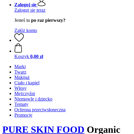
Zaloguj się
Zaloguj się teraz
Jesteś tu
po raz pierwszy?
Załóż konto
Koszyk
0,00 zł
Marki
Twarz
Makijaż
Ciało i kąpiel
Włosy
Mężczyźni
Niemowlę i dziecko
Tematy
Ochrona przeciwsłoneczna
Promocje
PURE SKIN FOOD
Organic