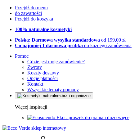
Przejdź do menu
do zawartości
Przejdź do koszyka
100% naturalne kosmetyki
Polska: Darmowa wysyłka standardowa
od 199,00 zł
Co najmniej 1 darmowa próbka
do każdego zamówienia
Pomoc
Gdzie jest moje zamówienie?
Zwroty
Koszty dostawy
Opcje płatności
Kontakt
Wszystkie tematy pomocy
Więcej inspiracji
Eko - proszek do prania i dużo więcej