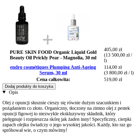
405,00 zł
PURE SKIN FOOD Organic Liquid Gold
(13 500,00 zł /
Beauty Oil Prickly Pear - Magnolia, 30 ml
l)
endro cosmétiques Plumping Anti-Ageing
114,00 zł
Serum, 30 ml
(3 800,00 zł / l)
Cena całkowita:
519,00 zł
Dodaj produkty do koszyka
Opis
Olej z opuncji słusznie cieszy się równie dużym szacunkiem i
pożądaniem co złoto. Organiczny, tłoczony na zimno olej z pestek
opuncji figowej to niezwykle ekskluzywny składnik, który
pielęgnuje i rozpieszcza skórę jak żaden inny! Specyficzny, cierpki
zapach olejku świadczy o jego wysokiej jakości. Każdy, kto raz go
spróbował wie, o czym mówimy!