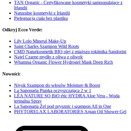
TAN Organic - Certyfikowane kosmetyki samoopalające z
Irlandii
Naturalne kosmetyki z Irlandii
Pielęgnacja ciała bez plastiku
Odkryj Ecco Verde:
Lily Lolo Mineral Make-Up
Saint Charles Szampon Wild Roots
CMD Naturkosmetik BIO olej z miąższu rokitnika Sandorini
Najel Czarne mydło z oliwą z oliwek
Whamisa Organic Flower Hydrogel Mask Deep Rich
Nowości:
Niyok Szampon do włosów Moisture & Boost
La Saponaria Pianka oczyszczająca 2 w 1
LÉA NATURE SO BiO étic HYDRA Aloe Vera - Woda
termalna Spray
La Saponaria Żel pod prysznic i szampon All in One
PHYTORELAX LABORATORIES Argan Oil Shower Gel