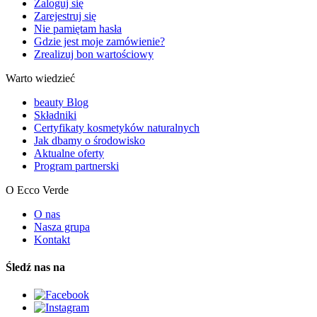
Zaloguj się
Zarejestruj się
Nie pamiętam hasła
Gdzie jest moje zamówienie?
Zrealizuj bon wartościowy
Warto wiedzieć
beauty Blog
Składniki
Certyfikaty kosmetyków naturalnych
Jak dbamy o środowisko
Aktualne oferty
Program partnerski
O Ecco Verde
O nas
Nasza grupa
Kontakt
Śledź nas na