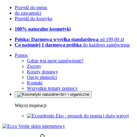
Przejdź do menu
do zawartości
Przejdź do koszyka
100% naturalne kosmetyki
Polska: Darmowa wysyłka standardowa
od 199,00 zł
Co najmniej 1 darmowa próbka
do każdego zamówienia
Pomoc
Gdzie jest moje zamówienie?
Zwroty
Koszty dostawy
Opcje płatności
Kontakt
Wszystkie tematy pomocy
Więcej inspiracji
Eko - proszek do prania i dużo więcej