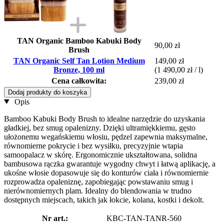
TAN Organic Bamboo Kabuki Body
90,00 zł
Brush
TAN Organic Self Tan Lotion Medium
149,00 zł
Bronze, 100 ml
(1 490,00 zł / l)
Cena całkowita:
239,00 zł
Dodaj produkty do koszyka
Opis
Bamboo Kabuki Body Brush to idealne narzędzie do uzyskania
gładkiej, bez smug opalenizny. Dzięki ultramiękkiemu, gęsto
ułożonemu wegańskiemu włosiu, pędzel zapewnia maksymalne,
równomierne pokrycie i bez wysiłku, precyzyjnie wtapia
samoopalacz w skórę. Ergonomicznie ukształtowana, solidna
bambusowa rączka gwarantuje wygodny chwyt i łatwą aplikację, a
ukośne włosie dopasowuje się do konturów ciała i równomiernie
rozprowadza opaleniznę, zapobiegając powstawaniu smug i
nierównomiernych plam. Idealny do blendowania w trudno
dostępnych miejscach, takich jak łokcie, kolana, kostki i dekolt.
Nr art.:
KBC-TAN-TANR-560