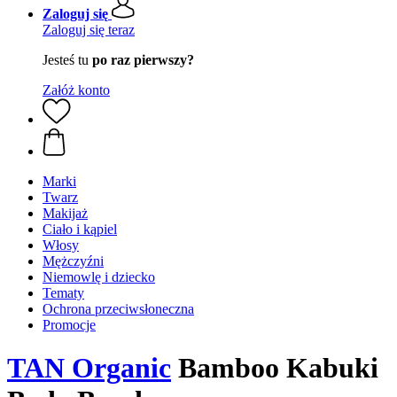
Zaloguj się
Zaloguj się teraz
Jesteś tu
po raz pierwszy?
Załóż konto
Marki
Twarz
Makijaż
Ciało i kąpiel
Włosy
Mężczyźni
Niemowlę i dziecko
Tematy
Ochrona przeciwsłoneczna
Promocje
TAN Organic
Bamboo Kabuki