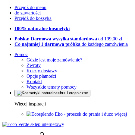
Przejdź do menu
do zawartości
Przejdź do koszyka
100% naturalne kosmetyki
Polska: Darmowa wysyłka standardowa
od 199,00 zł
Co najmniej 1 darmowa próbka
do każdego zamówienia
Pomoc
Gdzie jest moje zamówienie?
Zwroty
Koszty dostawy
Opcje płatności
Kontakt
Wszystkie tematy pomocy
Więcej inspiracji
Eko - proszek do prania i dużo więcej