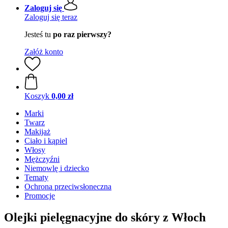
Zaloguj się
Zaloguj się teraz
Jesteś tu
po raz pierwszy?
Załóż konto
Koszyk
0,00 zł
Marki
Twarz
Makijaż
Ciało i kąpiel
Włosy
Mężczyźni
Niemowlę i dziecko
Tematy
Ochrona przeciwsłoneczna
Promocje
Olejki pielęgnacyjne do skóry z Włoch