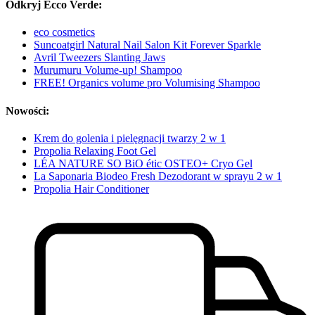
Odkryj Ecco Verde:
eco cosmetics
Suncoatgirl Natural Nail Salon Kit Forever Sparkle
Avril Tweezers Slanting Jaws
Murumuru Volume-up! Shampoo
FREE! Organics volume pro Volumising Shampoo
Nowości:
Krem do golenia i pielęgnacji twarzy 2 w 1
Propolia Relaxing Foot Gel
LÉA NATURE SO BiO étic OSTEO+ Cryo Gel
La Saponaria Biodeo Fresh Dezodorant w sprayu 2 w 1
Propolia Hair Conditioner