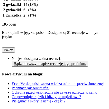
3 gwiazdki
14
(13%)
2 gwiazdki
6
(5%)
1 gwiazdka
2
(1%)
105
ocen
Brak opinii w języku: polski. Dostępne są 81 recenzje w innym
języku.
Pokaż
Nie jest dostępna żadna recenzja
Bądź pierwszy i napisz recenzję tego produktu.
Nowe artykułu na blogu:
Ecco Verde podstawowa wiedza ochronie przciwsłonecznej
Pachnące jak bukiet róż!
Ochrona przeciwsłoneczna nie zawsze oznacza to samo
Co powoduje trądzik i blizny po trądzikowe?
Pielęgnacja skóry jesienią - część 2