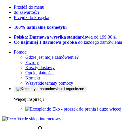
Przejdź do menu
do zawartości
Przejdź do koszyka
100% naturalne kosmetyki
Polska: Darmowa wysyłka standardowa
od 199,00 zł
Co najmniej 1 darmowa próbka
do każdego zamówienia
Pomoc
Gdzie jest moje zamówienie?
Zwroty
Koszty dostawy
Opcje płatności
Kontakt
Wszystkie tematy pomocy
Więcej inspiracji
Eko - proszek do prania i dużo więcej