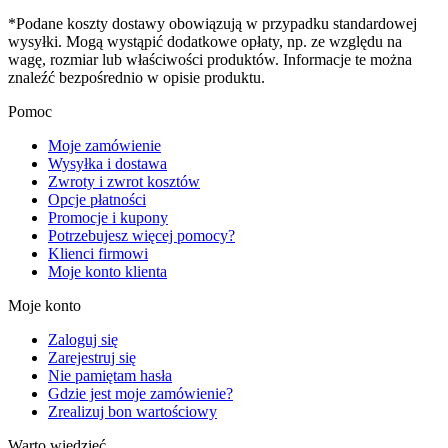
*Podane koszty dostawy obowiązują w przypadku standardowej
wysyłki. Mogą wystąpić dodatkowe opłaty, np. ze względu na
wagę, rozmiar lub właściwości produktów. Informacje te można
znaleźć bezpośrednio w opisie produktu.
Pomoc
Moje zamówienie
Wysyłka i dostawa
Zwroty i zwrot kosztów
Opcje płatności
Promocje i kupony
Potrzebujesz więcej pomocy?
Klienci firmowi
Moje konto klienta
Moje konto
Zaloguj się
Zarejestruj się
Nie pamiętam hasła
Gdzie jest moje zamówienie?
Zrealizuj bon wartościowy
Warto wiedzieć