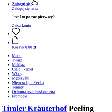
Zaloguj się
Zaloguj się teraz
Jesteś tu
po raz pierwszy?
Załóż konto
Koszyk
0,00 zł
Marki
Twarz
Makijaż
Ciało i kąpiel
Włosy
Mężczyźni
Niemowlę i dziecko
Tematy
Ochrona przeciwsłoneczna
Promocje
Tiroler Kräuterhof
Peeling