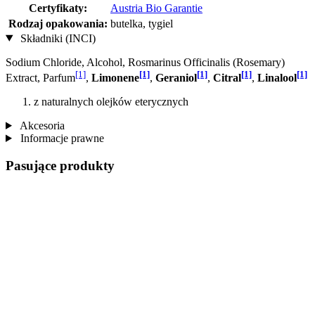
Certyfikaty:
Austria Bio Garantie
Rodzaj opakowania:
butelka, tygiel
Składniki (INCI)
Sodium Chloride, Alcohol, Rosmarinus Officinalis (Rosemary)
[1]
[1]
[1]
[1]
[1]
Extract, Parfum
,
Limonene
,
Geraniol
,
Citral
,
Linalool
z naturalnych olejków eterycznych
Akcesoria
Informacje prawne
Pasujące produkty