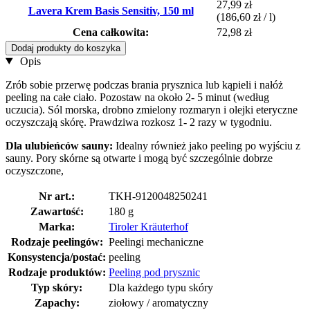
27,99 zł
Lavera Krem Basis Sensitiv, 150 ml
(186,60 zł / l)
Cena całkowita:
72,98 zł
Dodaj produkty do koszyka
Opis
Zrób sobie przerwę podczas brania prysznica lub kąpieli i nałóż
peeling na całe ciało. Pozostaw na około 2- 5 minut (według
uczucia). Sól morska, drobno zmielony rozmaryn i olejki eteryczne
oczyszczają skórę. Prawdziwa rozkosz 1- 2 razy w tygodniu.
Dla ulubieńców sauny:
Idealny również jako peeling po wyjściu z
sauny. Pory skórne są otwarte i mogą być szczególnie dobrze
oczyszczone,
Nr art.:
TKH-9120048250241
Zawartość:
180 g
Marka:
Tiroler Kräuterhof
Rodzaje peelingów:
Peelingi mechaniczne
Konsystencja/postać:
peeling
Rodzaje produktów:
Peeling pod prysznic
Typ skóry:
Dla każdego typu skóry
Zapachy:
ziołowy / aromatyczny