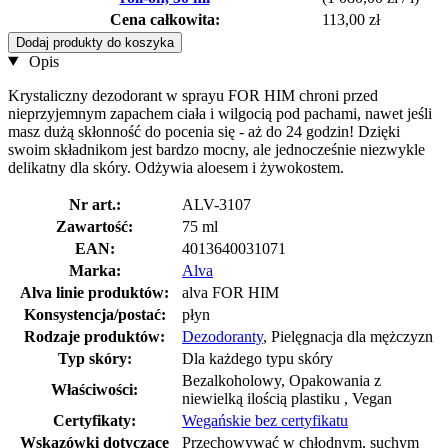
Cena całkowita:
113,00 zł
Dodaj produkty do koszyka
Opis
Krystaliczny dezodorant w sprayu FOR HIM chroni przed
nieprzyjemnym zapachem ciała i wilgocią pod pachami, nawet jeśli
masz dużą skłonność do pocenia się - aż do 24 godzin! Dzięki
swoim składnikom jest bardzo mocny, ale jednocześnie niezwykle
delikatny dla skóry. Odżywia aloesem i żywokostem.
Nr art.:
ALV-3107
Zawartość:
75 ml
EAN:
4013640031071
Marka:
Alva
Alva linie produktów:
alva FOR HIM
Konsystencja/postać:
płyn
Rodzaje produktów:
Dezodoranty
, Pielęgnacja dla mężczyzn
Typ skóry:
Dla każdego typu skóry
Bezalkoholowy, Opakowania z
Właściwości:
niewielką ilością plastiku , Vegan
Certyfikaty:
Wegańskie bez certyfikatu
Wskazówki dotyczące
Przechowywać w chłodnym, suchym