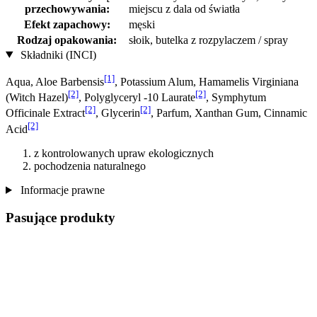
przechowywania:
miejscu z dala od światła
Efekt zapachowy:
męski
Rodzaj opakowania:
słoik, butelka z rozpylaczem / spray
Składniki (INCI)
[1]
Aqua, Aloe Barbensis
, Potassium Alum, Hamamelis Virginiana
[2]
[2]
(Witch Hazel)
, Polyglyceryl -10 Laurate
, Symphytum
[2]
[2]
Officinale Extract
, Glycerin
, Parfum, Xanthan Gum, Cinnamic
[2]
Acid
z kontrolowanych upraw ekologicznych
pochodzenia naturalnego
Informacje prawne
Pasujące produkty