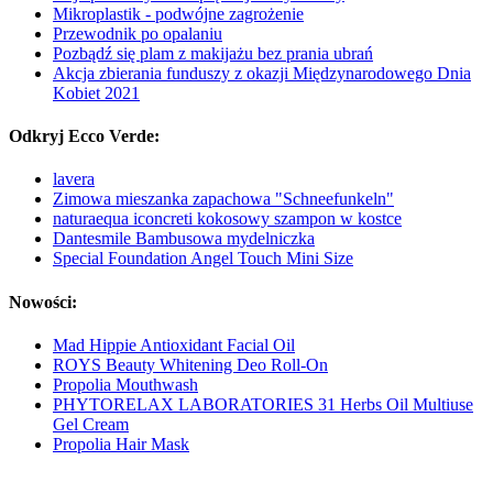
Mikroplastik - podwójne zagrożenie
Przewodnik po opalaniu
Pozbądź się plam z makijażu bez prania ubrań
Akcja zbierania funduszy z okazji Międzynarodowego Dnia
Kobiet 2021
Odkryj Ecco Verde:
lavera
Zimowa mieszanka zapachowa "Schneefunkeln"
naturaequa iconcreti kokosowy szampon w kostce
Dantesmile Bambusowa mydelniczka
Special Foundation Angel Touch Mini Size
Nowości:
Mad Hippie Antioxidant Facial Oil
ROYS Beauty Whitening Deo Roll-On
Propolia Mouthwash
PHYTORELAX LABORATORIES 31 Herbs Oil Multiuse
Gel Cream
Propolia Hair Mask