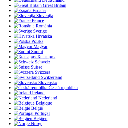
Deutschland
Great Britain
España
Slovenija
France
România
Sverige
Hrvatska
Polska
Magyar
Suomi
България
Schweiz
Suisse
Svizzera
Switzerland
Slovensko
Česká republika
Ireland
Nederland
Belgique
België
Portugal
Belgien
Norge