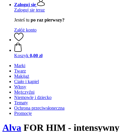
Zaloguj się
Zaloguj się teraz
Jesteś tu
po raz pierwszy?
Załóż konto
Koszyk
0,00 zł
Marki
Twarz
Makijaż
Ciało i kąpiel
Włosy
Mężczyźni
Niemowlę i dziecko
Tematy
Ochrona przeciwsłoneczna
Promocje
Alva
FOR HIM - intensywny