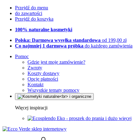
Przejdź do menu
do zawartości
Przejdź do koszyka
100% naturalne kosmetyki
Polska: Darmowa wysyłka standardowa
od 199,00 zł
Co najmniej 1 darmowa próbka
do każdego zamówienia
Pomoc
Gdzie jest moje zamówienie?
Zwroty
Koszty dostawy
Opcje płatności
Kontakt
Wszystkie tematy pomocy
Więcej inspiracji
Eko - proszek do prania i dużo więcej