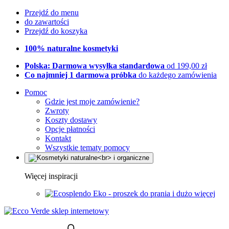
Przejdź do menu
do zawartości
Przejdź do koszyka
100% naturalne kosmetyki
Polska: Darmowa wysyłka standardowa
od 199,00 zł
Co najmniej 1 darmowa próbka
do każdego zamówienia
Pomoc
Gdzie jest moje zamówienie?
Zwroty
Koszty dostawy
Opcje płatności
Kontakt
Wszystkie tematy pomocy
Więcej inspiracji
Eko - proszek do prania i dużo więcej