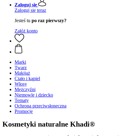
Zaloguj się
Zaloguj się teraz
Jesteś tu
po raz pierwszy?
Załóż konto
Marki
Twarz
Makijaż
Ciało i kąpiel
Włosy
Mężczyźni
Niemowlę i dziecko
Tematy
Ochrona przeciwsłoneczna
Promocje
Kosmetyki naturalne Khadi®