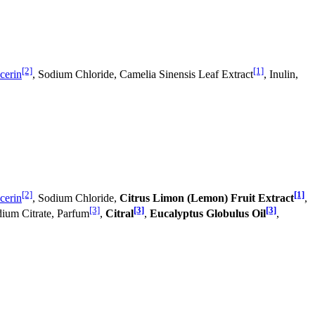
[2]
[1]
cerin
, Sodium Chloride, Camelia Sinensis Leaf Extract
, Inulin,
[2]
[1]
cerin
, Sodium Chloride,
Citrus Limon (Lemon) Fruit Extract
,
[3]
[3]
[3]
dium Citrate, Parfum
,
Citral
,
Eucalyptus Globulus Oil
,