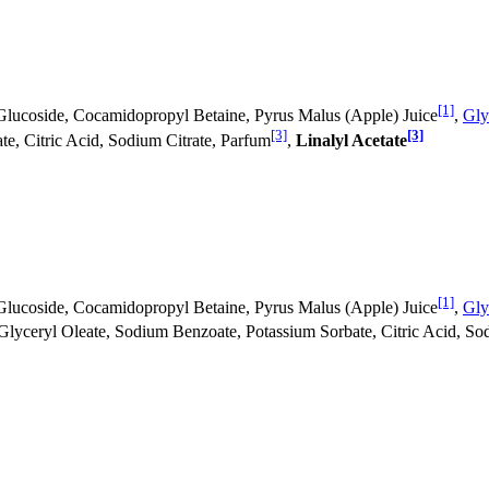
[1]
 Glucoside, Cocamidopropyl Betaine, Pyrus Malus (Apple) Juice
,
Gly
[3]
[3]
e, Citric Acid, Sodium Citrate, Parfum
,
Linalyl Acetate
[1]
 Glucoside, Cocamidopropyl Betaine, Pyrus Malus (Apple) Juice
,
Gly
 Glyceryl Oleate, Sodium Benzoate, Potassium Sorbate, Citric Acid, So