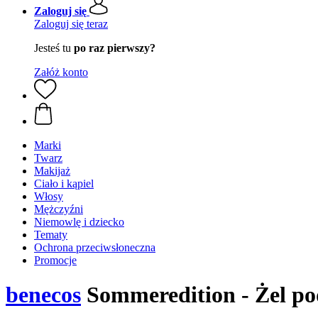
Zaloguj się
Zaloguj się teraz
Jesteś tu
po raz pierwszy?
Załóż konto
Marki
Twarz
Makijaż
Ciało i kąpiel
Włosy
Mężczyźni
Niemowlę i dziecko
Tematy
Ochrona przeciwsłoneczna
Promocje
benecos
Sommeredition - Żel pod