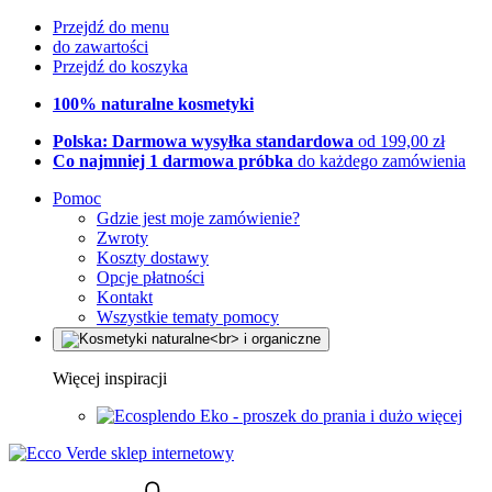
Przejdź do menu
do zawartości
Przejdź do koszyka
100% naturalne kosmetyki
Polska: Darmowa wysyłka standardowa
od 199,00 zł
Co najmniej 1 darmowa próbka
do każdego zamówienia
Pomoc
Gdzie jest moje zamówienie?
Zwroty
Koszty dostawy
Opcje płatności
Kontakt
Wszystkie tematy pomocy
Więcej inspiracji
Eko - proszek do prania i dużo więcej