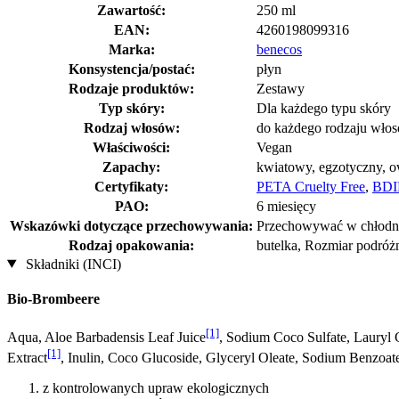
Zawartość:
250 ml
EAN:
4260198099316
Marka:
benecos
Konsystencja/postać:
płyn
Rodzaje produktów:
Zestawy
Typ skóry:
Dla każdego typu skóry
Rodzaj włosów:
do każdego rodzaju wło
Właściwości:
Vegan
Zapachy:
kwiatowy, egzotyczny, 
Certyfikaty:
PETA Cruelty Free
,
BDI
PAO:
6 miesięcy
Wskazówki dotyczące przechowywania:
Przechowywać w chłodny
Rodzaj opakowania:
butelka, Rozmiar podróżn
Składniki (INCI)
Bio-Brombeere
[1]
Aqua, Aloe Barbadensis Leaf Juice
, Sodium Coco­ Sulfate, Lauryl
[1]
Extract
, Inulin, Coco Glucoside, Glyceryl Oleate, Sodium Benzoate
z kontrolowanych upraw ekologicznych