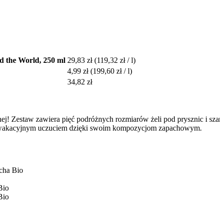
d the World, 250 ml
29,83 zł
(119,32 zł / l)
4,99 zł
(199,60 zł / l)
34,82 zł
lnej! Zestaw zawiera pięć podróżnych rozmiarów żeli pod prysznic i 
ym wakacyjnym uczuciem dzięki swoim kompozycjom zapachowym.
tcha Bio
Bio
Bio