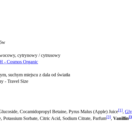
sów
owocowy, cytrynowy / cytrusowy
H - Cosmos Organic
m, suchym miejscu z dala od światła
y - Travel Size
[1]
 Glucoside, Cocamidopropyl Betaine, Pyrus Malus (Apple) Juice
,
Gly
[3]
[3
, Potassium Sorbate, Citric Acid, Sodium Citrate, Parfum
,
Vanillin