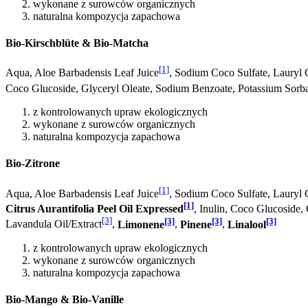
wykonane z surowców organicznych
naturalna kompozycja zapachowa
Bio-Kirschblüte & Bio-Matcha
[1]
Aqua, Aloe Barbadensis Leaf Juice
, Sodium Coco­ Sulfate, Lauryl
Coco Glucoside, Glyceryl Oleate, Sodium Benzoate, Potassium Sorbat
z kontrolowanych upraw ekologicznych
wykonane z surowców organicznych
naturalna kompozycja zapachowa
Bio-Zitrone
[1]
Aqua, Aloe Barbadensis Leaf Juice
, Sodium Coco­ Sulfate, Lauryl
[1]
Citrus Aurantifolia Peel Oil Expressed
, Inulin, Coco Glucoside,
[3]
[3]
[3]
[3]
Lavandula Oil/Extract
,
Limonene
,
Pinene
,
Linalool
z kontrolowanych upraw ekologicznych
wykonane z surowców organicznych
naturalna kompozycja zapachowa
Bio-Mango & Bio-Vanille