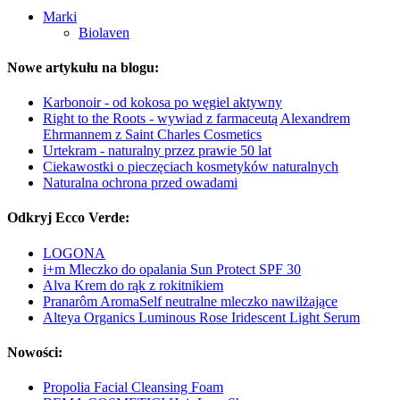
Marki
Biolaven
Nowe artykułu na blogu:
Karbonoir - od kokosa po węgiel aktywny
Right to the Roots - wywiad z farmaceutą Alexandrem
Ehrmannem z Saint Charles Cosmetics
Urtekram - naturalny przez prawie 50 lat
Ciekawostki o pieczęciach kosmetyków naturalnych
Naturalna ochrona przed owadami
Odkryj Ecco Verde:
LOGONA
i+m Mleczko do opalania Sun Protect SPF 30
Alva Krem do rąk z rokitnikiem
Pranarôm AromaSelf neutralne mleczko nawilżające
Alteya Organics Luminous Rose Iridescent Light Serum
Nowości:
Propolia Facial Cleansing Foam