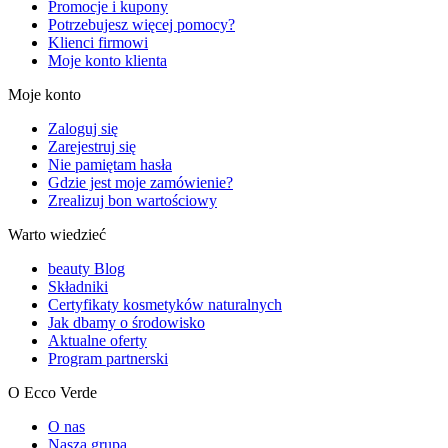
Promocje i kupony
Potrzebujesz więcej pomocy?
Klienci firmowi
Moje konto klienta
Moje konto
Zaloguj się
Zarejestruj się
Nie pamiętam hasła
Gdzie jest moje zamówienie?
Zrealizuj bon wartościowy
Warto wiedzieć
beauty Blog
Składniki
Certyfikaty kosmetyków naturalnych
Jak dbamy o środowisko
Aktualne oferty
Program partnerski
O Ecco Verde
O nas
Nasza grupa