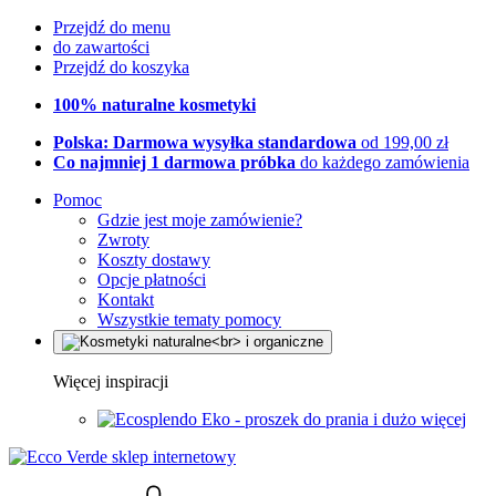
Przejdź do menu
do zawartości
Przejdź do koszyka
100% naturalne kosmetyki
Polska: Darmowa wysyłka standardowa
od 199,00 zł
Co najmniej 1 darmowa próbka
do każdego zamówienia
Pomoc
Gdzie jest moje zamówienie?
Zwroty
Koszty dostawy
Opcje płatności
Kontakt
Wszystkie tematy pomocy
Więcej inspiracji
Eko - proszek do prania i dużo więcej