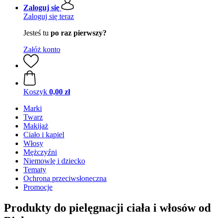
Zaloguj się
Zaloguj się teraz
Jesteś tu
po raz pierwszy?
Załóż konto
Koszyk
0,00 zł
Marki
Twarz
Makijaż
Ciało i kąpiel
Włosy
Mężczyźni
Niemowlę i dziecko
Tematy
Ochrona przeciwsłoneczna
Promocje
Produkty do pielęgnacji ciała i włosów od