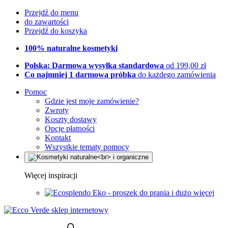
Przejdź do menu
do zawartości
Przejdź do koszyka
100% naturalne kosmetyki
Polska: Darmowa wysyłka standardowa
od 199,00 zł
Co najmniej 1 darmowa próbka
do każdego zamówienia
Pomoc
Gdzie jest moje zamówienie?
Zwroty
Koszty dostawy
Opcje płatności
Kontakt
Wszystkie tematy pomocy
Więcej inspiracji
Eko - proszek do prania i dużo więcej