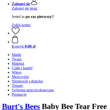
Zaloguj się
Zaloguj się teraz
Jesteś tu
po raz pierwszy?
Załóż konto
Koszyk
0,00 zł
Marki
Twarz
Makijaż
Ciało i kąpiel
Włosy
Mężczyźni
Niemowlę i dziecko
Tematy
Ochrona przeciwsłoneczna
Promocje
Burt's Bees
Baby Bee Tear Free