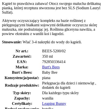
Kąpiel to prawdziwa zabawa! Otocz swojego malucha delikatną
pianką, której receptura stworzona jest bez SLS (Sodium Lauryl
Sulfat).
Aktywny oczyszczający kompleks na bazie roślinnej z
pielęgnującymi białkami sojowymi delikatnie oczyszcza skórę
maluszka, nie podrażniając jej. Roślinna gliceryna nawilża, a
powiew ekstraktu z wanilii koi i łagodzi.
Stosowanie:
Wlać 3-4 nakrętki do wody do kąpieli.
Nr art.:
BEES-5200/02
Zawartość:
350 ml
EAN:
792850336414
Marka:
Burt's Bees
Burt´s Bees:
Baby Bee
Konsystencja/postać:
piana
Pielęgnacja dla dzieci i niemowląt ,
Rodzaje produktów:
dodatek do kąpieli
Typ skóry:
Dla każdego typu skóry
Zapachy:
wanilia
Certyfikaty:
Leaping Bunny
Rodzaj opakowania:
butelka