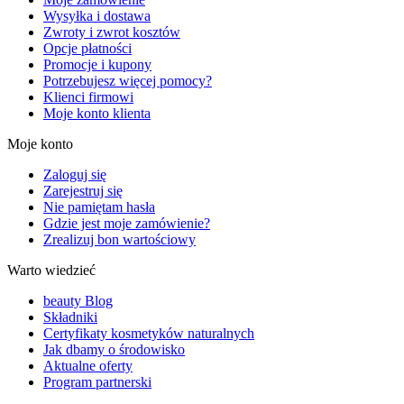
Wysyłka i dostawa
Zwroty i zwrot kosztów
Opcje płatności
Promocje i kupony
Potrzebujesz więcej pomocy?
Klienci firmowi
Moje konto klienta
Moje konto
Zaloguj się
Zarejestruj się
Nie pamiętam hasła
Gdzie jest moje zamówienie?
Zrealizuj bon wartościowy
Warto wiedzieć
beauty Blog
Składniki
Certyfikaty kosmetyków naturalnych
Jak dbamy o środowisko
Aktualne oferty
Program partnerski