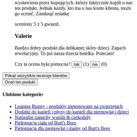
wystawiona przez kupujących, którzy faktycznie kupili u nas
ten produkt. Jednak każdy, kto ma u nas konto klienta, może
go ocenić.
Zamknąć notatkę
oceniony 5 z 5 gwiazd.
Valerie
Bardzo dobry produkt dla delikatnej skóry dzieci. Zapach
rewelacyjny. To już nasza trzecia butelka. Polecam!
Czy ta ocena była pomocna?
(1)
(0)
tak
nie
Pokaż wszystkie recenzje klientów
Oceń ten produkt
Ulubione kategorie:
Leaping Bunny - produkty nietestowane na zwierzętach
Dodatki do kąpieli i płyny do kąpieli dla niemowląt i dzieci
Naturalne zapachy wanilii & czekolady
Pielęgnacja ciała od Burt's Bees
Pielęgnacja dla niemowląt i mamy od Burt's Bees