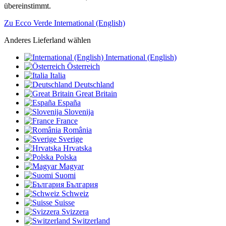
übereinstimmt.
Zu Ecco Verde International (English)
Anderes Lieferland wählen
International (English)
Österreich
Italia
Deutschland
Great Britain
España
Slovenija
France
România
Sverige
Hrvatska
Polska
Magyar
Suomi
България
Schweiz
Suisse
Svizzera
Switzerland