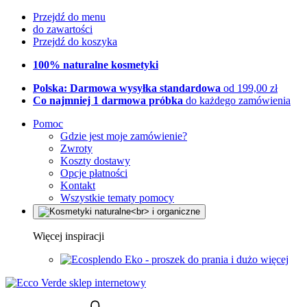
Przejdź do menu
do zawartości
Przejdź do koszyka
100% naturalne kosmetyki
Polska: Darmowa wysyłka standardowa
od 199,00 zł
Co najmniej 1 darmowa próbka
do każdego zamówienia
Pomoc
Gdzie jest moje zamówienie?
Zwroty
Koszty dostawy
Opcje płatności
Kontakt
Wszystkie tematy pomocy
Więcej inspiracji
Eko - proszek do prania i dużo więcej