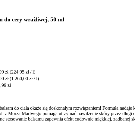
do cery wrażliwej, 50 ml
99 zł
(224,95 zł / l)
00 zł
(1 260,00 zł / l)
,99 zł
y balsam do ciała okaże się doskonałym rozwiązaniem! Formuła nadaje 
i z Morza Martwego pomaga utrzymać nawilżenie skóry przez długi cza
e stosowanie balsamu zapewnia efekt cudownie miękkiej, zadbanej sk