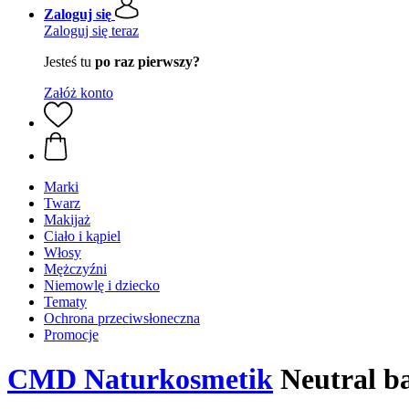
Zaloguj się
Zaloguj się teraz
Jesteś tu
po raz pierwszy?
Załóż konto
Marki
Twarz
Makijaż
Ciało i kąpiel
Włosy
Mężczyźni
Niemowlę i dziecko
Tematy
Ochrona przeciwsłoneczna
Promocje
CMD Naturkosmetik
Neutral ba