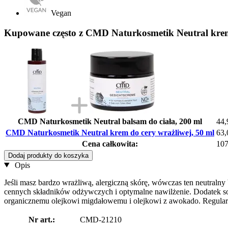
Vegan
Kupowane często z CMD Naturkosmetik Neutral krem 
CMD Naturkosmetik Neutral balsam do ciała, 200 ml
44,
CMD Naturkosmetik Neutral krem do cery wrażliwej, 50 ml
63,
Cena całkowita:
107
Dodaj produkty do koszyka
Opis
Jeśli masz bardzo wrażliwą, alergiczną skórę, wówczas ten neutraln
cennych składników odżywczych i optymalne nawilżenie. Dodatek sol
organicznemu olejkowi migdałowemu i olejkowi z awokado. Regularn
Nr art.:
CMD-21210