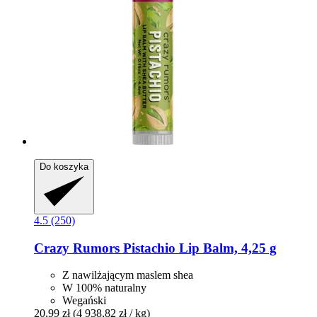
Do koszyka
4.5 (250)
Crazy Rumors
Pistachio Lip Balm, 4,25 g
Z nawilżającym maslem shea
W 100% naturalny
Wegański
20,99 zł
(4 938,82 zł / kg)