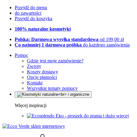
Przejdź do menu
do zawartości
Przejdź do koszyka
100% naturalne kosmetyki
Polska: Darmowa wysyłka standardowa
od 199,00 zł
Co najmniej 1 darmowa próbka
do każdego zamówienia
Pomoc
Gdzie jest moje zamówienie?
Zwroty
Koszty dostawy
Opcje płatności
Kontakt
Wszystkie tematy pomocy
Więcej inspiracji
Eko - proszek do prania i dużo więcej