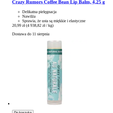
Crazy Rumors
Coffee Bean Lip Balm, 4,25 g
Delikatna pielęgnacja
Nawilża
Sprawia, że ​​usta są miękkie i elastyczne
20,99 zł
(4 938,82 zł / kg)
Dostawa do 11 sierpnia
Do koszyka