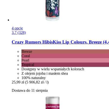
4 opcje
3.7 (328)
Crazy Rumors
HibisKiss Lip Colours, Breeze (4,
Breeze
Coral
Pearl
Tropical
Dostępny w wielu wspaniałych kolorach
Z olejem jojoba i masłem shea
100% naturalny
25,99 zł
(5 906,82 zł / l)
Dostawa do 11 sierpnia