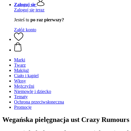
Zaloguj się
Zaloguj się teraz
Jesteś tu
po raz pierwszy?
Załóż konto
Marki
Twarz
Makijaż
Ciało i kąpiel
Włosy
Mężczyźni
Niemowlę i dziecko
Tematy
Ochrona przeciwsłoneczna
Promocje
Wegańska pielęgnacja ust Crazy Rumours