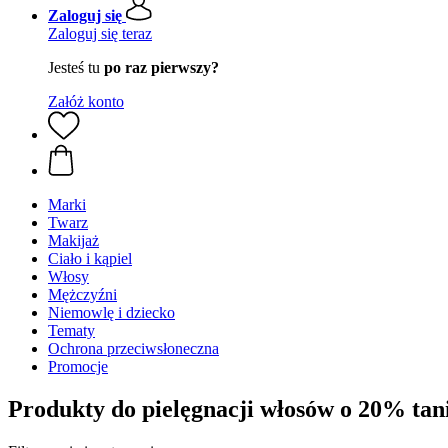
Zaloguj się
Zaloguj się teraz
Jesteś tu
po raz pierwszy?
Załóż konto
Marki
Twarz
Makijaż
Ciało i kąpiel
Włosy
Mężczyźni
Niemowlę i dziecko
Tematy
Ochrona przeciwsłoneczna
Promocje
Produkty do pielęgnacji włosów o 20% tan