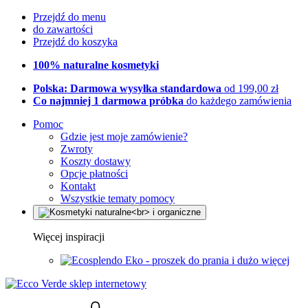
Przejdź do menu
do zawartości
Przejdź do koszyka
100% naturalne kosmetyki
Polska: Darmowa wysyłka standardowa
od 199,00 zł
Co najmniej 1 darmowa próbka
do każdego zamówienia
Pomoc
Gdzie jest moje zamówienie?
Zwroty
Koszty dostawy
Opcje płatności
Kontakt
Wszystkie tematy pomocy
Więcej inspiracji
Eko - proszek do prania i dużo więcej