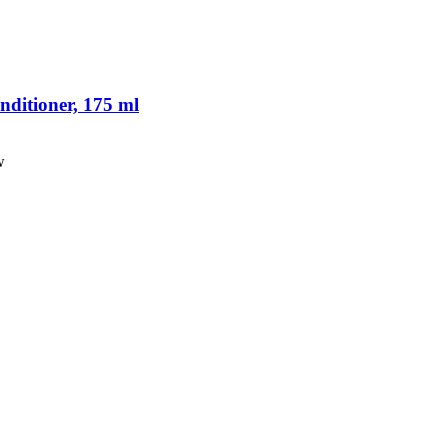
itioner, 175 ml
w