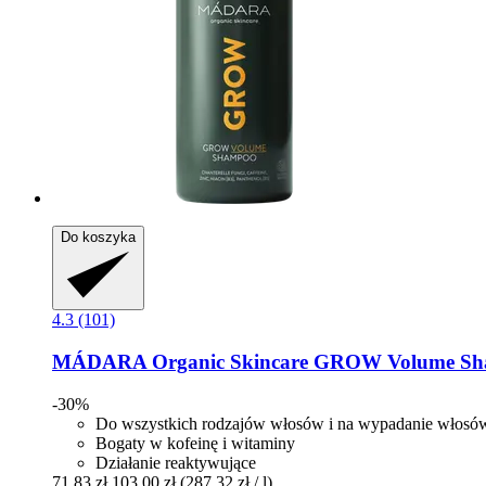
Do koszyka
4.3 (101)
MÁDARA Organic Skincare
GROW Volume Sha
-30%
Do wszystkich rodzajów włosów i na wypadanie włosó
Bogaty w kofeinę i witaminy
Działanie reaktywujące
71,83 zł
103,00 zł
(287,32 zł / l)