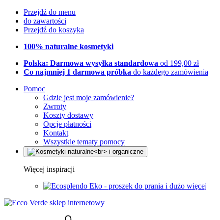
Przejdź do menu
do zawartości
Przejdź do koszyka
100% naturalne kosmetyki
Polska: Darmowa wysyłka standardowa
od 199,00 zł
Co najmniej 1 darmowa próbka
do każdego zamówienia
Pomoc
Gdzie jest moje zamówienie?
Zwroty
Koszty dostawy
Opcje płatności
Kontakt
Wszystkie tematy pomocy
Więcej inspiracji
Eko - proszek do prania i dużo więcej