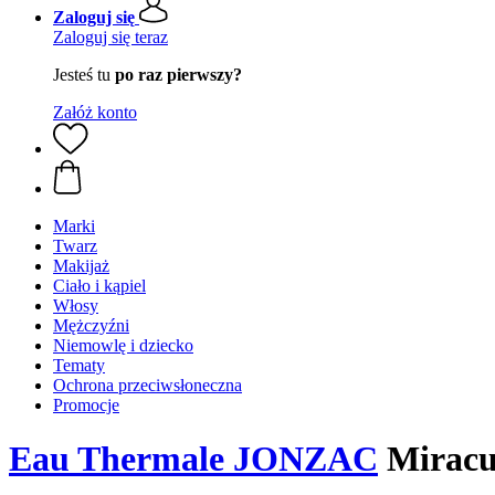
Zaloguj się
Zaloguj się teraz
Jesteś tu
po raz pierwszy?
Załóż konto
Marki
Twarz
Makijaż
Ciało i kąpiel
Włosy
Mężczyźni
Niemowlę i dziecko
Tematy
Ochrona przeciwsłoneczna
Promocje
Eau Thermale JONZAC
Miracu