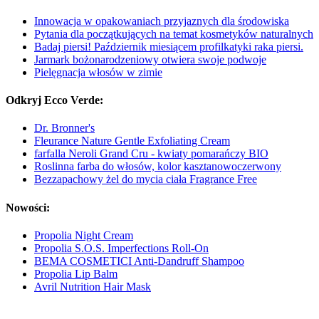
Innowacja w opakowaniach przyjaznych dla środowiska
Pytania dla początkujących na temat kosmetyków naturalnych
Badaj piersi! Październik miesiącem profilkatyki raka piersi.
Jarmark bożonarodzeniowy otwiera swoje podwoje
Pielęgnacja włosów w zimie
Odkryj Ecco Verde:
Dr. Bronner's
Fleurance Nature Gentle Exfoliating Cream
farfalla Neroli Grand Cru - kwiaty pomarańczy BIO
Roslinna farba do włosów, kolor kasztanowoczerwony
Bezzapachowy żel do mycia ciała Fragrance Free
Nowości:
Propolia Night Cream
Propolia S.O.S. Imperfections Roll-On
BEMA COSMETICI Anti-Dandruff Shampoo
Propolia Lip Balm
Avril Nutrition Hair Mask