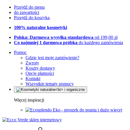
Przejdź do menu
do zawartości
Przejdź do koszyka
100% naturalne kosmetyki
Polska: Darmowa wysyłka standardowa
od 199,00 zł
Co najmniej 1 darmowa próbka
do każdego zamówienia
Pomoc
Gdzie jest moje zamówienie?
Zwroty
Koszty dostawy
Opcje płatności
Kontakt
Wszystkie tematy pomocy
Więcej inspiracji
Eko - proszek do prania i dużo więcej