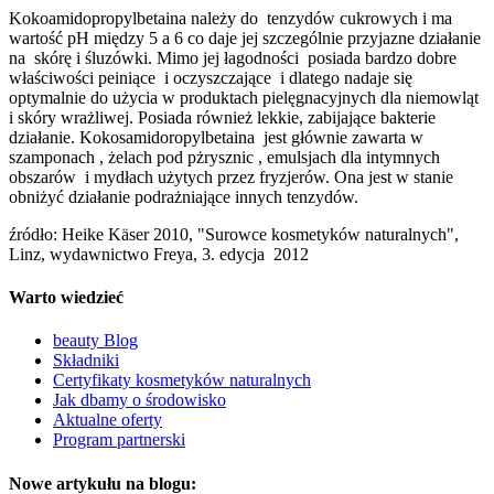
Kokoamidopropylbetaina należy do tenzydów cukrowych i ma
wartość pH między 5 a 6 co daje jej szczególnie przyjazne działanie
na skórę i śluzówki. Mimo jej łagodności posiada bardzo dobre
właściwości peiniące i oczyszczające i dlatego nadaje się
optymalnie do użycia w produktach pielęgnacyjnych dla niemowląt
i skóry wrażliwej. Posiada również lekkie, zabijające bakterie
działanie. Kokosamidoropylbetaina jest głównie zawarta w
szamponach , żelach pod pżrysznic , emulsjach dla intymnych
obszarów i mydłach użytych przez fryzjerów. Ona jest w stanie
obniżyć działanie podrażniające innych tenzydów.
źródło: Heike Käser 2010, "Surowce kosmetyków naturalnych",
Linz, wydawnictwo Freya, 3. edycja 2012
Warto wiedzieć
beauty Blog
Składniki
Certyfikaty kosmetyków naturalnych
Jak dbamy o środowisko
Aktualne oferty
Program partnerski
Nowe artykułu na blogu: