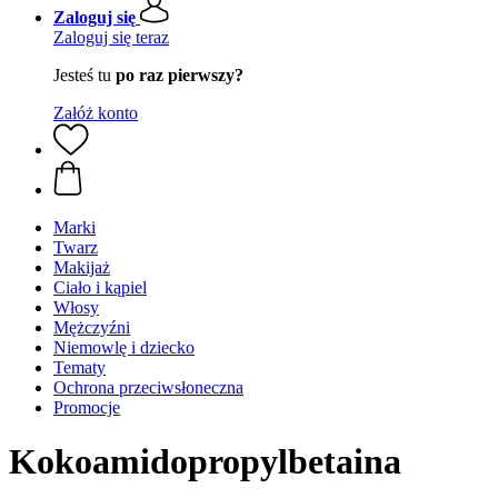
Zaloguj się
Zaloguj się teraz
Jesteś tu
po raz pierwszy?
Załóż konto
Marki
Twarz
Makijaż
Ciało i kąpiel
Włosy
Mężczyźni
Niemowlę i dziecko
Tematy
Ochrona przeciwsłoneczna
Promocje
Kokoamidopropylbetaina